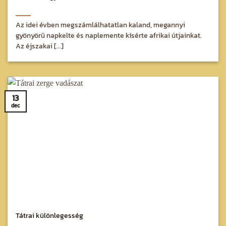
Az idei évben megszámlálhatatlan kaland, megannyi
gyönyörű napkelte és naplemente kísérte afrikai útjainkat.
Az éjszakai [...]
13
dec
Tátrai különlegesség