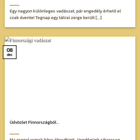
Egy nagyon különleges vadászat, pár engedély érhető el
csak évente! Tegnap egy tátrai zerge került [...]
08
dec
Üdvözlet Finnországból…
Ma reggel remek hírre ébredtünk. Vendégünk sikeresen