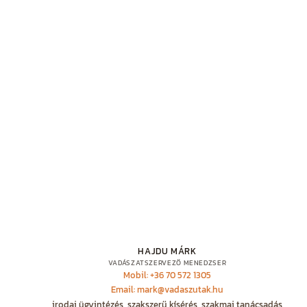
HAJDU MÁRK
VADÁSZATSZERVEZŐ MENEDZSER
Mobil: +36 70 572 1305
Email: mark@vadaszutak.hu
irodai ügyintézés, szakszerű kísérés, szakmai tanácsadás