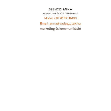
SZENCZI ANNA
KOMMUNIKÁCIÓS REFERENS
Mobil: +36 70 321 8488
Email: anna@vadaszutak.hu
marketing és kommunikáció