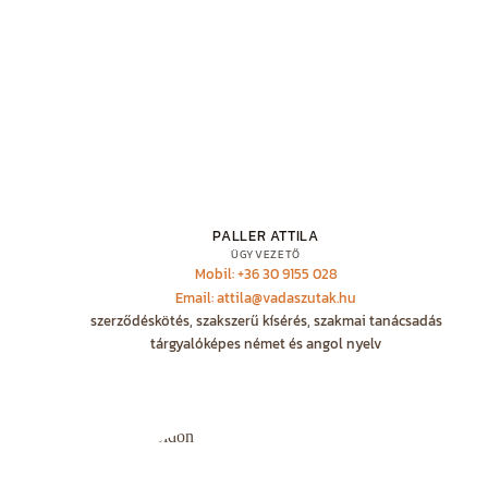
PALLER ATTILA
ÜGYVEZETŐ
Mobil: +36 30 9155 028
Email: attila@vadaszutak.hu
szerződéskötés, szakszerű kísérés, szakmai tanácsadás
tárgyalóképes német és angol nyelv