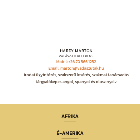
HARDY MÁRTON
VADÁSZATI REFERENS
Mobil: +36 70 566 1252
Email: marton@vadaszutak.hu
irodai ügyintézés, szakszerű kísérés, szakmai tanácsadás
tárgyalóképes angol, spanyol és olasz nyelv
AFRIKA
É-AMERIKA