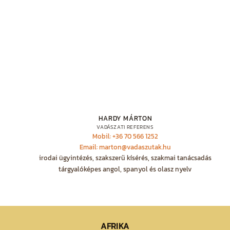
HARDY MÁRTON
VADÁSZATI REFERENS
Mobil: +36 70 566 1252
Email: marton@vadaszutak.hu
irodai ügyintézés, szakszerű kísérés, szakmai tanácsadás
tárgyalóképes angol, spanyol és olasz nyelv
AFRIKA