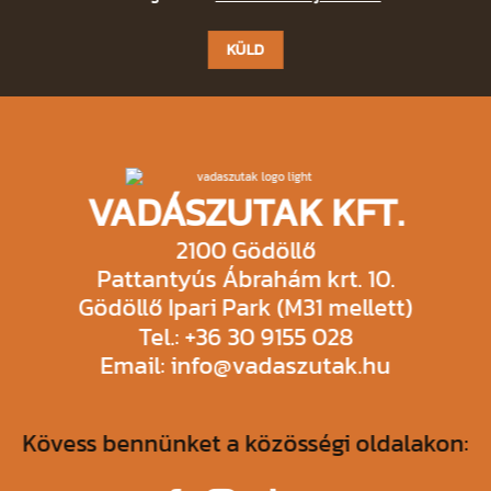
leave
this
field
empty.
VADÁSZUTAK KFT.
2100 Gödöllő
Pattantyús Ábrahám krt. 10.
Gödöllő Ipari Park (M31 mellett)
Tel.: +36 30 9155 028
Email: info@vadaszutak.hu
Kövess bennünket a közösségi oldalakon: