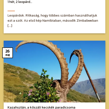
1 hét, 2 leopárd…
Leopárdok. Ritkaság, hogy többes számban használhatjuk
ezt a szót. Az első kép Namibiaban, második Zimbabweban
[...]
26
aug
Kazahsztán, a kőszáli kecskék paradicsoma