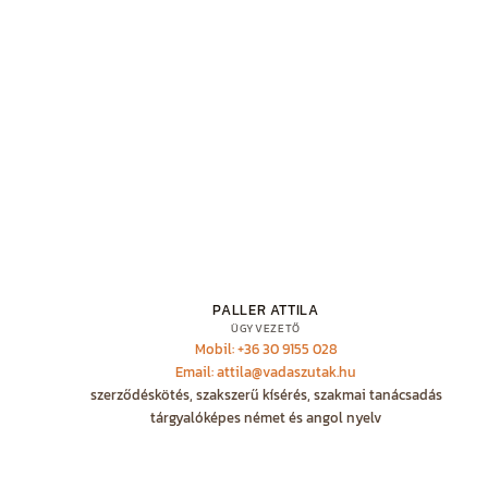
PALLER ATTILA
ÜGYVEZETŐ
Mobil: +36 30 9155 028
Email: attila@vadaszutak.hu
szerződéskötés, szakszerű kísérés, szakmai tanácsadás
tárgyalóképes német és angol nyelv