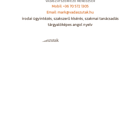
VADÁSZATSZERVEZŐ MENEDZSER
Mobil: +36 70 572 1305
Email: mark@vadaszutak.hu
irodai ügyintézés, szakszerű kísérés, szakmai tanácsadás
tárgyalóképes angol nyelv