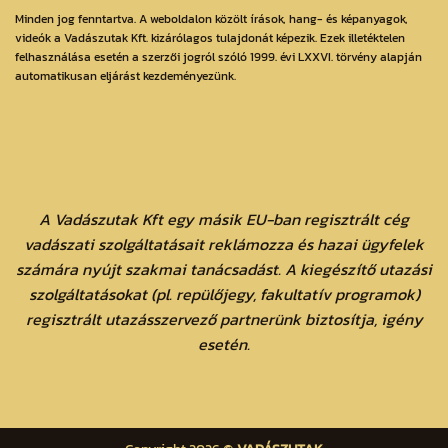
Minden jog fenntartva. A weboldalon közölt írások, hang- és képanyagok,
videók a Vadászutak Kft. kizárólagos tulajdonát képezik. Ezek illetéktelen
felhasználása esetén a szerzői jogról szóló 1999. évi LXXVI. törvény alapján
automatikusan eljárást kezdeményezünk.
A Vadászutak Kft egy másik EU-ban regisztrált cég
vadászati szolgáltatásait reklámozza és hazai ügyfelek
számára nyújt szakmai tanácsadást. A kiegészítő utazási
szolgáltatásokat (pl. repülőjegy, fakultatív programok)
regisztrált utazásszervező partnerünk biztosítja, igény
esetén.