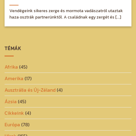
Vendégeink sikeres zerge és mormota vadászatról utaztak
haza osztrák partnerünktől. A családnak egy zergét és [...]
TÉMÁK
Afrika
(45)
Amerika
(17)
Ausztrália és Új-Zéland
(4)
Ázsia
(45)
Cikkeink
(4)
Európa
(78)
Hírek
(165)