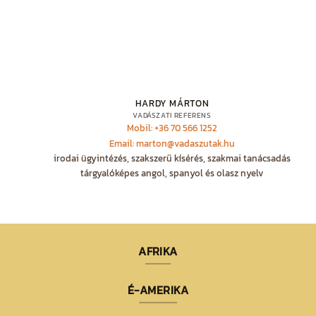
HARDY MÁRTON
VADÁSZATI REFERENS
Mobil: +36 70 566 1252
Email: marton@vadaszutak.hu
irodai ügyintézés, szakszerű kísérés, szakmai tanácsadás
tárgyalóképes angol, spanyol és olasz nyelv
AFRIKA
É-AMERIKA