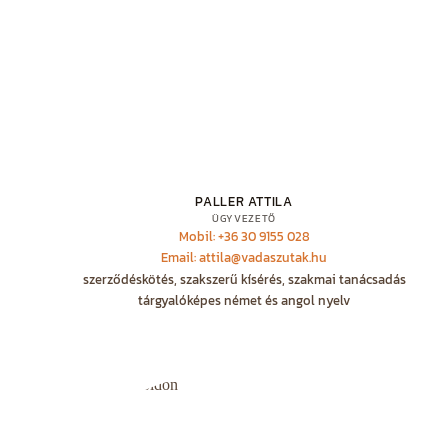
PALLER ATTILA
ÜGYVEZETŐ
Mobil: +36 30 9155 028
Email: attila@vadaszutak.hu
szerződéskötés, szakszerű kísérés, szakmai tanácsadás
tárgyalóképes német és angol nyelv