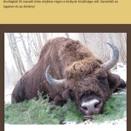
ősvilágból itt maradt óriás elejtése régen a királyok kiváltsága volt. Garantált az
izgalom és az élmény!