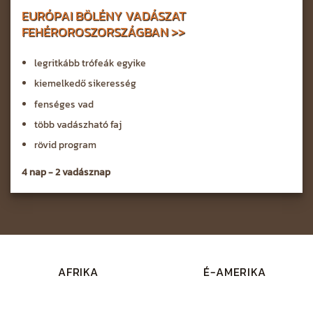
EURÓPAI BÖLÉNY VADÁSZAT
FEHÉROROSZORSZÁGBAN >>
legritkább trófeák egyike
kiemelkedő sikeresség
fenséges vad
több vadászható faj
rövid program
4 nap - 2 vadásznap
AFRIKA
É-AMERIKA