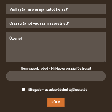
Nem vagyok robot - Mi Magyarország fővárosa?
Please
Elfogadom az
adatvédelmi tájékoztatót
leave
this
field
empty.