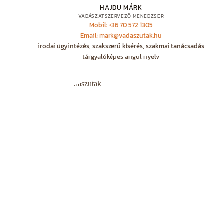
HAJDU MÁRK
VADÁSZATSZERVEZŐ MENEDZSER
Mobil: +36 70 572 1305
Email: mark@vadaszutak.hu
irodai ügyintézés, szakszerű kísérés, szakmai tanácsadás
tárgyalóképes angol nyelv