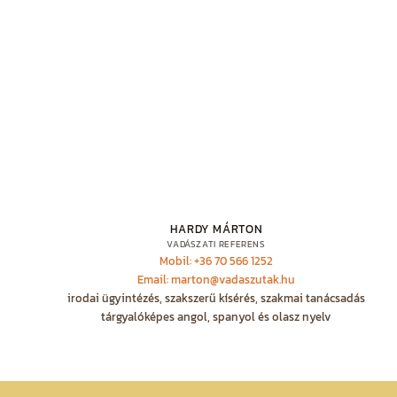
HARDY MÁRTON
VADÁSZATI REFERENS
Mobil: +36 70 566 1252
Email: marton@vadaszutak.hu
irodai ügyintézés, szakszerű kísérés, szakmai tanácsadás
tárgyalóképes angol, spanyol és olasz nyelv