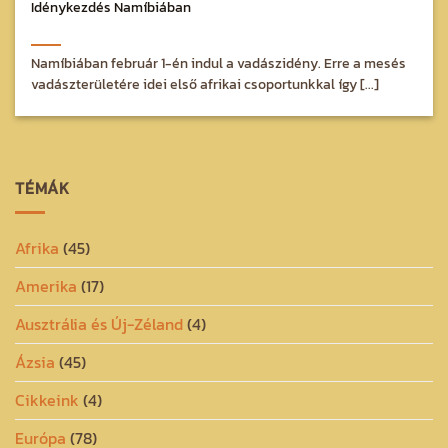
Idénykezdés Namíbiában
Namíbiában február 1-én indul a vadászidény. Erre a mesés
vadászterületére idei első afrikai csoportunkkal így [...]
TÉMÁK
Afrika
(45)
Amerika
(17)
Ausztrália és Új-Zéland
(4)
Ázsia
(45)
Cikkeink
(4)
Európa
(78)