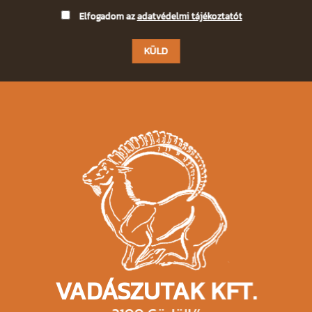
Please
Elfogadom az
adatvédelmi tájékoztatót
leave
this
field
empty.
VADÁSZUTAK KFT.