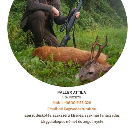
PALLER ATTILA
ÜGYVEZETŐ
Mobil: +36 30 9155 028
Email: attila@vadaszutak.hu
szerződéskötés, szakszerű kísérés, szakmai tanácsadás
tárgyalóképes német és angol nyelv