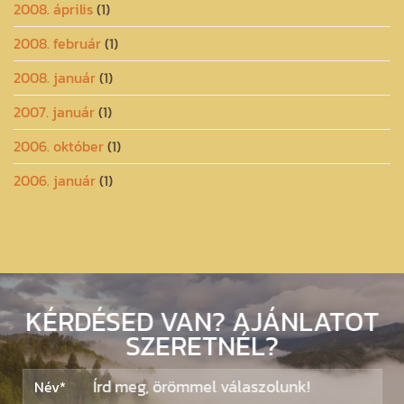
2008. április
(1)
2008. február
(1)
2008. január
(1)
2007. január
(1)
2006. október
(1)
2006. január
(1)
KÉRDÉSED VAN? AJÁNLATOT
SZERETNÉL?
Írd meg, örömmel válaszolunk!