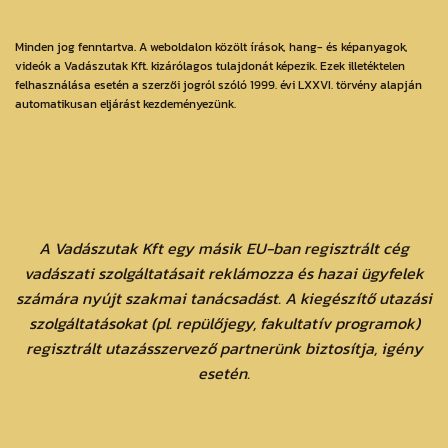
Minden jog fenntartva. A weboldalon közölt írások, hang- és képanyagok,
videók a Vadászutak Kft. kizárólagos tulajdonát képezik. Ezek illetéktelen
felhasználása esetén a szerzői jogról szóló 1999. évi LXXVI. törvény alapján
automatikusan eljárást kezdeményezünk.
A Vadászutak Kft egy másik EU-ban regisztrált cég
vadászati szolgáltatásait reklámozza és hazai ügyfelek
számára nyújt szakmai tanácsadást. A kiegészítő utazási
szolgáltatásokat (pl. repülőjegy, fakultatív programok)
regisztrált utazásszervező partnerünk biztosítja, igény
esetén.