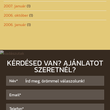
2007. január
(1)
2006. október
(1)
2006. január
(1)
KÉRDÉSED VAN? AJÁNLATOT
SZERETNÉL?
Írd meg, örömmel válaszolunk!