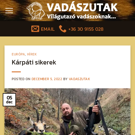
Skip
to
content
EMAIL
+36 30 9155 028
EURÓPA
,
HÍREK
Kárpáti sikerek
POSTED ON
DECEMBER 5, 2022
BY
VADASZUTAK
05
dec