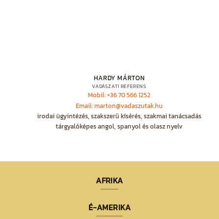
HARDY MÁRTON
VADÁSZATI REFERENS
Mobil: +36 70 566 1252
Email: marton@vadaszutak.hu
irodai ügyintézés, szakszerű kísérés, szakmai tanácsadás
tárgyalóképes angol, spanyol és olasz nyelv
AFRIKA
É-AMERIKA