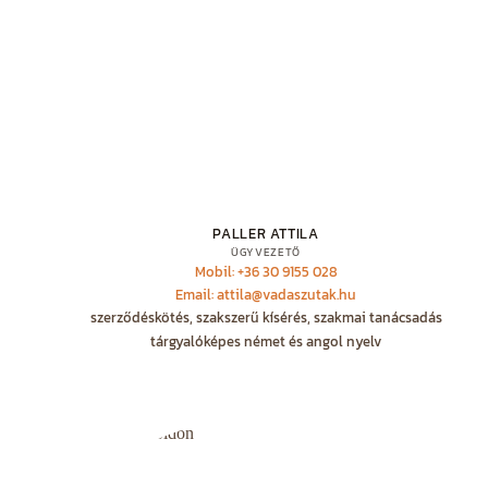
PALLER ATTILA
ÜGYVEZETŐ
Mobil: +36 30 9155 028
Email: attila@vadaszutak.hu
szerződéskötés, szakszerű kísérés, szakmai tanácsadás
tárgyalóképes német és angol nyelv