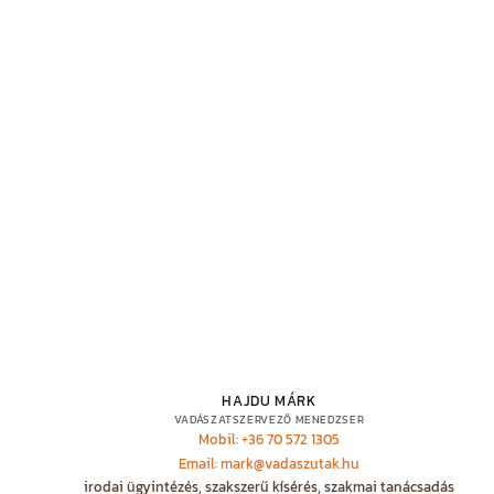
HAJDU MÁRK
VADÁSZATSZERVEZŐ MENEDZSER
Mobil: +36 70 572 1305
Email: mark@vadaszutak.hu
irodai ügyintézés, szakszerű kísérés, szakmai tanácsadás