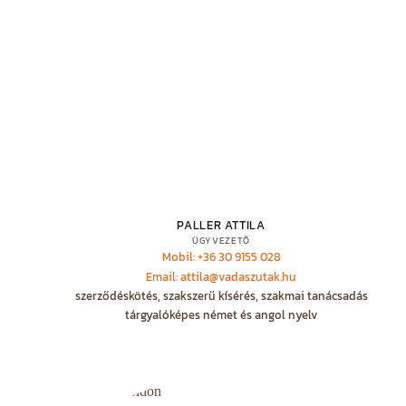
PALLER ATTILA
ÜGYVEZETŐ
Mobil: +36 30 9155 028
Email: attila@vadaszutak.hu
szerződéskötés, szakszerű kísérés, szakmai tanácsadás
tárgyalóképes német és angol nyelv