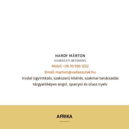
HARDY MÁRTON
VADÁSZATI REFERENS
Mobil: +36 70 566 1252
Email: marton@vadaszutak.hu
irodai ügyintézés, szakszerű kísérés, szakmai tanácsadás
tárgyalóképes angol, spanyol és olasz nyelv
AFRIKA