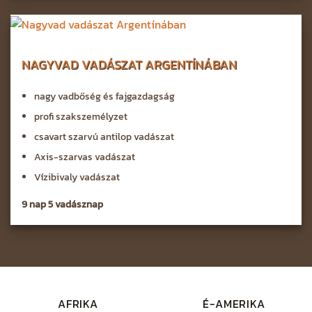
NAGYVAD VADÁSZAT ARGENTÍNÁBAN
nagy vadbőség és fajgazdagság
profi szakszemélyzet
csavart szarvú antilop vadászat
Axis-szarvas vadászat
Vízibivaly vadászat
9 nap 5 vadásznap
AFRIKA
É-AMERIKA