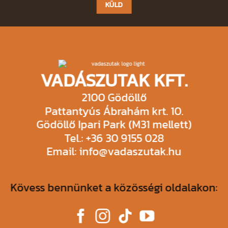
field
empty.
VADÁSZUTAK KFT.
2100 Gödöllő
Pattantyús Ábrahám krt. 10.
Gödöllő Ipari Park (M31 mellett)
Tel.: +36 30 9155 028
Email: info@vadaszutak.hu
Kövess bennünket a közösségi oldalakon: