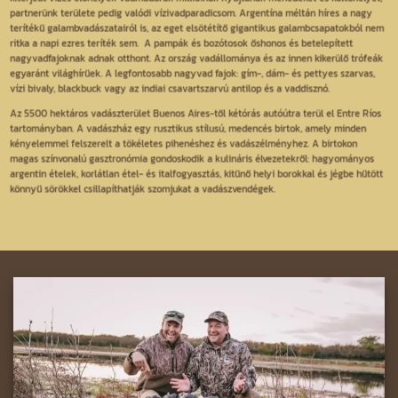
partnerünk területe pedig valódi vízivadparadicsom. Argentína méltán híres a nagy
terítékű galambvadászatairól is, az eget elsötétítő gigantikus galambcsapatokból nem
ritka a napi ezres teríték sem. A pampák és bozótosok őshonos és betelepített
nagyvadfajoknak adnak otthont. Az ország vadállománya és az innen kikerülő trófeák
egyaránt világhírűek. A legfontosabb nagyvad fajok: gím-, dám- és pettyes szarvas,
vízi bivaly, blackbuck vagy az indiai csavartszarvú antilop és a vaddisznó.
Az 5500 hektáros vadászterület Buenos Aires-től kétórás autóútra terül el Entre Ríos
tartományban. A vadászház egy rusztikus stílusú, medencés birtok, amely minden
kényelemmel felszerelt a tökéletes pihenéshez és vadászélményhez. A birtokon
magas színvonalú gasztronómia gondoskodik a kulináris élvezetekről: hagyományos
argentin ételek, korlátlan étel- és italfogyasztás, kitűnő helyi borokkal és jégbe hűtött
könnyű sörökkel csillapíthatják szomjukat a vadászvendégek.