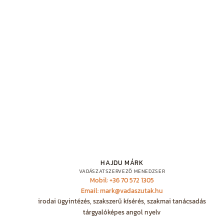
HAJDU MÁRK
VADÁSZATSZERVEZŐ MENEDZSER
Mobil: +36 70 572 1305
Email: mark@vadaszutak.hu
irodai ügyintézés, szakszerű kísérés, szakmai tanácsadás
tárgyalóképes angol nyelv