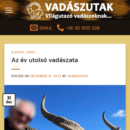
Skip
to
content
EMAIL
+36 30 9155 028
EURÓPA
,
HÍREK
Az év utolsó vadászata
POSTED ON
DECEMBER 31, 2022
BY
VADASZUTAK
31
dec