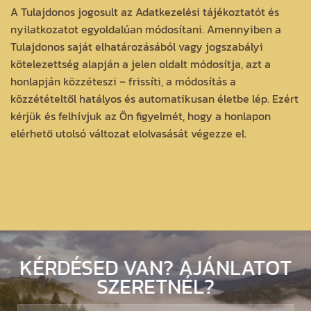
A Tulajdonos jogosult az Adatkezelési tájékoztatót és
nyilatkozatot egyoldalúan módosítani. Amennyiben a
Tulajdonos saját elhatározásából vagy jogszabályi
kötelezettség alapján a jelen oldalt módosítja, azt a
honlapján közzéteszi – frissíti, a módosítás a
közzétételtől hatályos és automatikusan életbe lép. Ezért
kérjük és felhívjuk az Ön figyelmét, hogy a honlapon
elérhető utolsó változat elolvasását végezze el.
KÉRDÉSED VAN? AJÁNLATOT
SZERETNÉL?