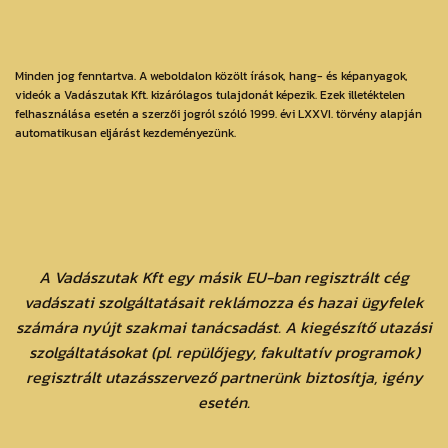
Minden jog fenntartva. A weboldalon közölt írások, hang- és képanyagok,
videók a Vadászutak Kft. kizárólagos tulajdonát képezik. Ezek illetéktelen
felhasználása esetén a szerzői jogról szóló 1999. évi LXXVI. törvény alapján
automatikusan eljárást kezdeményezünk.
A Vadászutak Kft egy másik EU-ban regisztrált cég
vadászati szolgáltatásait reklámozza és hazai ügyfelek
számára nyújt szakmai tanácsadást. A kiegészítő utazási
szolgáltatásokat (pl. repülőjegy, fakultatív programok)
regisztrált utazásszervező partnerünk biztosítja, igény
esetén.