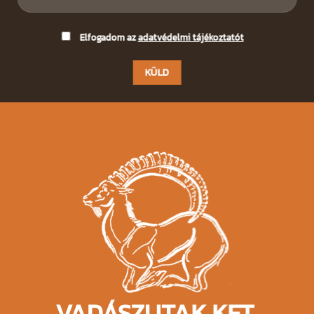
Please
Elfogadom az
adatvédelmi tájékoztatót
leave
this
field
empty.
VADÁSZUTAK KFT.