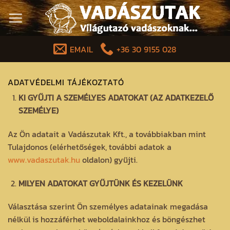
Skip
to
content
EMAIL
+36 30 9155 028
ADATVÉDELMI TÁJÉKOZTATÓ
KI GYŰJTI A SZEMÉLYES ADATOKAT (AZ ADATKEZELŐ
SZEMÉLYE)
Az Ön adatait a Vadászutak Kft., a továbbiakban mint
Tulajdonos (elérhetőségek, további adatok a
www.vadaszutak.hu
oldalon) gyűjti.
MILYEN ADATOKAT GYŰJTÜNK ÉS KEZELÜNK
Választása szerint Ön személyes adatainak megadása
nélkül is hozzáférhet weboldalainkhoz és böngészhet