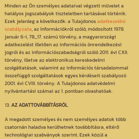
Minden az Ön személyes adataival végzett művelet a
hatályos jogszabályok tiszteletben tartásával történik.
Ezek jelenleg a következők: a Tulajdonos
adatkezelési
szabályzata
, az Információkról szóló, módosított 1978.
január 6-i, 78_17. számú törvény, a magyarországi
adatkezelést illetően az információs önrendelkezési
jogról és az információszabadságról szóló 2011. évi CXII.
törvény, illetve az elektronikus kereskedelmi
szolgáltatások, valamint az információs társadalommal
összefüggő szolgáltatások egyes kérdéseit szabályozó
2001. évi CVIII. törvény. A Tulajdonos adatvédelmi
nyilvántartási számai az 1. pontban olvashatóak.
AZ ADATTOVÁBBÍTÁSRÓL
A megadott személyes és nem személyes adatok több
csatornán haladva kerülhetnek továbbításra, eltérő
technológiai szabványok szerint. Ezek közül a