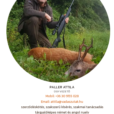
PALLER ATTILA
ÜGYVEZETŐ
Mobil: +36 30 9155 028
Email: attila@vadaszutak.hu
szerződéskötés, szakszerű kísérés, szakmai tanácsadás
tárgyalóképes német és angol nyelv