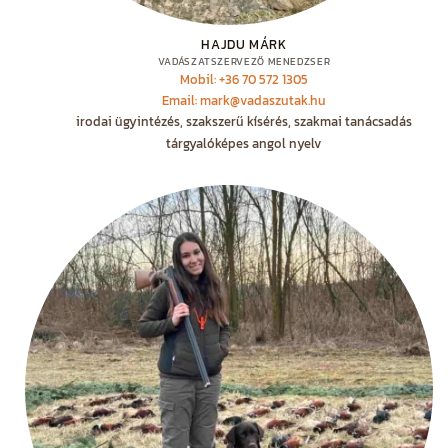
HAJDU MÁRK
VADÁSZATSZERVEZŐ MENEDZSER
Mobil: +36 70 572 1305
Email: mark@vadaszutak.hu
irodai ügyintézés, szakszerű kísérés, szakmai tanácsadás
tárgyalóképes angol nyelv