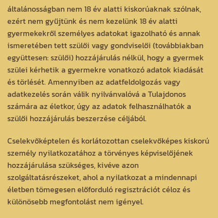
általánosságban nem 18 év alatti kiskorúaknak szólnak,
ezért nem gyűjtünk és nem kezelünk 18 év alatti
gyermekekről személyes adatokat igazolható és annak
ismeretében tett szülői vagy gondviselői (továbbiakban
együttesen: szülői) hozzájárulás nélkül, hogy a gyermek
szülei kérhetik a gyermekre vonatkozó adatok kiadását
és törlését. Amennyiben az adatfeldolgozás vagy
adatkezelés során válik nyilvánvalóvá a Tulajdonos
számára az életkor, úgy az adatok felhasználhatók a
szülői hozzájárulás beszerzése céljából.
Cselekvőképtelen és korlátozottan cselekvőképes kiskorú
személy nyilatkozatához a törvényes képviselőjének
hozzájárulása szükséges, kivéve azon
szolgáltatásrészeket, ahol a nyilatkozat a mindennapi
életben tömegesen előforduló regisztrációt céloz és
különösebb megfontolást nem igényel.