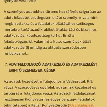
igénybe veszi erre.
A személyes adatokhoz történő hozzáférés szigorúan az
adott feladatot esetlegesen ellátó személyre, valamint
megbízottakra és a feladatuk ellátásához szükséges
mértékre korlátozódik, akiket titoktartási és bizalmas
adatkezelési kötelezettség terhel. Erről a
feladatvégzésről, valamint a külső személyek általi
adatkezelésről mindig az aktuális szerződésben
rendelkeznek.
ADATFELDOLGOZÓ, ADATKEZELŐ ÉS ADATKEZELÉST
ÉRINTŐ SZEMÉLYEK, CÉGEK
Az adatok kezelését a Tulajdonos, a Vadászutak Kft.
végzi. A szerződéses ügyfelek adatainak kezelését és
tárolását a Tulajdonos végzi. Az adatok feldolgozását
részlegesen (könyvelési és egyes pénzügyi feladatok
tekintetében) a Keller Könyvelőiroda (
1023 Budapest,