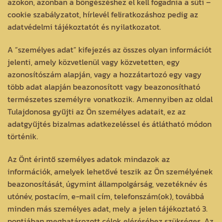
azokon, azonban a böngészéshez el kell fogadnia a süti –
cookie szabályzatot, hírlevél feliratkozáshoz pedig az
adatvédelmi tájékoztatót és nyilatkozatot.
A “személyes adat” kifejezés az összes olyan információt
jelenti, amely közvetlenül vagy közvetetten, egy
azonosítószám alapján, vagy a hozzátartozó egy vagy
több adat alapján beazonosított vagy beazonosítható
természetes személyre vonatkozik. Amennyiben az oldal
Tulajdonosa gyűjti az Ön személyes adatait, ez az
adatgyűjtés bizalmas adatkezeléssel és átlátható módon
történik.
Az Önt érintő személyes adatok mindazok az
információk, amelyek lehetővé teszik az Ön személyének
beazonosítását, úgymint állampolgárság, vezetéknév és
utónév, postacím, e-mail cím, telefonszám(ok), továbbá
minden más személyes adat, mely a jelen tájékoztató 3.
pontjában meghatározott célok eléréséhez szükséges. Az