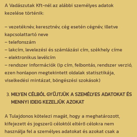
A Vadászutak Kft-nél az alábbi személyes adatok
kezelése történik:
– vezetéknév, keresztnév, cég esetén cégnév, illetve
kapcsolattartó neve
– telefonszám
– lakcím, levelezési és számlázási cím, székhely címe
– elektronikus levélcím
– rendszer információk (ip cím, felbontás, rendszer verzió,
ezen honlapon megtekintett oldalak statisztikája,
viselkedési mintázat, böngészési szokások)
MILYEN CÉLBÓL GYŰJTJÜK A SZEMÉLYES ADATOKAT ÉS
MENNYI IDEIG KEZELJÜK AZOKAT
A Tulajdonos kötelezi magát, hogy a meghatározott,
kifejezett és jogszerű céloktól eltérő célokra nem
használja fel a személyes adatokat és azokat csak a