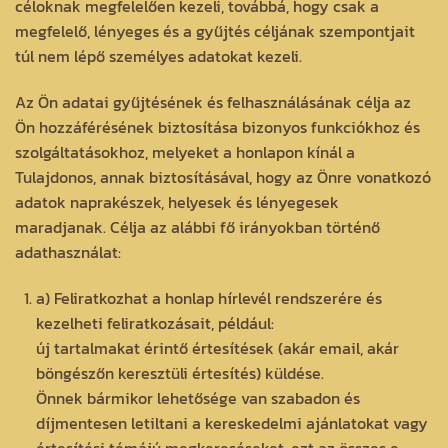
céloknak megfelelően kezeli, továbbá, hogy csak a
megfelelő, lényeges és a gyűjtés céljának szempontjait
túl nem lépő személyes adatokat kezeli.
Az Ön adatai gyűjtésének és felhasználásának célja az
Ön hozzáférésének biztosítása bizonyos funkciókhoz és
szolgáltatásokhoz, melyeket a honlapon kínál a
Tulajdonos, annak biztosításával, hogy az Önre vonatkozó
adatok naprakészek, helyesek és lényegesek
maradjanak. Célja az alábbi fő irányokban történő
adathasználat:
a) Feliratkozhat a honlap hírlevél rendszerére és
kezelheti feliratkozásait, például:
új tartalmakat érintő értesítések (akár email, akár
böngészőn keresztüli értesítés) küldése.
Önnek bármikor lehetősége van szabadon és
díjmentesen letiltani a kereskedelmi ajánlatokat vagy
értesítési témájú megkereséseket, ezt az összes e-