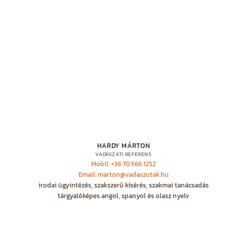
HARDY MÁRTON
VADÁSZATI REFERENS
Mobil: +36 70 566 1252
Email: marton@vadaszutak.hu
irodai ügyintézés, szakszerű kísérés, szakmai tanácsadás
tárgyalóképes angol, spanyol és olasz nyelv