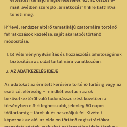
mail levélben szereplő „leiratkozás” linkre kattintva
teheti meg.
Hírlevél rendszer eltérő tematikájú csatornáira történő
feliratkozások kezelése, saját akaratból történő
módosítása.
b) Véleménynyilvánítás és hozzászólás lehetőségének
biztosítása az oldal tartalmára vonatkozóan.
AZ ADATKEZELÉS IDEJE
Az adatokat az érintett kérésére történő törlésig vagy az
eseti cél eléréséig – mindkét esetben az ok
bekövetkeztéről való tudomásszerzést követően a
törvényben előírt leghosszabb, jelenleg 60 napos
időtartamig – tároljuk és használjuk fel. Kivételt
képeznek ez alól az oldalon történő regisztrációkor
megadott adatok, melyeket határozatlan ideig tárolunk.