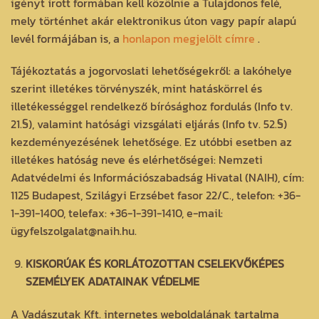
igényt írott formában kell közölnie a Tulajdonos felé,
mely történhet akár elektronikus úton vagy papír alapú
levél formájában is, a
honlapon megjelölt címre
.
Tájékoztatás a jogorvoslati lehetőségekről: a lakóhelye
szerint illetékes törvényszék, mint hatáskörrel és
illetékességgel rendelkező bírósághoz fordulás (Info tv.
21.§), valamint hatósági vizsgálati eljárás (Info tv. 52.§)
kezdeményezésének lehetősége. Ez utóbbi esetben az
illetékes hatóság neve és elérhetőségei: Nemzeti
Adatvédelmi és Információszabadság Hivatal (NAIH), cím:
1125 Budapest, Szilágyi Erzsébet fasor 22/C., telefon: +36-
1-391-1400, telefax: +36-1-391-1410, e-mail:
ügyfelszolgalat@naih.hu.
KISKORÚAK ÉS KORLÁTOZOTTAN CSELEKVŐKÉPES
SZEMÉLYEK ADATAINAK VÉDELME
A Vadászutak Kft. internetes weboldalának tartalma