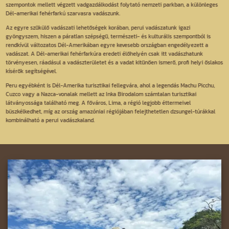
szempontok mellett végzett vadgazdálkodást folytató nemzeti parkban, a különleges
Dél-amerikai fehérfarkú szarvasra vadászunk.
Az egyre szűkülő vadászati lehetőségek korában, perui vadászatunk igazi
gyöngyszem, hiszen a páratlan szépségű, természeti- és kulturális szempontból is
rendkívül változatos Dél-Amerikában egyre kevesebb országban engedélyezett a
vadászat. A Dél-amerikai fehérfarkúra eredeti élőhelyén csak itt vadászhatunk
törvényesen, ráadásul a vadászterületet és a vadat kitűnően ismerő, profi helyi őslakos
kísérők segítségével.
Peru egyébként is Dél-Amerika turisztikai fellegvára, ahol a legendás Machu Picchu,
Cuzco vagy a Nazca-vonalak mellett az Inka Birodalom számtalan turisztikai
látványossága található meg. A főváros, Lima, a régió legjobb éttermeivel
büszkélkedhet, míg az ország amazóniai régiójában felejthetetlen dzsungel-túrákkal
kombinálható a perui vadászkaland.