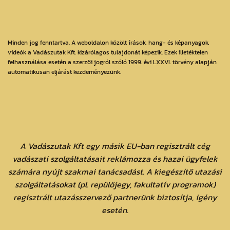
Minden jog fenntartva. A weboldalon közölt írások, hang- és képanyagok,
videók a Vadászutak Kft. kizárólagos tulajdonát képezik. Ezek illetéktelen
felhasználása esetén a szerzői jogról szóló 1999. évi LXXVI. törvény alapján
automatikusan eljárást kezdeményezünk.
A Vadászutak Kft egy másik EU-ban regisztrált cég
vadászati szolgáltatásait reklámozza és hazai ügyfelek
számára nyújt szakmai tanácsadást. A kiegészítő utazási
szolgáltatásokat (pl. repülőjegy, fakultatív programok)
regisztrált utazásszervező partnerünk biztosítja, igény
esetén.