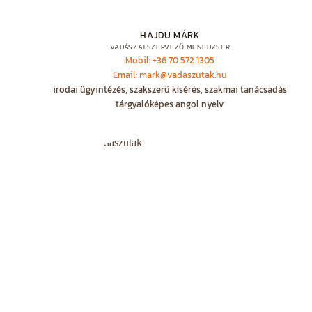
HAJDU MÁRK
VADÁSZATSZERVEZŐ MENEDZSER
Mobil: +36 70 572 1305
Email: mark@vadaszutak.hu
irodai ügyintézés, szakszerű kísérés, szakmai tanácsadás
tárgyalóképes angol nyelv