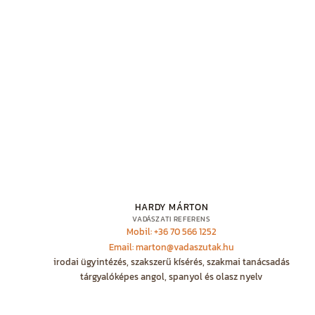
HARDY MÁRTON
VADÁSZATI REFERENS
Mobil: +36 70 566 1252
Email: marton@vadaszutak.hu
irodai ügyintézés, szakszerű kísérés, szakmai tanácsadás
tárgyalóképes angol, spanyol és olasz nyelv