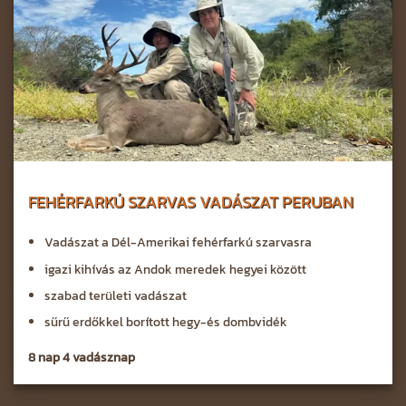
FEHÉRFARKÚ SZARVAS VADÁSZAT PERUBAN
Vadászat a Dél-Amerikai fehérfarkú szarvasra
igazi kihívás az Andok meredek hegyei között
szabad területi vadászat
sűrű erdőkkel borított hegy-és dombvidék
8 nap 4 vadásznap