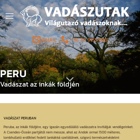
Skip
to
content
EMAIL
+36 30 9155 028
PERU
Vadászat az inkák földjén
VADÁSZAT PERUBAN
Peruba, az inkák földjére, egy igazán egyedülálló vadászatra invitáljuk vendégeinket.
A Csendes-Óceán partjától nem messze, ahol az Andok ormai 1500 méteres,
lombhullató erdőkkel fedett lankákká szelídülnek, szigorú természetvédelmi