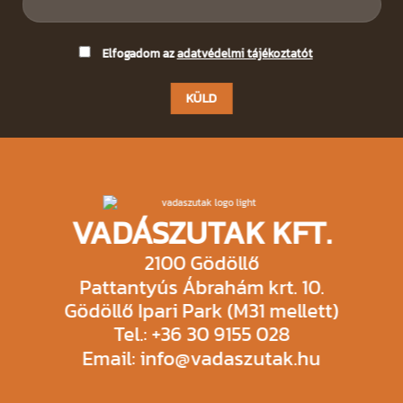
Please
Elfogadom az
adatvédelmi tájékoztatót
leave
this
field
empty.
VADÁSZUTAK KFT.
2100 Gödöllő
Pattantyús Ábrahám krt. 10.
Gödöllő Ipari Park (M31 mellett)
Tel.: +36 30 9155 028
Email: info@vadaszutak.hu