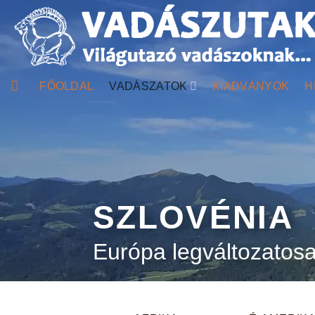
Skip
to
content
FŐOLDAL
VADÁSZATOK
KIADVÁNYOK
H
SZLOVÉNIA
Európa legváltozatos