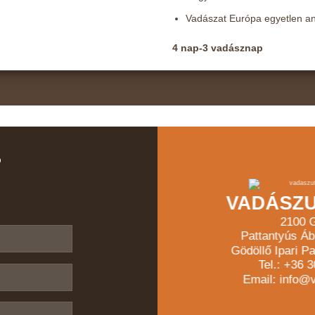
Vadászat Európa egyetlen ant
4 nap-3 vadásznap
?
VADÁSZU
2100 G
Pattantyús Áb
Gödöllő Ipari Pa
Tel.: +36 
Email: info@