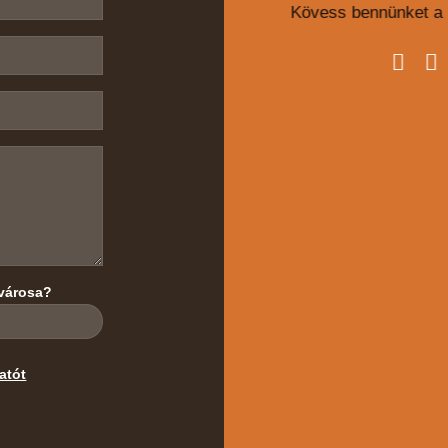
Kövess bennünket a 
városa?
atót