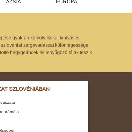
ÁZSIA
EURÓPA
ése gyakran komoly fizikai kihívás is,
 szlovéniai zergevadászat különlegessége,
ötte hegygerincek és lenyűgöző tájak teszik
ZAT SZLOVÉNIÁBAN
adászata
panorámája
elségben