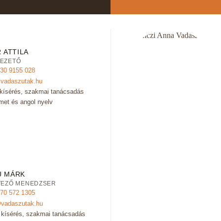
 ATTILA
EZETŐ
 30 9155 028
@vadaszutak.hu
kísérés, szakmai tanácsadás
met és angol nyelv
U MÁRK
VEZŐ MENEDZSER
 70 572 1305
vadaszutak.hu
ű kísérés, szakmai tanácsadás