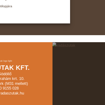
ilopjára
TAK KFT.
ödöllő
rahám krt. 10.
rk (M31 mellett)
30 9155 028
vadaszutak.hu