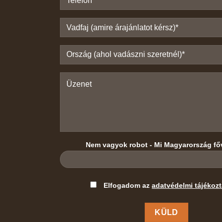
Nem vagyok robot - Mi Magyarország fő
Please
Elfogadom az
adatvédelmi tájékozt
leave
this
field