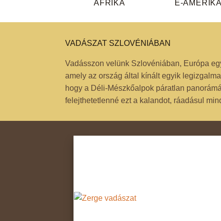
AFRIKA
É-AMERIK
VADÁSZAT SZLOVÉNIÁBAN
Vadásszon velünk Szlovéniában, Európa egyik
amely az ország által kínált egyik legizga
hogy a Déli-Mészkőalpok páratlan panorámája
felejthetetlenné ezt a kalandot, ráadásul 