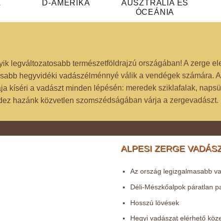
A
D-AMERIKA
AUSZTRÁLIA ÉS
ÓCEÁNIA
 legváltozatosabb természetföldrajzú országában! A zerge elejt
lmasabb hegyvidéki vadászélménnyé válik a vendégek számára. A
 kíséri a vadászt minden lépésén: meredek sziklafalak, napsüt
mindez hazánk közvetlen szomszédságában várja a zergevadászt.
ALPESI ZERGE VADÁS
Az ország legizgalmasabb v
Déli-Mészkőalpok páratlan 
Hosszú lövések
Hegyi vadászat elérhető köz