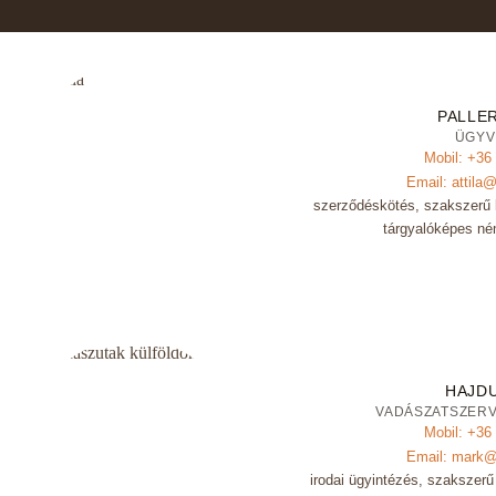
empty.
PALLER
ÜGYV
Mobil: +36
Email: attila
szerződéskötés, szakszerű 
tárgyalóképes né
HAJD
VADÁSZATSZER
Mobil: +36
Email: mark@
irodai ügyintézés, szakszer