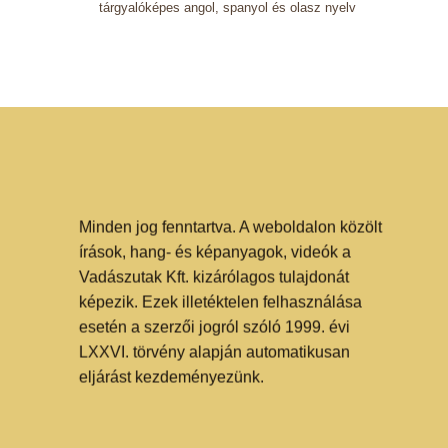
tárgyalóképes angol, spanyol és olasz nyelv
Minden jog fenntartva. A weboldalon közölt
írások, hang- és képanyagok, videók a
Vadászutak Kft. kizárólagos tulajdonát
képezik. Ezek illetéktelen felhasználása
esetén a szerzői jogról szóló 1999. évi
LXXVI. törvény alapján automatikusan
eljárást kezdeményezünk.