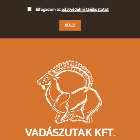
Please
Elfogadom az
adatvédelmi tájékoztatót
leave
this
field
empty.
VADÁSZUTAK KFT.