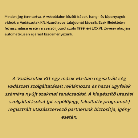
Minden jog fenntartva. A weboldalon közölt írások, hang- és képanyagok,
videók a Vadászutak Kft. kizárólagos tulajdonát képezik. Ezek illetéktelen
felhasználása esetén a szerzői jogról szóló 1999. évi LXXVI. törvény alapján
automatikusan eljárást kezdeményezünk.
A Vadászutak Kft egy másik EU-ban regisztrált cég
vadászati szolgáltatásait reklámozza és hazai ügyfelek
számára nyújt szakmai tanácsadást. A kiegészítő utazási
szolgáltatásokat (pl. repülőjegy, fakultatív programok)
regisztrált utazásszervező partnerünk biztosítja, igény
esetén.