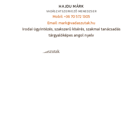
HAJDU MÁRK
VADÁSZATSZERVEZŐ MENEDZSER
Mobil: +36 70 572 1305
Email: mark@vadaszutak.hu
irodai ügyintézés, szakszerű kísérés, szakmai tanácsadás
tárgyalóképes angol nyelv