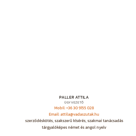
PALLER ATTILA
ÜGYVEZETŐ
Mobil: +36 30 9155 028
Email: attila@vadaszutak.hu
szerződéskötés, szakszerű kísérés, szakmai tanácsadás
tárgyalóképes német és angol nyelv