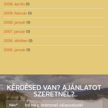
2008. április
(1)
2008. február
(1)
2008. január
(1)
2007. január
(1)
2006. október
(1)
2006. január
(1)
KÉRDÉSED VAN? AJÁNLATOT
SZERETNÉL?
Írd meg, örömmel válaszolunk!