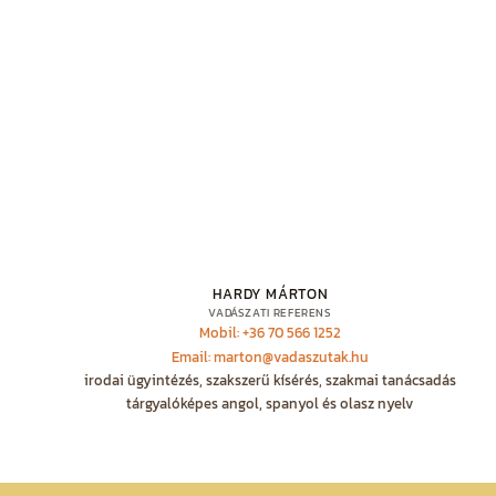
HARDY MÁRTON
VADÁSZATI REFERENS
Mobil: +36 70 566 1252
Email: marton@vadaszutak.hu
irodai ügyintézés, szakszerű kísérés, szakmai tanácsadás
tárgyalóképes angol, spanyol és olasz nyelv