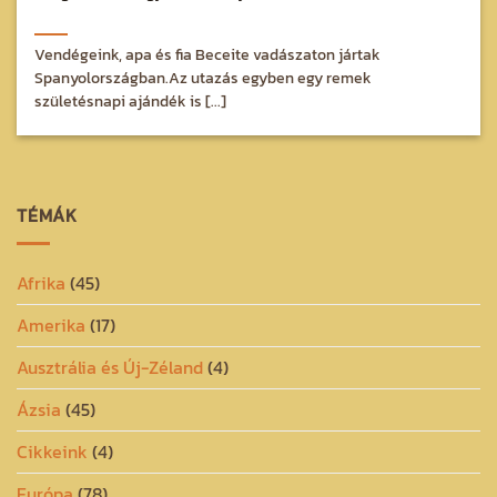
Vendégeink, apa és fia Beceite vadászaton jártak
Spanyolországban.Az utazás egyben egy remek
születésnapi ajándék is [...]
TÉMÁK
Afrika
(45)
Amerika
(17)
Ausztrália és Új-Zéland
(4)
Ázsia
(45)
Cikkeink
(4)
Európa
(78)