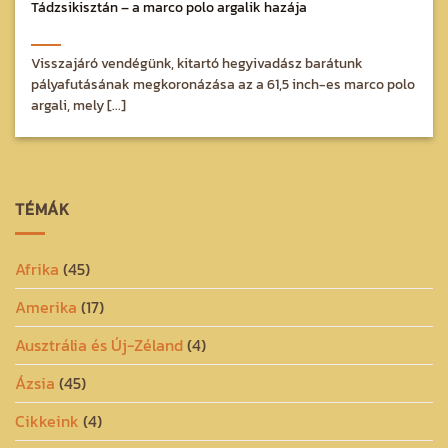
Tádzsikisztán – a marco polo argalik hazája
Visszajáró vendégünk, kitartó hegyivadász barátunk
pályafutásának megkoronázása az a 61,5 inch-es marco polo
argali, mely [...]
TÉMÁK
Afrika
(45)
Amerika
(17)
Ausztrália és Új-Zéland
(4)
Ázsia
(45)
Cikkeink
(4)