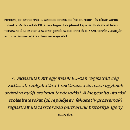
Minden jog fenntartva. A weboldalon közölt írások, hang- és képanyagok,
videók a Vadászutak Kft. kizárólagos tulajdonát képezik. Ezek illetéktelen
felhasználása esetén a szerzői jogról szóló 1999. évi LXXVI. törvény alapján
automatikusan eljárást kezdeményezünk.
A Vadászutak Kft egy másik EU-ban regisztrált cég
vadászati szolgáltatásait reklámozza és hazai ügyfelek
számára nyújt szakmai tanácsadást. A kiegészítő utazási
szolgáltatásokat (pl. repülőjegy, fakultatív programok)
regisztrált utazásszervező partnerünk biztosítja, igény
esetén.