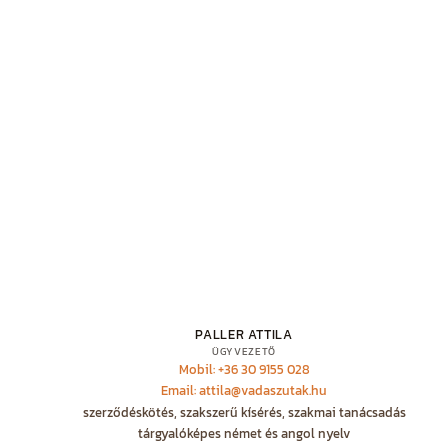
PALLER ATTILA
ÜGYVEZETŐ
Mobil: +36 30 9155 028
Email: attila@vadaszutak.hu
szerződéskötés, szakszerű kísérés, szakmai tanácsadás
tárgyalóképes német és angol nyelv