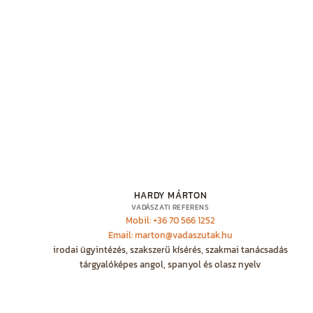
HARDY MÁRTON
VADÁSZATI REFERENS
Mobil: +36 70 566 1252
Email: marton@vadaszutak.hu
irodai ügyintézés, szakszerű kísérés, szakmai tanácsadás
tárgyalóképes angol, spanyol és olasz nyelv