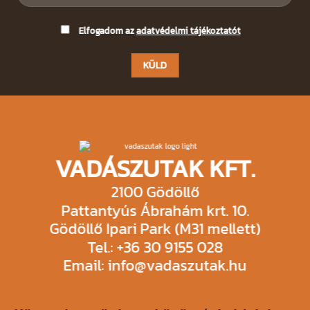
Please
Elfogadom az
adatvédelmi tájékoztatót
leave
this
field
empty.
VADÁSZUTAK KFT.
2100 Gödöllő
Pattantyús Ábrahám krt. 10.
Gödöllő Ipari Park (M31 mellett)
Tel.: +36 30 9155 028
Email: info@vadaszutak.hu