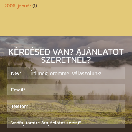
2006. január
(1)
KÉRDÉSED VAN? AJÁNLATOT
SZERETNÉL?
Írd meg, örömmel válaszolunk!