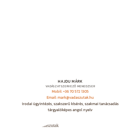
HAJDU MÁRK
VADÁSZATSZERVEZŐ MENEDZSER
Mobil: +36 70 572 1305
Email: mark@vadaszutak.hu
irodai ügyintézés, szakszerű kísérés, szakmai tanácsadás
tárgyalóképes angol nyelv