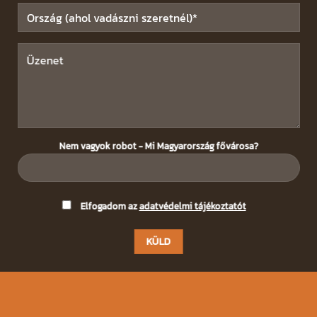
Nem vagyok robot - Mi Magyarország fővárosa?
Please
Elfogadom az
adatvédelmi tájékoztatót
leave
this
field
empty.