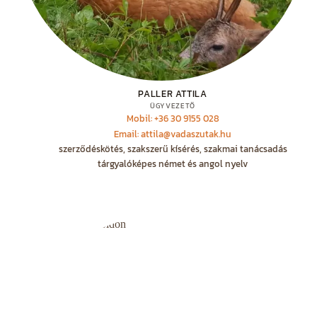
PALLER ATTILA
ÜGYVEZETŐ
Mobil: +36 30 9155 028
Email: attila@vadaszutak.hu
szerződéskötés, szakszerű kísérés, szakmai tanácsadás
tárgyalóképes német és angol nyelv