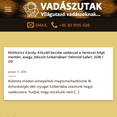
Skip
to
content
EMAIL
+36 30 9155 028
Molitorisz Károly: Kőszáli kecske vadászat a Yenissei folyó
mentén, avagy „Nászút Szibériában” (Nimród Safari, 2016 /
01)
január 11, 2016
Különös módon ünnepeltük megismerkedésünk 16.
évfordulóját, dél-nyugat Szibériába utaztunk hegyi
vadászatra. Tudjuk, hogy uticélunk nem [...]