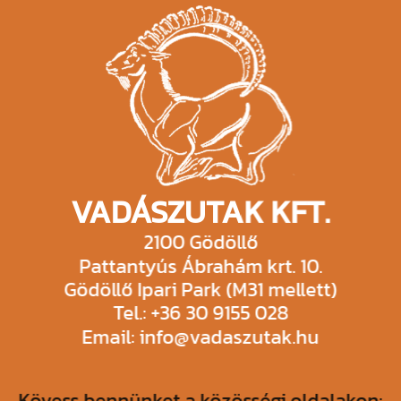
VADÁSZUTAK KFT.
2100 Gödöllő
Pattantyús Ábrahám krt. 10.
Gödöllő Ipari Park (M31 mellett)
Tel.: +36 30 9155 028
Email: info@vadaszutak.hu
Kövess bennünket a közösségi oldalakon: