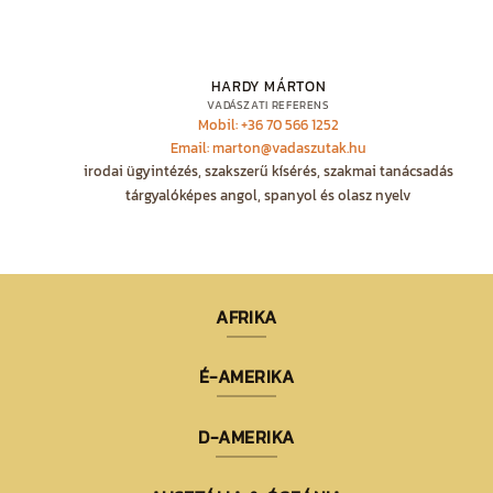
HARDY MÁRTON
VADÁSZATI REFERENS
Mobil: +36 70 566 1252
Email: marton@vadaszutak.hu
irodai ügyintézés, szakszerű kísérés, szakmai tanácsadás
tárgyalóképes angol, spanyol és olasz nyelv
AFRIKA
É-AMERIKA
D-AMERIKA