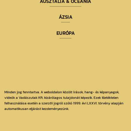
AUSZTÁLIA & ÓCEÁNIA
ÁZSIA
EURÓPA
Minden jog fenntartva. A weboldalon közölt írások, hang- és képanyagok,
videók a Vadászutak Kft. kizárólagos tulajdonát képezik. Ezek illetéktelen
felhasználása esetén a szerzői jogról szóló 1999. évi LXXVI. törvény alapján
automatikusan eljárást kezdeményezünk.