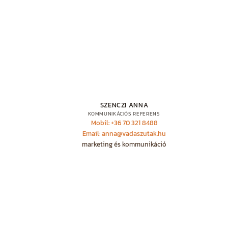
SZENCZI ANNA
KOMMUNIKÁCIÓS REFERENS
Mobil: +36 70 321 8488
Email: anna@vadaszutak.hu
marketing és kommunikáció