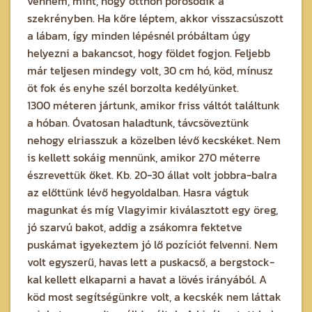
venném, mint, hogy otthon porosodik a
szekrényben. Ha kőre léptem, akkor visszacsúszott
a lábam, így minden lépésnél próbáltam úgy
helyezni a bakancsot, hogy földet fogjon. Feljebb
már teljesen mindegy volt, 30 cm hó, köd, mínusz
öt fok és enyhe szél borzolta kedélyünket.
1300 méteren jártunk, amikor friss váltót találtunk
a hóban. Óvatosan haladtunk, távcsöveztünk
nehogy elriasszuk a közelben lévő kecskéket. Nem
is kellett sokáig mennünk, amikor 270 méterre
észrevettük őket. Kb. 20-30 állat volt jobbra-balra
az előttünk lévő hegyoldalban. Hasra vágtuk
magunkat és míg Vlagyimir kiválasztott egy öreg,
jó szarvú bakot, addig a zsákomra fektetve
puskámat igyekeztem jó lő pozíciót felvenni. Nem
volt egyszerű, havas lett a puskacső, a bergstock-
kal kellett elkaparni a havat a lövés irányából. A
köd most segítségünkre volt, a kecskék nem láttak