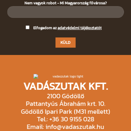
Nem vagyok robot - Mi Magyarország fővárosa?
Please
Elfogadom az
adatvédelmi tájékoztatót
leave
this
field
empty.
VADÁSZUTAK KFT.
2100 Gödöllő
Pattantyús Ábrahám krt. 10.
Gödöllő Ipari Park (M31 mellett)
Tel.: +36 30 9155 028
Email: info@vadaszutak.hu