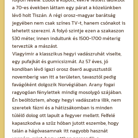
a 70-es években láttam egy párat a közelünkben
lévő holt Tiszán. A régi orosz-magyar barátság
jegyében nem csak színes TV-t, hanem csónakot is
lehetett szerezni. A folyó szintje ezen a szakaszon
530 méter, innen indultunk és 1500-1700 méterig
terveztük a mászást.
Vlagyimir a klasszikus hegyi vadászruhát viselte,
egy pufajkát és gumicsizmát. Az 57 éves, jó
kondiban lévő igazi orosz őserő augusztustól
novemberig van itt a területen, tavasztól pedig
favágóként dolgozik Norvégiában. Arany fogai
ragyogóan fénylettek mindig mosolygó szájában.
Én beöltöztem, ahogy hegyi vadászatra illik, nem
szeretek fázni és a hátizsákomban is minden
túlélő dolog ott lapult a fegyver mellett. Felfelé
kapaszkodva a szűz hóban jutott eszembe, hogy
talán a hágóvasamnak itt nagyobb hasznát