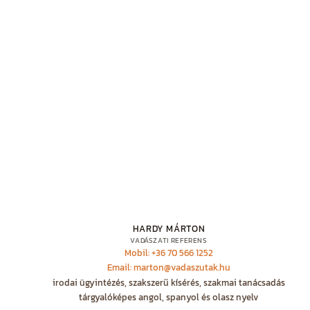
HARDY MÁRTON
VADÁSZATI REFERENS
Mobil: +36 70 566 1252
Email: marton@vadaszutak.hu
irodai ügyintézés, szakszerű kísérés, szakmai tanácsadás
tárgyalóképes angol, spanyol és olasz nyelv