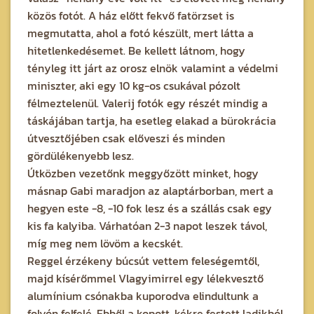
közös fotót. A ház előtt fekvő fatörzset is
megmutatta, ahol a fotó készült, mert látta a
hitetlenkedésemet. Be kellett látnom, hogy
tényleg itt járt az orosz elnök valamint a védelmi
miniszter, aki egy 10 kg-os csukával pózolt
félmeztelenül. Valerij fotók egy részét mindig a
táskájában tartja, ha esetleg elakad a bürokrácia
útvesztőjében csak előveszi és minden
gördülékenyebb lesz.
Útközben vezetőnk meggyőzött minket, hogy
másnap Gabi maradjon az alaptárborban, mert a
hegyen este -8, -10 fok lesz és a szállás csak egy
kis fa kalyiba. Várhatóan 2-3 napot leszek távol,
míg meg nem lövöm a kecskét.
Reggel érzékeny búcsút vettem feleségemtől,
majd kísérőmmel Vlagyimirrel egy lélekvesztő
alumínium csónakba kuporodva elindultunk a
folyón felfelé. Ebből a kopott, kékre festett ladikból