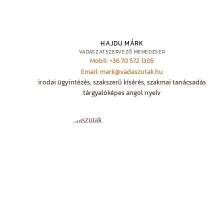
HAJDU MÁRK
VADÁSZATSZERVEZŐ MENEDZSER
Mobil: +36 70 572 1305
Email: mark@vadaszutak.hu
irodai ügyintézés, szakszerű kísérés, szakmai tanácsadás
tárgyalóképes angol nyelv