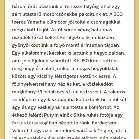
három órát utaztunk a Yenissei folyóig, ahol egy
zárt utasterű motorcsónakba pakoltunk át. A 300
lóerős Yamaha külmotor jól tolta a csomagokkal
megrakott hajót. Az út során végig hatalmas
uszadék fákat kellett kerülgetnünk, miközben
gyönyörködtünk a folyó menti érintetlen tájban.
Egy alkalommal kecskét is láttunk a hegyoldalban,
ami jó előjelnek számított. Kb. 150 km-t tettünk
meg négy óra alatt, mikor a magas hegyoldalak
között egy kicsiny félszigetet vettünk észre. A
földnyelven néhány ház és két, a közlekedést
megkönnyítő oldalkocsis Ural és Izs volt. A takaros
vendégház egyik szobájába költöztünk be, ahol két
ágy és egy vaskályha jelentette a komfortot. Az
étkező faláról Putyin elnök Sitka ruhás fotója egy
farkas társaságában nézett le ránk. Kérdeztem
Valerijt, hogy az orosz elnök vadászik? -Igen, jött a
válasz -néhány éve volt itt- és elővett még néhány