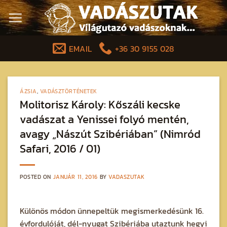
Skip
to
content
EMAIL
+36 30 9155 028
ÁZSIA
,
VADÁSZTÖRTÉNETEK
Molitorisz Károly: Kőszáli kecske
vadászat a Yenissei folyó mentén,
avagy „Nászút Szibériában” (Nimród
Safari, 2016 / 01)
POSTED ON
JANUÁR 11, 2016
BY
VADASZUTAK
Különös módon ünnepeltük megismerkedésünk 16.
évfordulóját, dél-nyugat Szibériába utaztunk hegyi