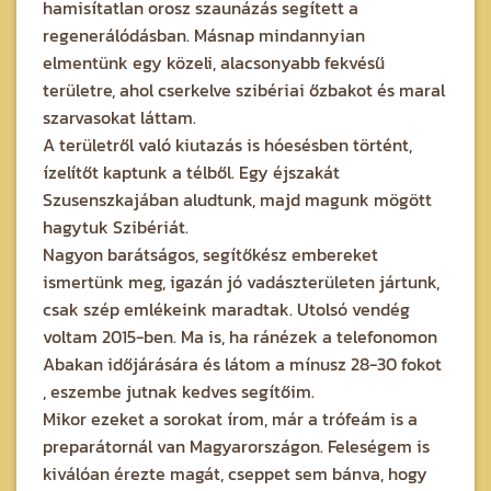
hamisítatlan orosz szaunázás segített a
regenerálódásban. Másnap mindannyian
elmentünk egy közeli, alacsonyabb fekvésű
területre, ahol cserkelve szibériai őzbakot és maral
szarvasokat láttam.
A területről való kiutazás is hóesésben történt,
ízelítőt kaptunk a télből. Egy éjszakát
Szusenszkajában aludtunk, majd magunk mögött
hagytuk Szibériát.
Nagyon barátságos, segítőkész embereket
ismertünk meg, igazán jó vadászterületen jártunk,
csak szép emlékeink maradtak. Utolsó vendég
voltam 2015-ben. Ma is, ha ránézek a telefonomon
Abakan időjárására és látom a mínusz 28-30 fokot
, eszembe jutnak kedves segítőim.
Mikor ezeket a sorokat írom, már a trófeám is a
preparátornál van Magyarországon. Feleségem is
kiválóan érezte magát, cseppet sem bánva, hogy