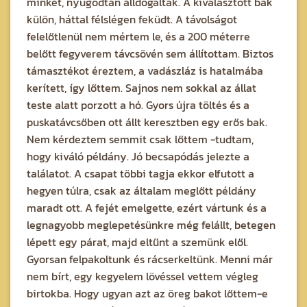
minket, nyugodtan álldogáltak. A kiválasztott bak
külön, háttal félslégen feküdt. A távolságot
felelőtlenül nem mértem le, és a 200 méterre
belőtt fegyverem távcsövén sem állítottam. Biztos
támasztékot éreztem, a vadászláz is hatalmába
kerített, így lőttem. Sajnos nem sokkal az állat
teste alatt porzott a hó. Gyors újra töltés és a
puskatávcsőben ott állt keresztben egy erős bak.
Nem kérdeztem semmit csak lőttem -tudtam,
hogy kiváló példány. Jó becsapódás jelezte a
találatot. A csapat többi tagja ekkor elfutott a
hegyen túlra, csak az általam meglőtt példány
maradt ott. A fejét emelgette, ezért vártunk és a
legnagyobb meglepetésünkre még felállt, betegen
lépett egy párat, majd eltűnt a szemünk elől.
Gyorsan felpakoltunk és rácserkeltünk. Menni már
nem bírt, egy kegyelem lövéssel vettem végleg
birtokba. Hogy ugyan azt az öreg bakot lőttem-e