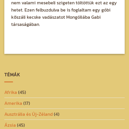
nem valami mesebeli szigeten töltöttük ezt az egy
hetet. Ezen felbuzdulva be is foglaltam egy góbi
kőszáli kecske vadászatot Mongóliába Gabi
társaságában.
TÉMÁK
Afrika
(45)
Amerika
(17)
Ausztrália és Új-Zéland
(4)
Ázsia
(45)