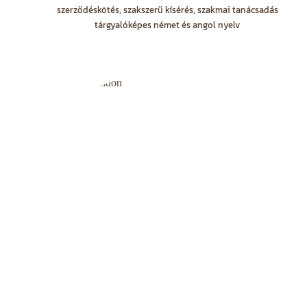
szerződéskötés, szakszerű kísérés, szakmai tanácsadás
tárgyalóképes német és angol nyelv