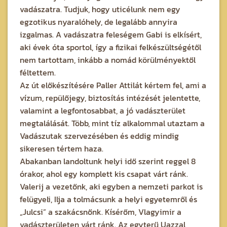
vadászatra. Tudjuk, hogy uticélunk nem egy
egzotikus nyaralóhely, de legalább annyira
izgalmas. A vadászatra feleségem Gabi is elkísért,
aki évek óta sportol, így a fizikai felkészültségétől
nem tartottam, inkább a nomád körülményektől
féltettem.
Az út előkészítésére Paller Attilát kértem fel, ami a
vízum, repülőjegy, biztosítás intézését jelentette,
valamint a legfontosabbat, a jó vadászterület
megtalálását. Több, mint tíz alkalommal utaztam a
Vadászutak szervezésében és eddig mindig
sikeresen tértem haza.
Abakanban landoltunk helyi idő szerint reggel 8
órakor, ahol egy komplett kis csapat várt ránk.
Valerij a vezetőnk, aki egyben a nemzeti parkot is
felügyeli, Ilja a tolmácsunk a helyi egyetemről és
„Julcsi” a szakácsnőnk. Kísérőm, Vlagyimir a
vadászterületen várt ránk. Az egyterű Uazzal