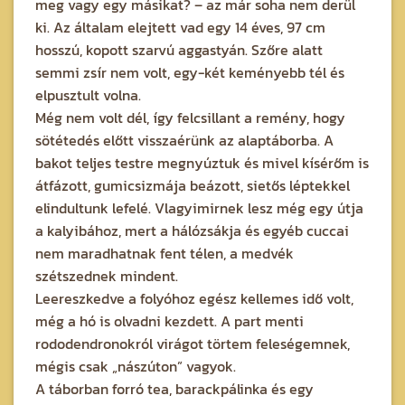
meg vagy egy másikat? – az már soha nem derül
ki. Az általam elejtett vad egy 14 éves, 97 cm
hosszú, kopott szarvú aggastyán. Szőre alatt
semmi zsír nem volt, egy-két keményebb tél és
elpusztult volna.
Még nem volt dél, így felcsillant a remény, hogy
sötétedés előtt visszaérünk az alaptáborba. A
bakot teljes testre megnyúztuk és mivel kísérőm is
átfázott, gumicsizmája beázott, sietős léptekkel
elindultunk lefelé. Vlagyimirnek lesz még egy útja
a kalyibához, mert a hálózsákja és egyéb cuccai
nem maradhatnak fent télen, a medvék
szétszednek mindent.
Leereszkedve a folyóhoz egész kellemes idő volt,
még a hó is olvadni kezdett. A part menti
rododendronokról virágot törtem feleségemnek,
mégis csak „nászúton” vagyok.
A táborban forró tea, barackpálinka és egy