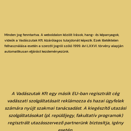
Minden jog fenntartva. A weboldalon közölt írások, hang- és képanyagok,
videók a Vadászutak Kft. kizárólagos tulajdonát képezik. Ezek illetéktelen
felhasználása esetén a szerzői jogról szóló 1999. évi LXXVI. törvény alapján
automatikusan eljárást kezdeményezünk.
A Vadászutak Kft egy másik EU-ban regisztrált cég
vadászati szolgáltatásait reklámozza és hazai ügyfelek
számára nyújt szakmai tanácsadást. A kiegészítő utazási
szolgáltatásokat (pl. repülőjegy, fakultatív programok)
regisztrált utazásszervező partnerünk biztosítja, igény
esetén.