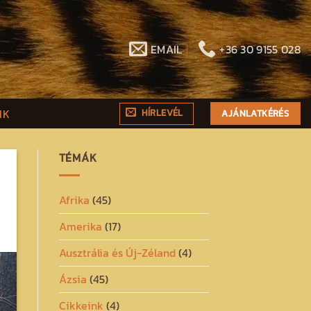
EMAIL
+36 30 9155 028
NK
HÍRLEVÉL
AJÁNLATKÉRÉS
TÉMÁK
Afrika
(45)
Amerika
(17)
Ausztrália és Új-Zéland
(4)
Ázsia
(45)
Cikkeink
(4)