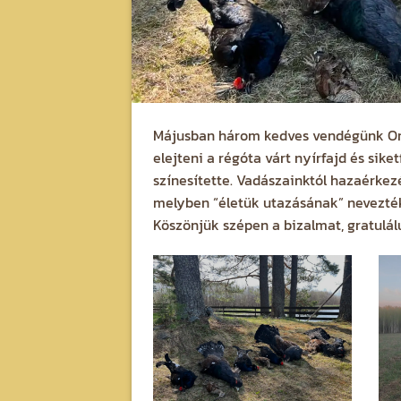
Májusban három kedves vendégünk Oros
elejteni a régóta várt nyírfajd és sike
színesítette. Vadászainktól hazaérke
melyben “életük utazásának” nevezték 
Köszönjük szépen a bizalmat, gratulál