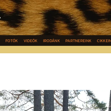
K
FOTÓK
VIDEÓK
IRODÁNK
PARTNEREINK
CIKKEI