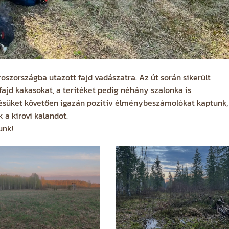
zországba utazott fajd vadászatra. Az út során sikerült
tfajd kakasokat, a terítéket pedig néhány szalonka is
zésüket követően igazán pozitív élménybeszámolókat kaptunk,
a kirovi kalandot.
unk!