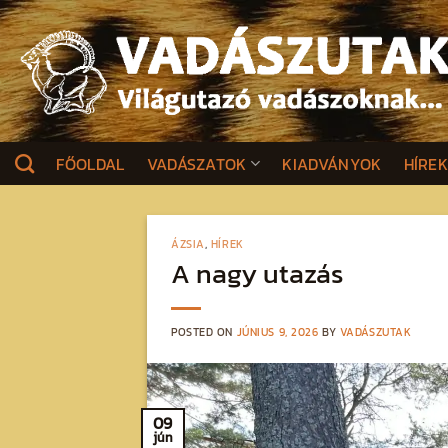
Skip
to
content
FŐOLDAL
VADÁSZATOK
KIADVÁNYOK
HÍRE
ÁZSIA
,
HÍREK
A nagy utazás
POSTED ON
JÚNIUS 9, 2026
BY
VADÁSZUTAK
09
jún