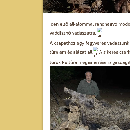
Idén első alkalommal rendhagyó módon
vaddisznó vadászatra.
A csapathoz egy fegyveres vadászunk i
türelem és alázat áll.
A sikeres cserk
török kultúra megismerése is gazdagít