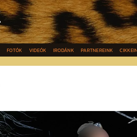
K
FOTÓK
VIDEÓK
IRODÁNK
PARTNEREINK
CIKKEI
n