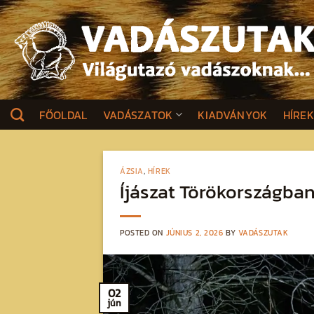
Skip
to
content
FŐOLDAL
VADÁSZATOK
KIADVÁNYOK
HÍRE
ÁZSIA
,
HÍREK
Íjászat Törökországba
POSTED ON
JÚNIUS 2, 2026
BY
VADÁSZUTAK
02
jún