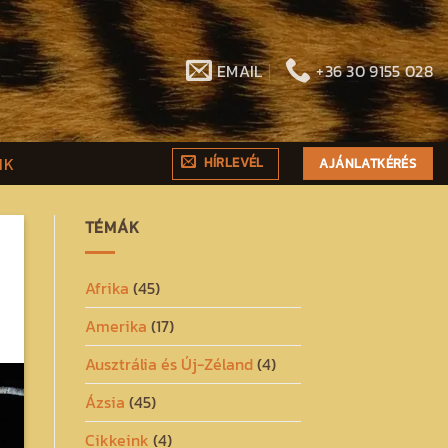
EMAIL
+36 30 9155 028
NK
HÍRLEVÉL
AJÁNLATKÉRÉS
TÉMÁK
Afrika
(45)
Amerika
(17)
Ausztrália és Új-Zéland
(4)
Ázsia
(45)
Cikkeink
(4)