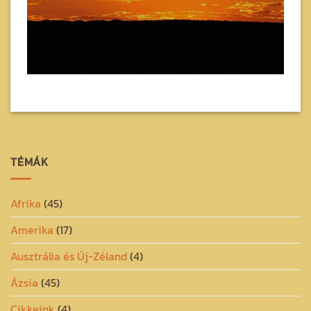
TÉMÁK
Afrika
(45)
Amerika
(17)
Ausztrália és Új-Zéland
(4)
Ázsia
(45)
Cikkeink
(4)