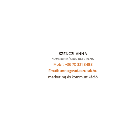
SZENCZI ANNA
KOMMUNIKÁCIÓS REFERENS
Mobil: +36 70 321 8488
Email: anna@vadaszutak.hu
marketing és kommunikáció