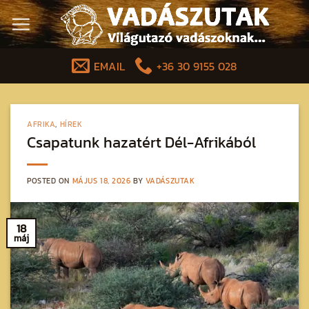
Skip
to
content
EMAIL
+36 30 9155 028
AFRIKA
,
HÍREK
Csapatunk hazatért Dél-Afrikából
POSTED ON
MÁJUS 18, 2026
BY
VADÁSZUTAK
18
máj