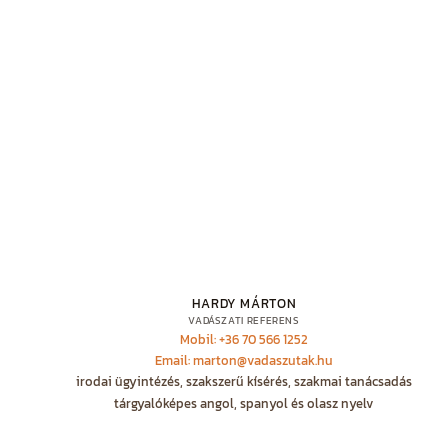
HARDY MÁRTON
VADÁSZATI REFERENS
Mobil: +36 70 566 1252
Email: marton@vadaszutak.hu
irodai ügyintézés, szakszerű kísérés, szakmai tanácsadás
tárgyalóképes angol, spanyol és olasz nyelv