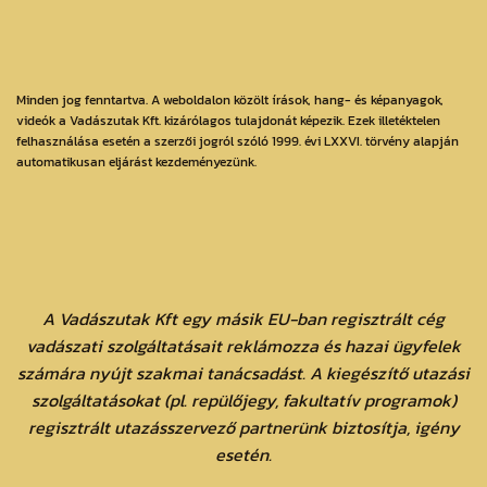
Minden jog fenntartva. A weboldalon közölt írások, hang- és képanyagok,
videók a Vadászutak Kft. kizárólagos tulajdonát képezik. Ezek illetéktelen
felhasználása esetén a szerzői jogról szóló 1999. évi LXXVI. törvény alapján
automatikusan eljárást kezdeményezünk.
A Vadászutak Kft egy másik EU-ban regisztrált cég
vadászati szolgáltatásait reklámozza és hazai ügyfelek
számára nyújt szakmai tanácsadást. A kiegészítő utazási
szolgáltatásokat (pl. repülőjegy, fakultatív programok)
regisztrált utazásszervező partnerünk biztosítja, igény
esetén.