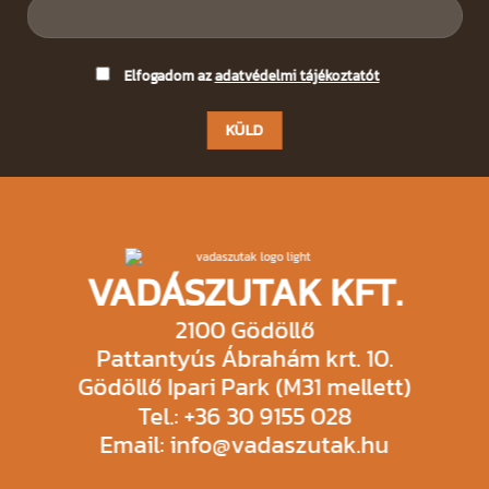
Please
Elfogadom az
adatvédelmi tájékoztatót
leave
this
field
empty.
VADÁSZUTAK KFT.
2100 Gödöllő
Pattantyús Ábrahám krt. 10.
Gödöllő Ipari Park (M31 mellett)
Tel.: +36 30 9155 028
Email: info@vadaszutak.hu