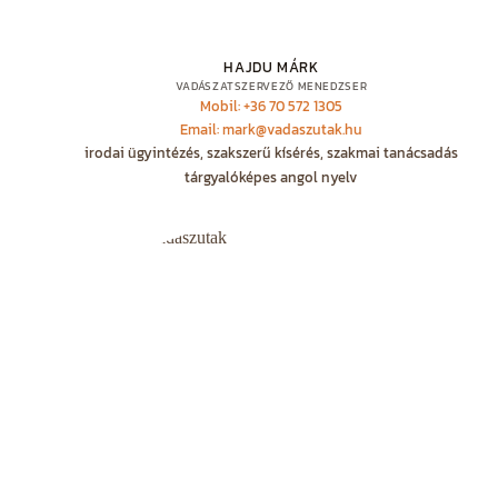
HAJDU MÁRK
VADÁSZATSZERVEZŐ MENEDZSER
Mobil: +36 70 572 1305
Email: mark@vadaszutak.hu
irodai ügyintézés, szakszerű kísérés, szakmai tanácsadás
tárgyalóképes angol nyelv