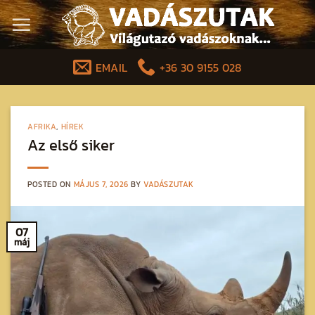
Skip
to
content
EMAIL
+36 30 9155 028
AFRIKA
,
HÍREK
Az első siker
POSTED ON
MÁJUS 7, 2026
BY
VADÁSZUTAK
07
máj