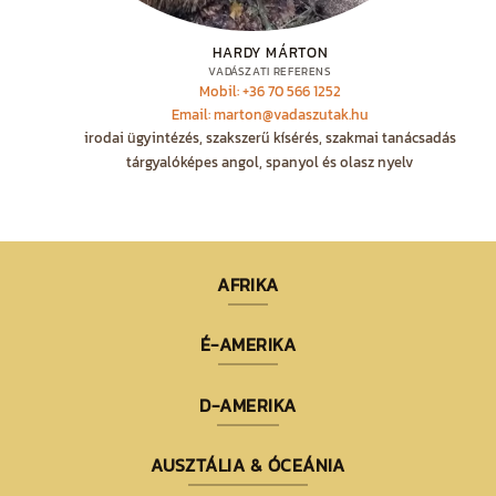
HARDY MÁRTON
VADÁSZATI REFERENS
Mobil: +36 70 566 1252
Email: marton@vadaszutak.hu
irodai ügyintézés, szakszerű kísérés, szakmai tanácsadás
tárgyalóképes angol, spanyol és olasz nyelv
AFRIKA
É-AMERIKA
D-AMERIKA
AUSZTÁLIA & ÓCEÁNIA