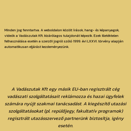
Minden jog fenntartva. A weboldalon közölt írások, hang- és képanyagok,
videók a Vadászutak Kft. kizárólagos tulajdonát képezik. Ezek illetéktelen
felhasználása esetén a szerzői jogról szóló 1999. évi LXXVI. törvény alapján
automatikusan eljárást kezdeményezünk.
A Vadászutak Kft egy másik EU-ban regisztrált cég
vadászati szolgáltatásait reklámozza és hazai ügyfelek
számára nyújt szakmai tanácsadást. A kiegészítő utazási
szolgáltatásokat (pl. repülőjegy, fakultatív programok)
regisztrált utazásszervező partnerünk biztosítja, igény
esetén.