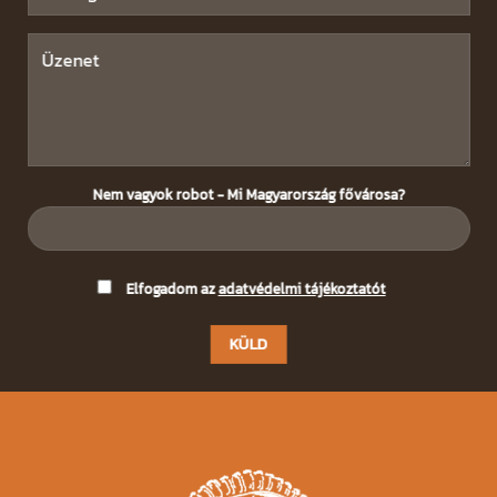
Nem vagyok robot - Mi Magyarország fővárosa?
Please
Elfogadom az
adatvédelmi tájékoztatót
leave
this
field
empty.