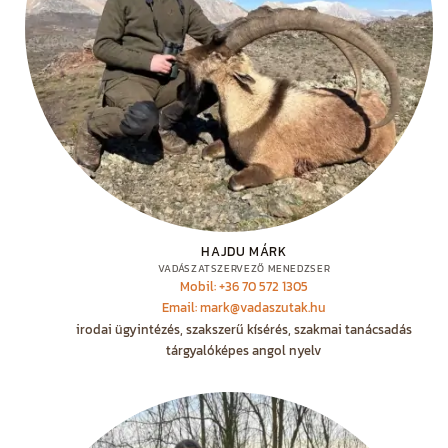
HAJDU MÁRK
VADÁSZATSZERVEZŐ MENEDZSER
Mobil: +36 70 572 1305
Email: mark@vadaszutak.hu
irodai ügyintézés, szakszerű kísérés, szakmai tanácsadás
tárgyalóképes angol nyelv