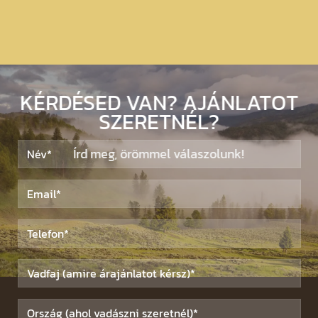
KÉRDÉSED VAN? AJÁNLATOT
SZERETNÉL?
Írd meg, örömmel válaszolunk!