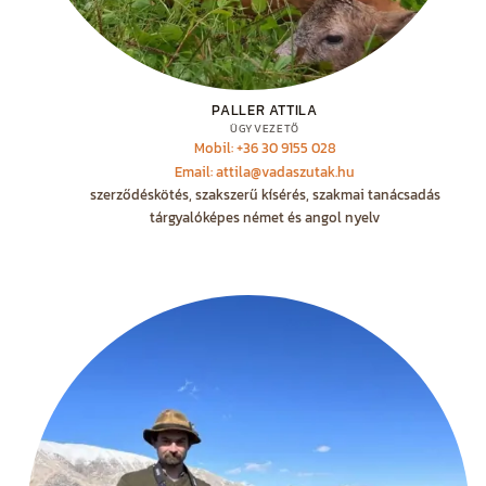
PALLER ATTILA
ÜGYVEZETŐ
Mobil: +36 30 9155 028
Email: attila@vadaszutak.hu
szerződéskötés, szakszerű kísérés, szakmai tanácsadás
tárgyalóképes német és angol nyelv