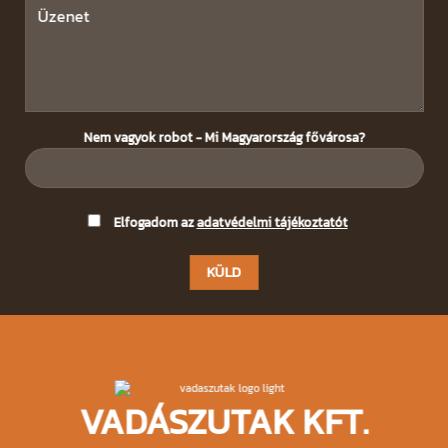
Nem vagyok robot - Mi Magyarország fővárosa?
Please
Elfogadom az
adatvédelmi tájékoztatót
leave
this
field
empty.
VADÁSZUTAK KFT.