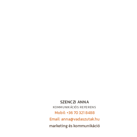
SZENCZI ANNA
KOMMUNIKÁCIÓS REFERENS
Mobil: +36 70 321 8488
Email: anna@vadaszutak.hu
marketing és kommunikáció