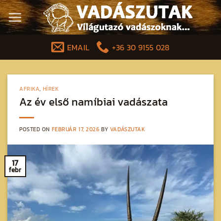
Skip
to
content
EMAIL
+36 30 9155 028
AFRIKA
,
HÍREK
Az év első namíbiai vadászata
POSTED ON
FEBRUÁR 17, 2026
BY
VADÁSZUTAK
17
febr