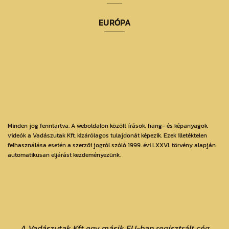
EURÓPA
Minden jog fenntartva. A weboldalon közölt írások, hang- és képanyagok,
videók a Vadászutak Kft. kizárólagos tulajdonát képezik. Ezek illetéktelen
felhasználása esetén a szerzői jogról szóló 1999. évi LXXVI. törvény alapján
automatikusan eljárást kezdeményezünk.
A Vadászutak Kft egy másik EU-ban regisztrált cég