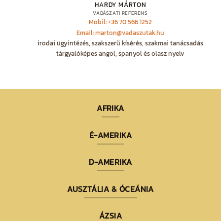
HARDY MÁRTON
VADÁSZATI REFERENS
Mobil: +36 70 566 1252
Email: marton@vadaszutak.hu
irodai ügyintézés, szakszerű kísérés, szakmai tanácsadás
tárgyalóképes angol, spanyol és olasz nyelv
AFRIKA
É-AMERIKA
D-AMERIKA
AUSZTÁLIA & ÓCEÁNIA
ÁZSIA