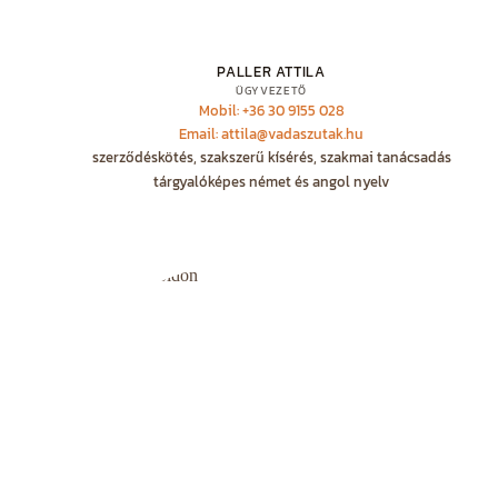
PALLER ATTILA
ÜGYVEZETŐ
Mobil: +36 30 9155 028
Email: attila@vadaszutak.hu
szerződéskötés, szakszerű kísérés, szakmai tanácsadás
tárgyalóképes német és angol nyelv