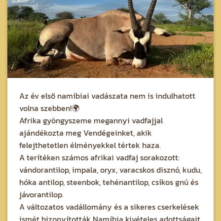
Az év első namíbiai vadászata nem is indulhatott
volna szebben!🌍
Afrika gyöngyszeme megannyi vadfajjal
ajándékozta meg Vendégeinket, akik
felejthetetlen élményekkel tértek haza.
A terítéken számos afrikai vadfaj sorakozott:
vándorantilop, impala, oryx, varacskos disznó, kudu,
hóka antilop, steenbok, tehénantilop, csíkos gnú és
jávorantilop.
A változatos vadállomány és a sikeres cserkelések
ismét bizonyították Namíbia kivételes adottságait.