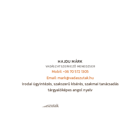
HAJDU MÁRK
VADÁSZATSZERVEZŐ MENEDZSER
Mobil: +36 70 572 1305
Email: mark@vadaszutak.hu
irodai ügyintézés, szakszerű kísérés, szakmai tanácsadás
tárgyalóképes angol nyelv