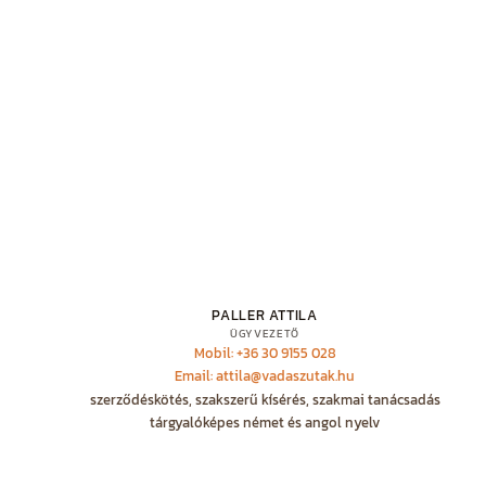
PALLER ATTILA
ÜGYVEZETŐ
Mobil: +36 30 9155 028
Email: attila@vadaszutak.hu
szerződéskötés, szakszerű kísérés, szakmai tanácsadás
tárgyalóképes német és angol nyelv