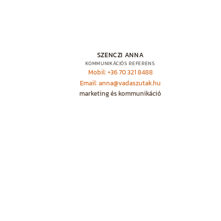
SZENCZI ANNA
KOMMUNIKÁCIÓS REFERENS
Mobil: +36 70 321 8488
Email: anna@vadaszutak.hu
marketing és kommunikáció