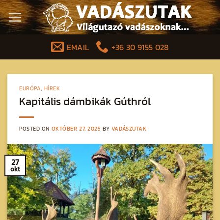
Skip
to
content
EMAIL
+36 30 9155 028
EURÓPA
,
HÍREK
Kapitális dámbikák Gúthról
POSTED ON
OKTÓBER 27, 2025
BY
VADÁSZUTAK
27
okt