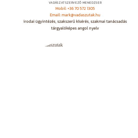
VADÁSZATSZERVEZŐ MENEDZSER
Mobil: +36 70 572 1305
Email: mark@vadaszutak.hu
irodai ügyintézés, szakszerű kísérés, szakmai tanácsadás
tárgyalóképes angol nyelv