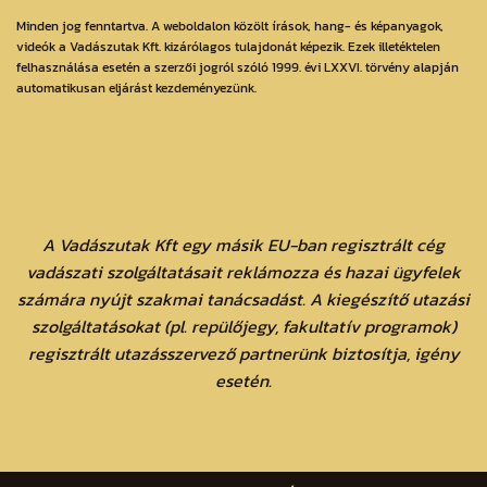
Minden jog fenntartva. A weboldalon közölt írások, hang- és képanyagok,
videók a Vadászutak Kft. kizárólagos tulajdonát képezik. Ezek illetéktelen
felhasználása esetén a szerzői jogról szóló 1999. évi LXXVI. törvény alapján
automatikusan eljárást kezdeményezünk.
A Vadászutak Kft egy másik EU-ban regisztrált cég
vadászati szolgáltatásait reklámozza és hazai ügyfelek
számára nyújt szakmai tanácsadást. A kiegészítő utazási
szolgáltatásokat (pl. repülőjegy, fakultatív programok)
regisztrált utazásszervező partnerünk biztosítja, igény
esetén.