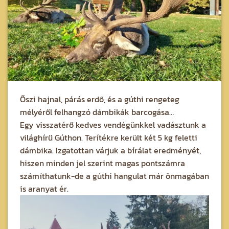
Őszi hajnal, párás erdő, és a gúthi rengeteg
mélyéről felhangzó dámbikák barcogása…
Egy visszatérő kedves vendégünkkel vadásztunk a
világhírű Gúthon. Terítékre került két 5 kg feletti
dámbika. Izgatottan várjuk a bírálat eredményét,
hiszen minden jel szerint magas pontszámra
számíthatunk-de a gúthi hangulat már önmagában
is aranyat ér.