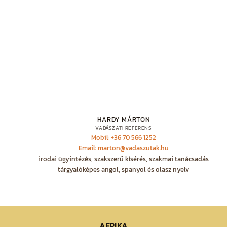
HARDY MÁRTON
VADÁSZATI REFERENS
Mobil: +36 70 566 1252
Email: marton@vadaszutak.hu
irodai ügyintézés, szakszerű kísérés, szakmai tanácsadás
tárgyalóképes angol, spanyol és olasz nyelv
AFRIKA