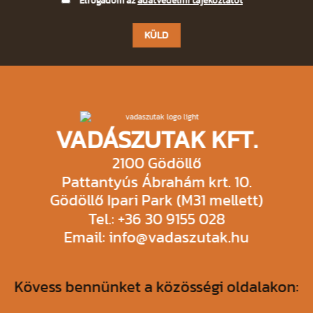
Elfogadom az
adatvédelmi tájékoztatót
leave
this
field
empty.
VADÁSZUTAK KFT.
2100 Gödöllő
Pattantyús Ábrahám krt. 10.
Gödöllő Ipari Park (M31 mellett)
Tel.: +36 30 9155 028
Email: info@vadaszutak.hu
Kövess bennünket a közösségi oldalakon: