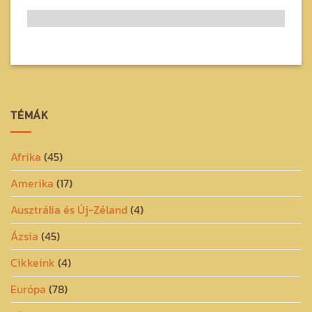
TÉMÁK
Afrika
(45)
Amerika
(17)
Ausztrália és Új-Zéland
(4)
Ázsia
(45)
Cikkeink
(4)
Európa
(78)