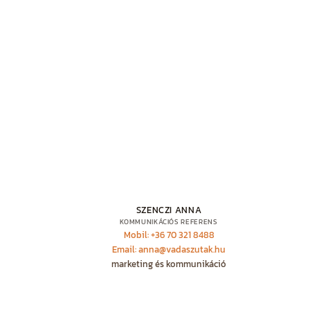
SZENCZI ANNA
KOMMUNIKÁCIÓS REFERENS
Mobil: +36 70 321 8488
Email: anna@vadaszutak.hu
marketing és kommunikáció