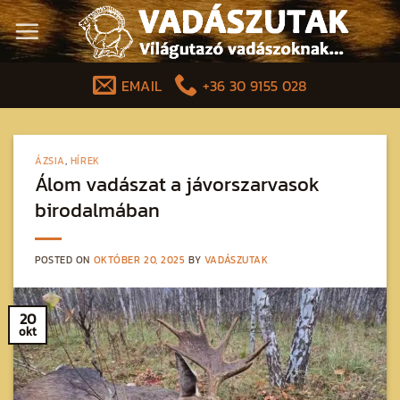
Skip
to
content
EMAIL
+36 30 9155 028
ÁZSIA
,
HÍREK
Álom vadászat a jávorszarvasok
birodalmában
POSTED ON
OKTÓBER 20, 2025
BY
VADÁSZUTAK
20
okt