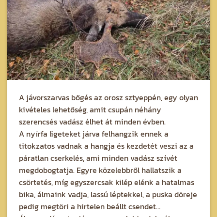
A jávorszarvas bőgés az orosz sztyeppén, egy olyan
kivételes lehetőség, amit csupán néhány
szerencsés vadász élhet át minden évben.
A nyírfa ligeteket járva felhangzik ennek a
titokzatos vadnak a hangja és kezdetét veszi az a
páratlan cserkelés, ami minden vadász szívét
megdobogtatja. Egyre közelebbről hallatszik a
csörtetés, míg egyszercsak kilép elénk a hatalmas
bika, álmaink vadja, lassú léptekkel, a puska döreje
pedig megtöri a hirtelen beállt csendet…