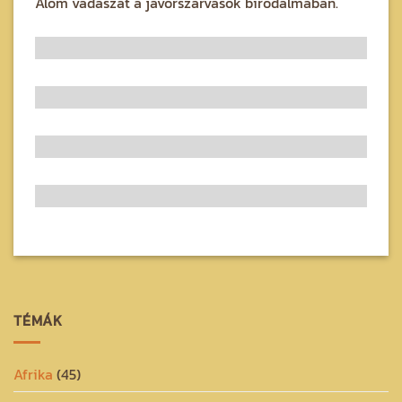
Álom vadászat a jávorszarvasok birodalmában.
TÉMÁK
Afrika
(45)