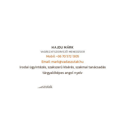
HAJDU MÁRK
VADÁSZATSZERVEZŐ MENEDZSER
Mobil: +36 70 572 1305
Email: mark@vadaszutak.hu
irodai ügyintézés, szakszerű kísérés, szakmai tanácsadás
tárgyalóképes angol nyelv