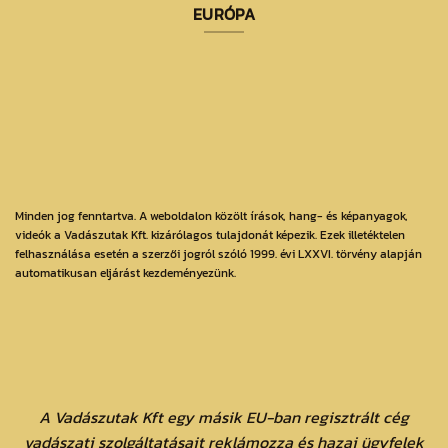
EURÓPA
Minden jog fenntartva. A weboldalon közölt írások, hang- és képanyagok,
videók a Vadászutak Kft. kizárólagos tulajdonát képezik. Ezek illetéktelen
felhasználása esetén a szerzői jogról szóló 1999. évi LXXVI. törvény alapján
automatikusan eljárást kezdeményezünk.
A Vadászutak Kft egy másik EU-ban regisztrált cég
vadászati szolgáltatásait reklámozza és hazai ügyfelek