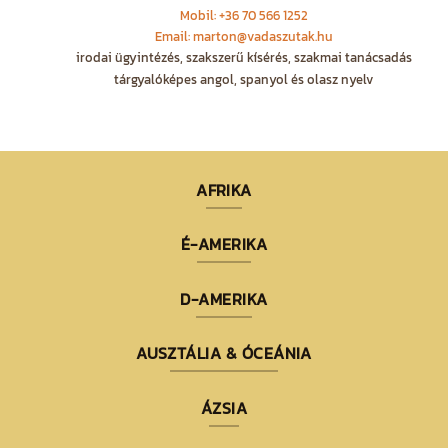
Mobil: +36 70 566 1252
Email: marton@vadaszutak.hu
irodai ügyintézés, szakszerű kísérés, szakmai tanácsadás
tárgyalóképes angol, spanyol és olasz nyelv
AFRIKA
É-AMERIKA
D-AMERIKA
AUSZTÁLIA & ÓCEÁNIA
ÁZSIA