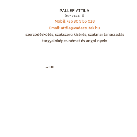
PALLER ATTILA
ÜGYVEZETŐ
Mobil: +36 30 9155 028
Email: attila@vadaszutak.hu
szerződéskötés, szakszerű kísérés, szakmai tanácsadás
tárgyalóképes német és angol nyelv