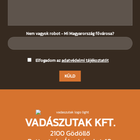
Nem vagyok robot - Mi Magyarország fővárosa?
Please
Elfogadom az
adatvédelmi tájékoztatót
leave
this
field
empty.
VADÁSZUTAK KFT.
2100 Gödöllő