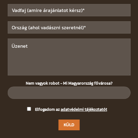
Nem vagyok robot - Mi Magyarország fővárosa?
Please
Elfogadom az
adatvédelmi tájékoztatót
leave
this
field
empty.