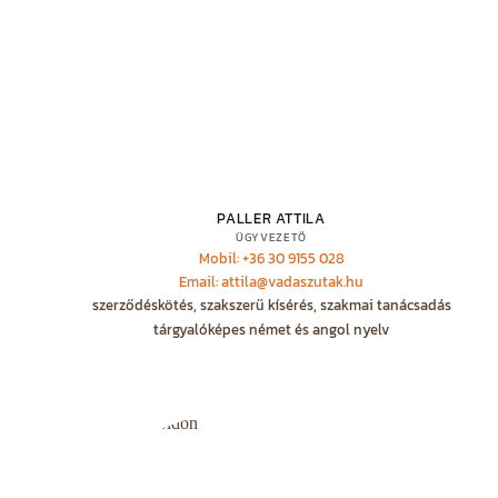
PALLER ATTILA
ÜGYVEZETŐ
Mobil: +36 30 9155 028
Email: attila@vadaszutak.hu
szerződéskötés, szakszerű kísérés, szakmai tanácsadás
tárgyalóképes német és angol nyelv