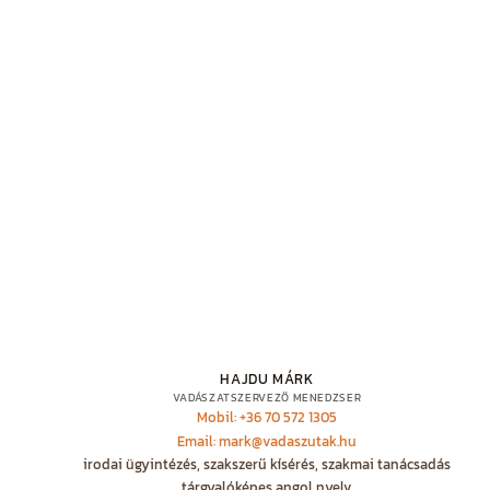
HAJDU MÁRK
VADÁSZATSZERVEZŐ MENEDZSER
Mobil: +36 70 572 1305
Email: mark@vadaszutak.hu
irodai ügyintézés, szakszerű kísérés, szakmai tanácsadás
tárgyalóképes angol nyelv