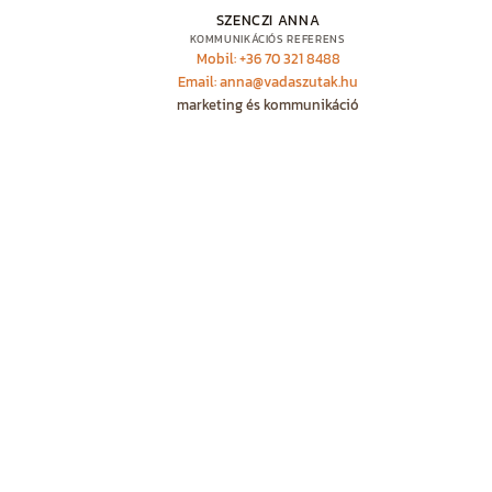
SZENCZI ANNA
KOMMUNIKÁCIÓS REFERENS
Mobil: +36 70 321 8488
Email: anna@vadaszutak.hu
marketing és kommunikáció