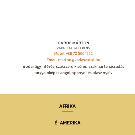
HARDY MÁRTON
VADÁSZATI REFERENS
Mobil: +36 70 566 1252
Email: marton@vadaszutak.hu
irodai ügyintézés, szakszerű kísérés, szakmai tanácsadás
tárgyalóképes angol, spanyol és olasz nyelv
AFRIKA
É-AMERIKA