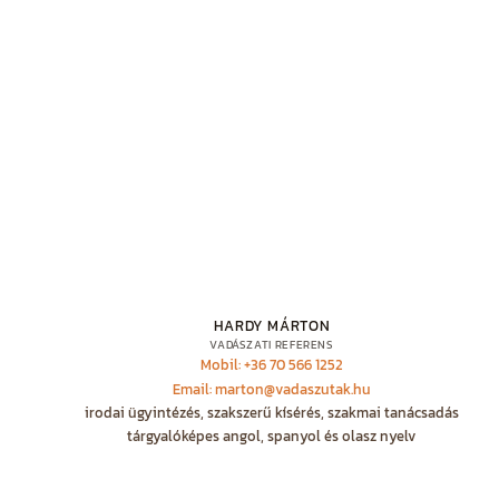
HARDY MÁRTON
VADÁSZATI REFERENS
Mobil: +36 70 566 1252
Email: marton@vadaszutak.hu
irodai ügyintézés, szakszerű kísérés, szakmai tanácsadás
tárgyalóképes angol, spanyol és olasz nyelv