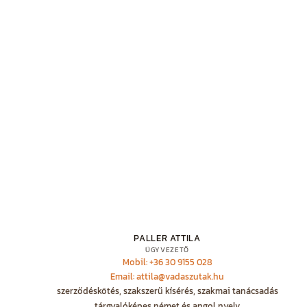
PALLER ATTILA
ÜGYVEZETŐ
Mobil: +36 30 9155 028
Email: attila@vadaszutak.hu
szerződéskötés, szakszerű kísérés, szakmai tanácsadás
tárgyalóképes német és angol nyelv