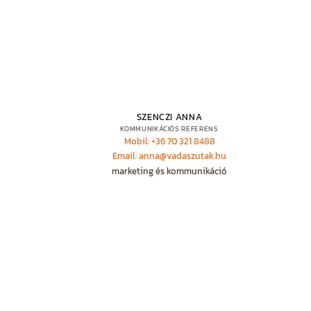
SZENCZI ANNA
KOMMUNIKÁCIÓS REFERENS
Mobil: +36 70 321 8488
Email: anna@vadaszutak.hu
marketing és kommunikáció