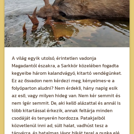
A világ egyik utolsó, érintetlen vadonja
Magadantól északra, a Sarkkör közelében fogadta
kegyeibe három kalandvágyó, kitartó vendégünket.
Ez az ősvadon nem kérdezi meg, kényelmes-e a
folyóparton aludni? Nem érdekli, hány napig esik
az eső, vagy milyen hideg van. Nem kér semmit és
nem ígér semmit. De, aki kellő alázattal és annál is
több kitartással érkezik, annak feltárja minden
csodáját és tenyerén hordozza. Patakjaiból
közvetlenül inni ad, sült halat, vadhúst tesz a
tányérra, és hatalmas jávor bikát terel a puska elé.