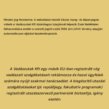
Minden jog fenntartva. A weboldalon közölt írások, hang- és képanyagok,
videók a Vadászutak Kft. kizárólagos tulajdonát képezik. Ezek illetéktelen
felhasználása esetén a szerzői jogról szóló 1999. évi LXXVI. törvény alapján
automatikusan eljárást kezdeményezünk.
A Vadászutak Kft egy másik EU-ban regisztrált cég
vadászati szolgáltatásait reklámozza és hazai ügyfelek
számára nyújt szakmai tanácsadást. A kiegészítő utazási
szolgáltatásokat (pl. repülőjegy, fakultatív programok)
regisztrált utazásszervező partnerünk biztosítja, igény
esetén.