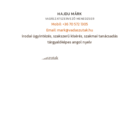
HAJDU MÁRK
VADÁSZATSZERVEZŐ MENEDZSER
Mobil: +36 70 572 1305
Email: mark@vadaszutak.hu
irodai ügyintézés, szakszerű kísérés, szakmai tanácsadás
tárgyalóképes angol nyelv