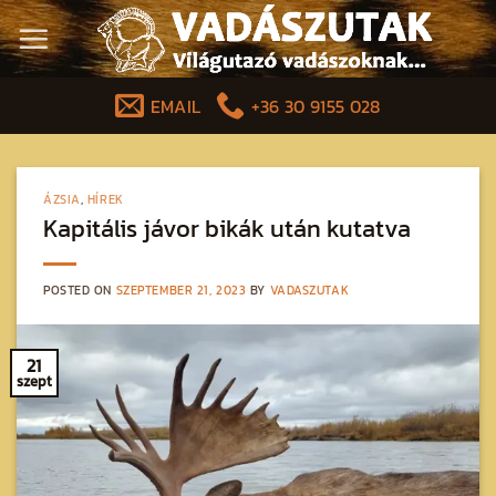
Skip
to
content
EMAIL
+36 30 9155 028
ÁZSIA
,
HÍREK
Kapitális jávor bikák után kutatva
POSTED ON
SZEPTEMBER 21, 2023
BY
VADASZUTAK
21
szept