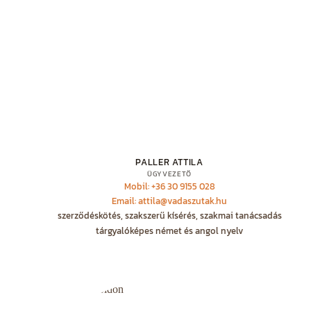
PALLER ATTILA
ÜGYVEZETŐ
Mobil: +36 30 9155 028
Email: attila@vadaszutak.hu
szerződéskötés, szakszerű kísérés, szakmai tanácsadás
tárgyalóképes német és angol nyelv