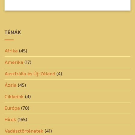
TÉMÁK
Afrika
(45)
Amerika
(17)
Ausztrália és Új-Zéland
(4)
Ázsia
(45)
Cikkeink
(4)
Európa
(78)
Hírek
(165)
Vadásztörténetek
(41)