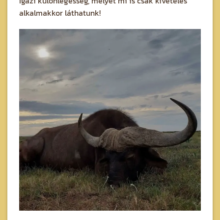
Igazi különlegesség, melyet mi is csak kivételes
alkalmakkor láthatunk!