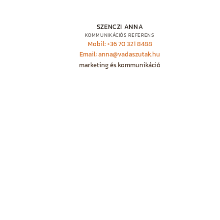
SZENCZI ANNA
KOMMUNIKÁCIÓS REFERENS
Mobil: +36 70 321 8488
Email: anna@vadaszutak.hu
marketing és kommunikáció