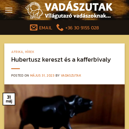
Skip
to
content
EMAIL
+36 30 9155 028
AFRIKA
,
HÍREK
Hubertusz kereszt és a kafferbivaly
POSTED ON
MÁJUS 31, 2023
BY
VADASZUTAK
31
máj