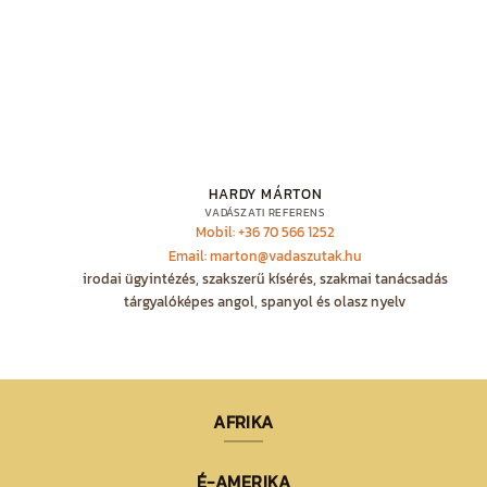
HARDY MÁRTON
VADÁSZATI REFERENS
Mobil: +36 70 566 1252
Email: marton@vadaszutak.hu
irodai ügyintézés, szakszerű kísérés, szakmai tanácsadás
tárgyalóképes angol, spanyol és olasz nyelv
AFRIKA
É-AMERIKA