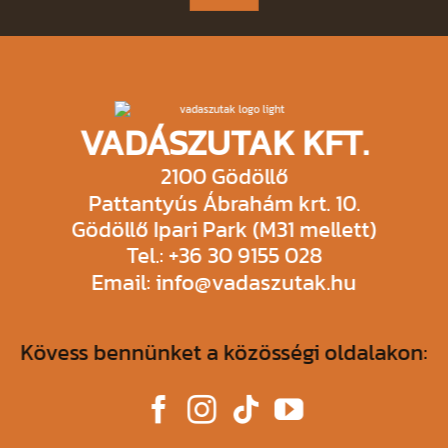
field
empty.
VADÁSZUTAK KFT.
2100 Gödöllő
Pattantyús Ábrahám krt. 10.
Gödöllő Ipari Park (M31 mellett)
Tel.: +36 30 9155 028
Email: info@vadaszutak.hu
Kövess bennünket a közösségi oldalakon: