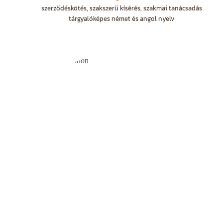
szerződéskötés, szakszerű kísérés, szakmai tanácsadás
tárgyalóképes német és angol nyelv