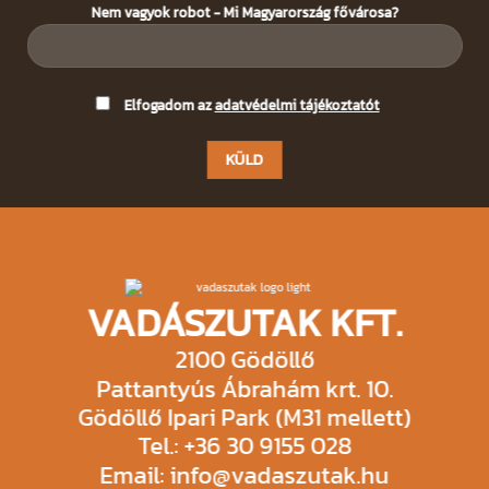
Nem vagyok robot - Mi Magyarország fővárosa?
Please
Elfogadom az
adatvédelmi tájékoztatót
leave
this
field
empty.
VADÁSZUTAK KFT.
2100 Gödöllő
Pattantyús Ábrahám krt. 10.
Gödöllő Ipari Park (M31 mellett)
Tel.: +36 30 9155 028
Email: info@vadaszutak.hu