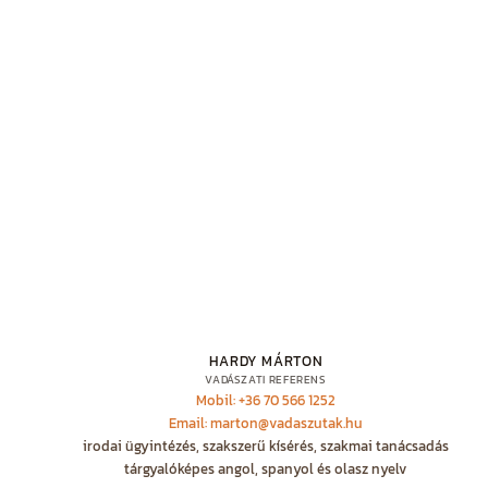
HARDY MÁRTON
VADÁSZATI REFERENS
Mobil: +36 70 566 1252
Email: marton@vadaszutak.hu
irodai ügyintézés, szakszerű kísérés, szakmai tanácsadás
tárgyalóképes angol, spanyol és olasz nyelv