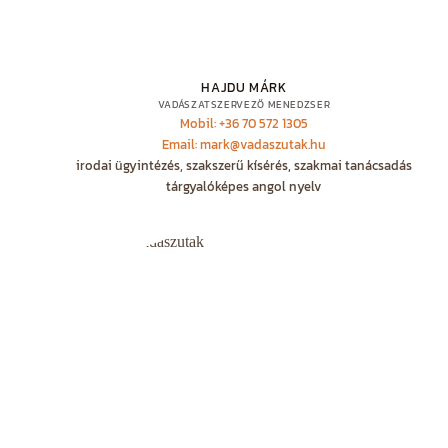
HAJDU MÁRK
VADÁSZATSZERVEZŐ MENEDZSER
Mobil: +36 70 572 1305
Email: mark@vadaszutak.hu
irodai ügyintézés, szakszerű kísérés, szakmai tanácsadás
tárgyalóképes angol nyelv