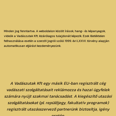
Minden jog fenntartva. A weboldalon közölt írások, hang- és képanyagok,
videók a Vadászutak Kft. kizárólagos tulajdonát képezik. Ezek illetéktelen
felhasználása esetén a szerzői jogról szóló 1999. évi LXXVI. törvény alapján
automatikusan eljárást kezdeményezünk.
A Vadászutak Kft egy másik EU-ban regisztrált cég
vadászati szolgáltatásait reklámozza és hazai ügyfelek
számára nyújt szakmai tanácsadást. A kiegészítő utazási
szolgáltatásokat (pl. repülőjegy, fakultatív programok)
regisztrált utazásszervező partnerünk biztosítja, igény
esetén.