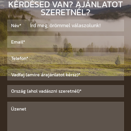
KÉRDÉSED VAN? AJÁNLATOT
SZERETNÉL?
Írd meg, örömmel válaszolunk!