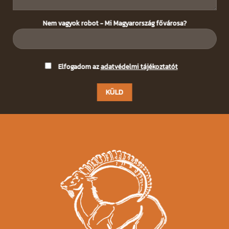
Nem vagyok robot - Mi Magyarország fővárosa?
Please
Elfogadom az
adatvédelmi tájékoztatót
leave
this
field
empty.