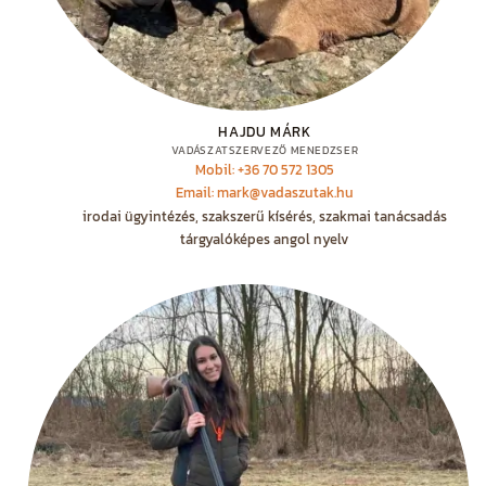
HAJDU MÁRK
VADÁSZATSZERVEZŐ MENEDZSER
Mobil: +36 70 572 1305
Email: mark@vadaszutak.hu
irodai ügyintézés, szakszerű kísérés, szakmai tanácsadás
tárgyalóképes angol nyelv