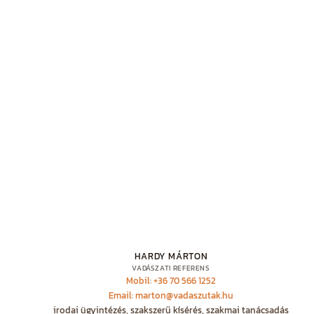
HARDY MÁRTON
VADÁSZATI REFERENS
Mobil: +36 70 566 1252
Email: marton@vadaszutak.hu
irodai ügyintézés, szakszerű kísérés, szakmai tanácsadás