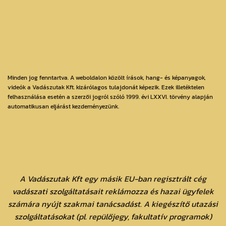
Minden jog fenntartva. A weboldalon közölt írások, hang- és képanyagok,
videók a Vadászutak Kft. kizárólagos tulajdonát képezik. Ezek illetéktelen
felhasználása esetén a szerzői jogról szóló 1999. évi LXXVI. törvény alapján
automatikusan eljárást kezdeményezünk.
A Vadászutak Kft egy másik EU-ban regisztrált cég
vadászati szolgáltatásait reklámozza és hazai ügyfelek
számára nyújt szakmai tanácsadást. A kiegészítő utazási
szolgáltatásokat (pl. repülőjegy, fakultatív programok)