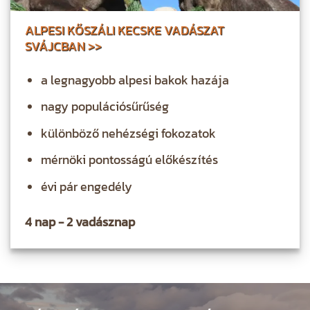
ALPESI KŐSZÁLI KECSKE VADÁSZAT
SVÁJCBAN >>
a legnagyobb alpesi bakok hazája
nagy populációsűrűség
különböző nehézségi fokozatok
mérnöki pontosságú előkészítés
évi pár engedély
4 nap - 2 vadásznap