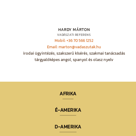
HARDY MÁRTON
VADÁSZATI REFERENS
Mobil: +36 70 566 1252
Email: marton@vadaszutak.hu
irodai ügyintézés, szakszerű kísérés, szakmai tanácsadás
tárgyalóképes angol, spanyol és olasz nyelv
AFRIKA
É-AMERIKA
D-AMERIKA