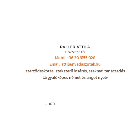
PALLER ATTILA
ÜGYVEZETŐ
Mobil: +36 30 9155 028
Email: attila@vadaszutak.hu
szerződéskötés, szakszerű kísérés, szakmai tanácsadás
tárgyalóképes német és angol nyelv