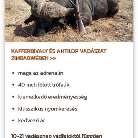
KAFFERBIVALY ÉS ANTILOP VADÁSZAT
ZIMBABWÉBEN >>
maga az adrenalin
40 inch fölött trófeák
kiemelkedő eredményesség
klasszikus nyomkeresés
kedvező ár
10-21 vadásznap vadfajoktól függően