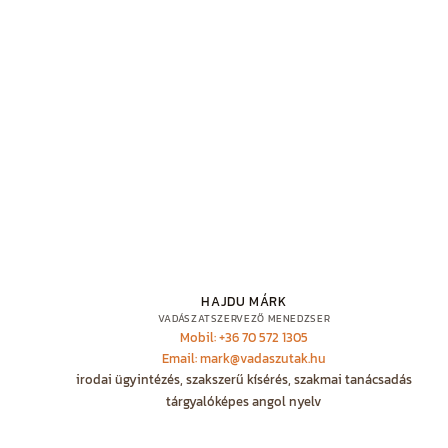
HAJDU MÁRK
VADÁSZATSZERVEZŐ MENEDZSER
Mobil: +36 70 572 1305
Email: mark@vadaszutak.hu
irodai ügyintézés, szakszerű kísérés, szakmai tanácsadás
tárgyalóképes angol nyelv