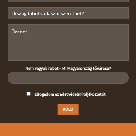
Nem vagyok robot - Mi Magyarország fővárosa?
Please
Elfogadom az
adatvédelmi tájékoztatót
leave
this
field
empty.