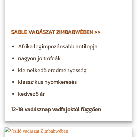
SABLE VADÁSZAT ZIMBABWÉBEN >>
Afrika legimpozánsabb antilopja
nagyon jó trófeák
kiemelkedő eredményesség
klasszikus nyomkeresés
kedvező ár
12-18 vadásznap vadfajoktól függően