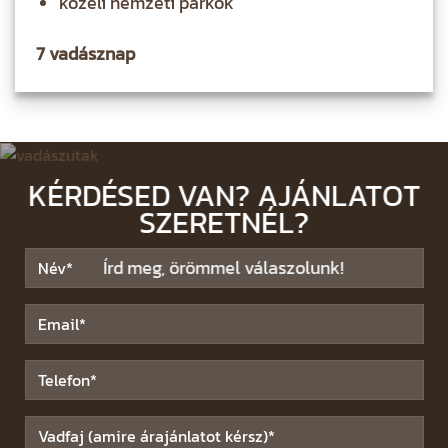
közeli nemzeti parkok
7 vadásznap
KÉRDÉSED VAN? AJÁNLATOT
SZERETNÉL?
Írd meg, örömmel válaszolunk!