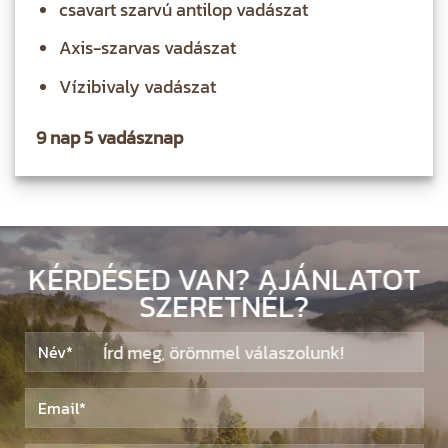
csavart szarvú antilop vadászat
Axis-szarvas vadászat
Vízibivaly vadászat
9 nap 5 vadásznap
KÉRDÉSED VAN? AJÁNLATOT
SZERETNÉL?
Írd meg, örömmel válaszolunk!