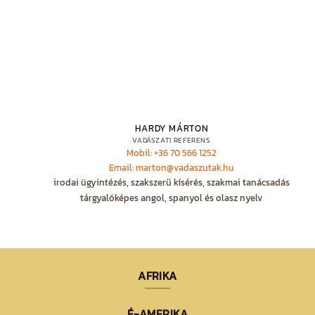
HARDY MÁRTON
VADÁSZATI REFERENS
Mobil: +36 70 566 1252
Email: marton@vadaszutak.hu
irodai ügyintézés, szakszerű kísérés, szakmai tanácsadás
tárgyalóképes angol, spanyol és olasz nyelv
AFRIKA
É-AMERIKA