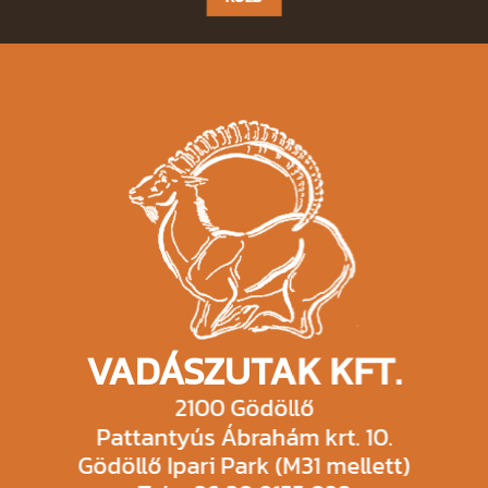
field
empty.
VADÁSZUTAK KFT.
2100 Gödöllő
Pattantyús Ábrahám krt. 10.
Gödöllő Ipari Park (M31 mellett)