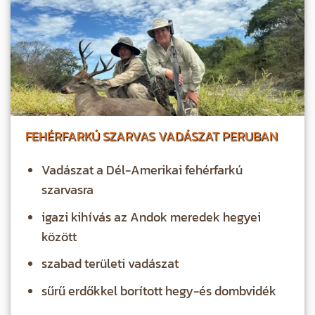
FEHÉRFARKÚ SZARVAS VADÁSZAT PERUBAN
Vadászat a Dél-Amerikai fehérfarkú
szarvasra
igazi kihívás az Andok meredek hegyei
között
szabad területi vadászat
sűrű erdőkkel borított hegy-és dombvidék