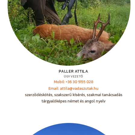
PALLER ATTILA
ÜGYVEZETŐ
Mobil: +36 30 9155 028
Email: attila@vadaszutak.hu
szerződéskötés, szakszerű kísérés, szakmai tanácsadás
tárgyalóképes német és angol nyelv