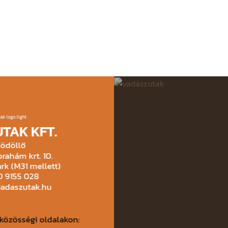
TAK KFT.
ödöllő
rahám krt. 10.
rk (M31 mellett)
30 9155 028
vadaszutak.hu
közösségi oldalakon: