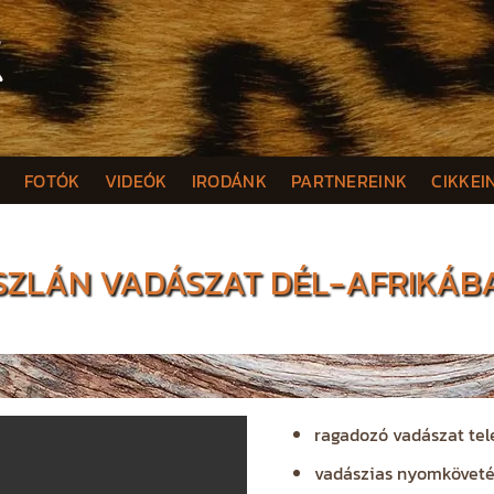
K
FOTÓK
VIDEÓK
IRODÁNK
PARTNEREINK
CIKKEI
ZLÁN VADÁSZAT DÉL-AFRIKÁB
ragadozó vadászat tel
vadászias nyomköveté