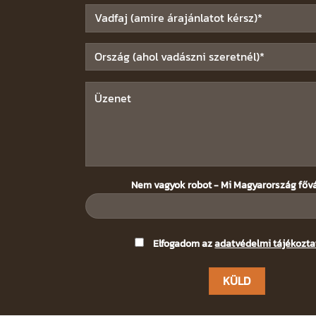
Nem vagyok robot - Mi Magyarország főv
Please
Elfogadom az
adatvédelmi tájékozta
leave
this
field
empty.