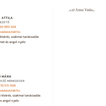
 ATTILA
EZETŐ
 30 9155 028
@vadaszutak.hu
kísérés, szakmai tanácsadás
met és angol nyelv
U MÁRK
VEZŐ MENEDZSER
 70 572 1305
vadaszutak.hu
ű kísérés, szakmai tanácsadás
s angol nyelv