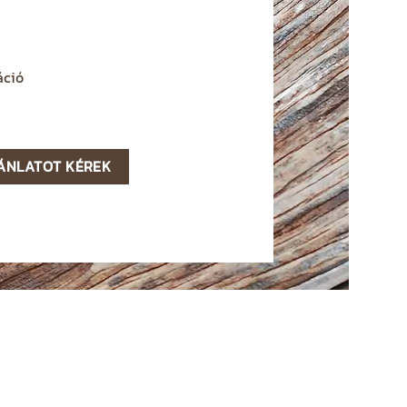
áció
ÁNLATOT KÉREK