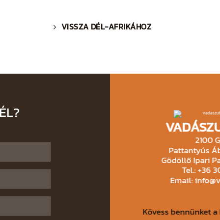
VISSZA DÉL-AFRIKÁHOZ
ÉL?
VADÁSZU
2100 G
Pattantyús Áb
Gödöllő Ipari Pa
Tel.: +36 
Email: info@
Kövess bennünket a 