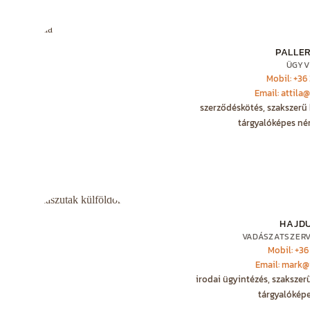
PALLER
ÜGYV
Mobil: +36
Email: attila
szerződéskötés, szakszerű 
tárgyalóképes né
HAJD
VADÁSZATSZER
Mobil: +36
Email: mark@
irodai ügyintézés, szakszer
tárgyalóképe