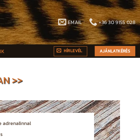
EMAIL
+36 30 9155 028
NK
HÍRLEVÉL
AJÁNLATKÉRÉS
AN >>
e adrenalinnal
s