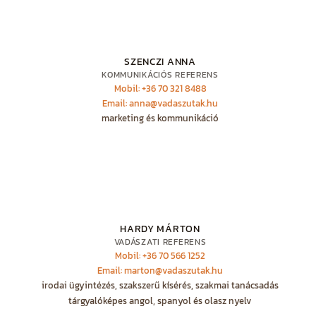
SZENCZI ANNA
KOMMUNIKÁCIÓS REFERENS
Mobil: +36 70 321 8488
Email: anna@vadaszutak.hu
marketing és kommunikáció
HARDY MÁRTON
VADÁSZATI REFERENS
Mobil: +36 70 566 1252
Email: marton@vadaszutak.hu
irodai ügyintézés, szakszerű kísérés, szakmai tanácsadás
tárgyalóképes angol, spanyol és olasz nyelv