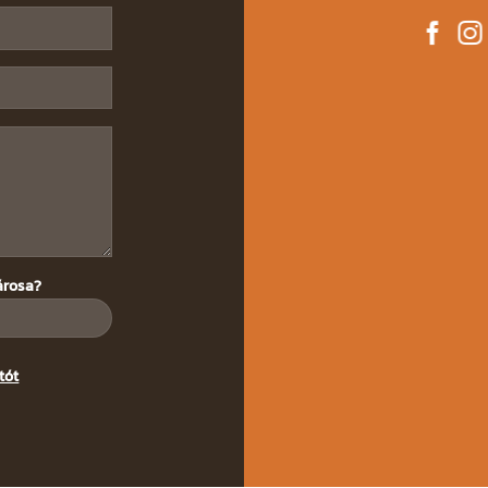
árosa?
tót