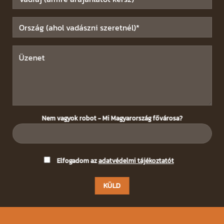
Nem vagyok robot - Mi Magyarország fővárosa?
Please
Elfogadom az
adatvédelmi tájékoztatót
leave
this
field
empty.