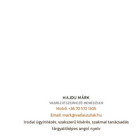
HAJDU MÁRK
VADÁSZATSZERVEZŐ MENEDZSER
Mobil: +36 70 572 1305
Email: mark@vadaszutak.hu
irodai ügyintézés, szakszerű kísérés, szakmai tanácsadás
tárgyalóképes angol nyelv