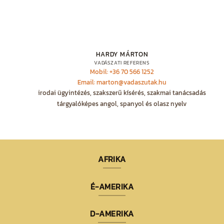
HARDY MÁRTON
VADÁSZATI REFERENS
Mobil: +36 70 566 1252
Email: marton@vadaszutak.hu
irodai ügyintézés, szakszerű kísérés, szakmai tanácsadás
tárgyalóképes angol, spanyol és olasz nyelv
AFRIKA
É-AMERIKA
D-AMERIKA