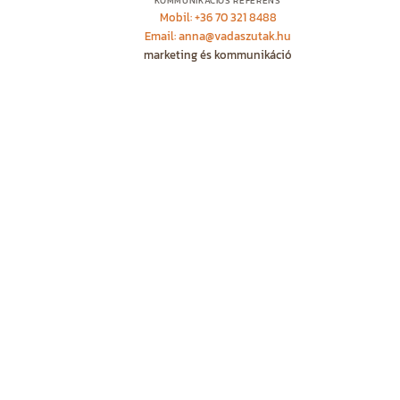
KOMMUNIKÁCIÓS REFERENS
Mobil: +36 70 321 8488
Email: anna@vadaszutak.hu
marketing és kommunikáció