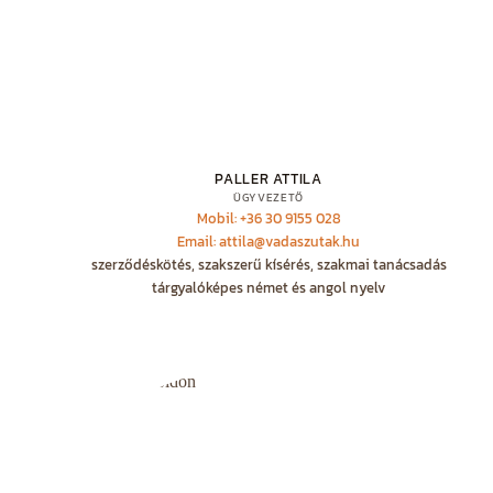
PALLER ATTILA
ÜGYVEZETŐ
Mobil: +36 30 9155 028
Email: attila@vadaszutak.hu
szerződéskötés, szakszerű kísérés, szakmai tanácsadás
tárgyalóképes német és angol nyelv