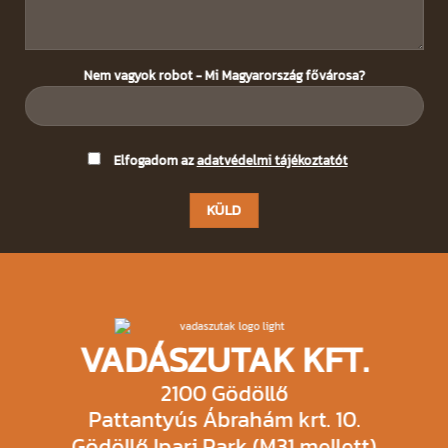
Nem vagyok robot - Mi Magyarország fővárosa?
Please
Elfogadom az
adatvédelmi tájékoztatót
leave
this
field
empty.
VADÁSZUTAK KFT.
2100 Gödöllő
Pattantyús Ábrahám krt. 10.
Gödöllő Ipari Park (M31 mellett)