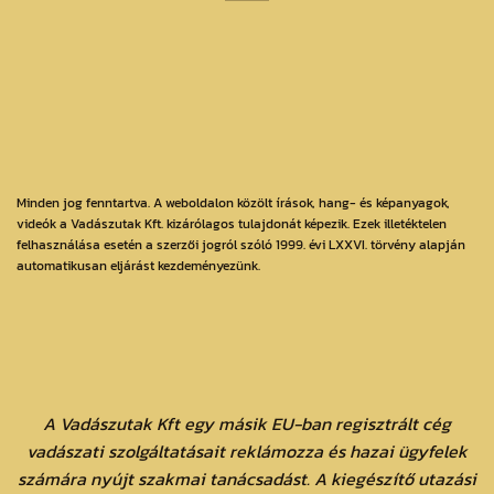
Minden jog fenntartva. A weboldalon közölt írások, hang- és képanyagok,
videók a Vadászutak Kft. kizárólagos tulajdonát képezik. Ezek illetéktelen
felhasználása esetén a szerzői jogról szóló 1999. évi LXXVI. törvény alapján
automatikusan eljárást kezdeményezünk.
A Vadászutak Kft egy másik EU-ban regisztrált cég
vadászati szolgáltatásait reklámozza és hazai ügyfelek
számára nyújt szakmai tanácsadást. A kiegészítő utazási