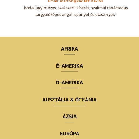
Email: marton@vadaszutak.hu
irodai ügyintézés, szakszerű kísérés, szakmai tanácsadás
tárgyalóképes angol, spanyol és olasz nyelv
AFRIKA
É-AMERIKA
D-AMERIKA
AUSZTÁLIA & ÓCEÁNIA
ÁZSIA
EURÓPA