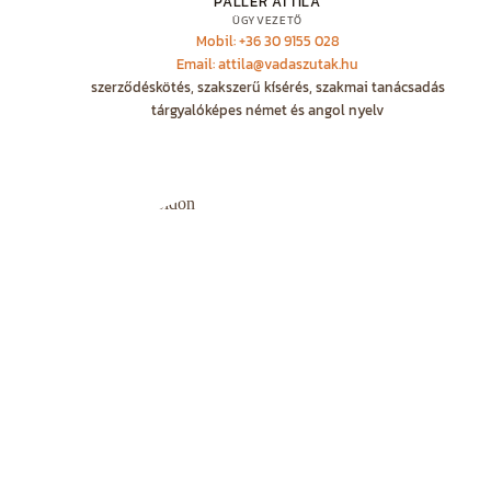
PALLER ATTILA
ÜGYVEZETŐ
Mobil: +36 30 9155 028
Email: attila@vadaszutak.hu
szerződéskötés, szakszerű kísérés, szakmai tanácsadás
tárgyalóképes német és angol nyelv