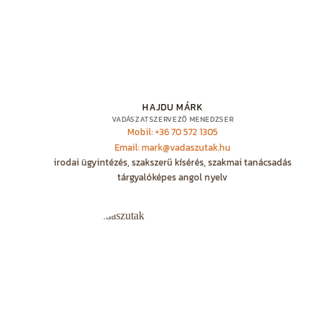
HAJDU MÁRK
VADÁSZATSZERVEZŐ MENEDZSER
Mobil: +36 70 572 1305
Email: mark@vadaszutak.hu
irodai ügyintézés, szakszerű kísérés, szakmai tanácsadás
tárgyalóképes angol nyelv