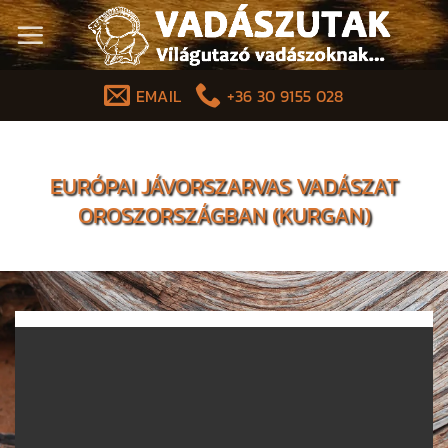
Skip
to
content
EMAIL
+36 30 9155 028
EURÓPAI JÁVORSZARVAS VADÁSZAT
OROSZORSZÁGBAN (KURGAN)