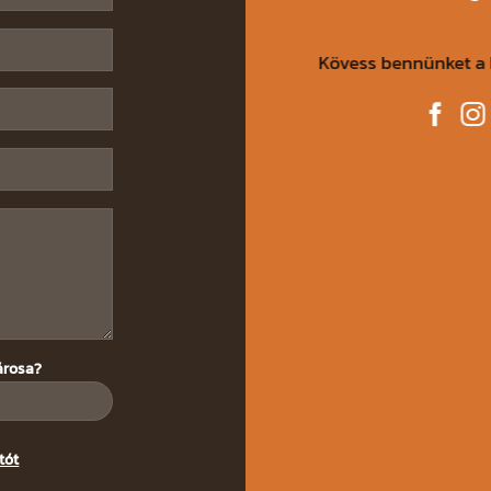
Kövess bennünket a 
árosa?
tót