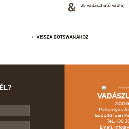
25 vadászható vadfaj
VISSZA BOTSWANÁHOZ
ÉL?
VADÁSZU
2100 G
Pattantyús Áb
Gödöllő Ipari Pa
Tel.: +36 
Email: info@