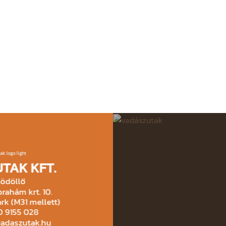
TAK KFT.
ödöllő
rahám krt. 10.
rk (M31 mellett)
30 9155 028
vadaszutak.hu