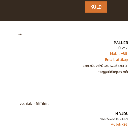
this
field
empty.
PALLER
ÜGYV
Mobil: +36
Email: attila
szerződéskötés, szakszerű 
tárgyalóképes né
HAJD
VADÁSZATSZER
Mobil: +36