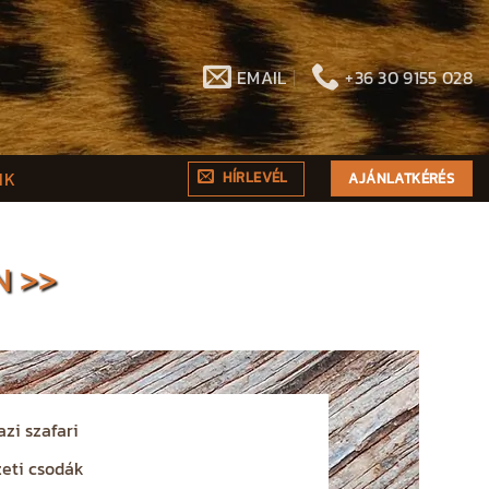
EMAIL
+36 30 9155 028
NK
HÍRLEVÉL
AJÁNLATKÉRÉS
 >>
azi szafari
eti csodák