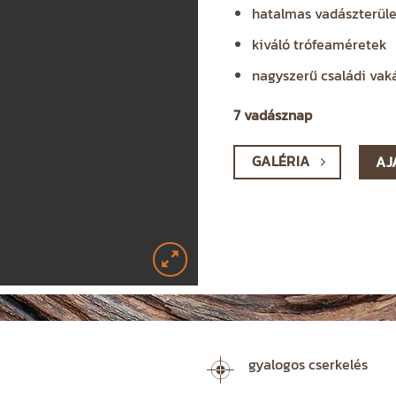
hatalmas vadászterüle
kiváló trófeaméretek
nagyszerű családi vak
7 vadásznap
GALÉRIA
AJ
gyalogos cserkelés