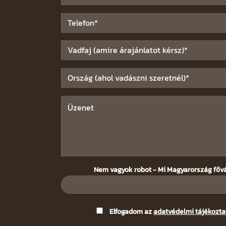
Nem vagyok robot - Mi Magyarország főv
Please
Elfogadom az
adatvédelmi tájékozta
leave