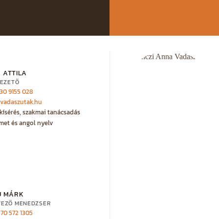
 ATTILA
EZETŐ
 30 9155 028
@vadaszutak.hu
kísérés, szakmai tanácsadás
met és angol nyelv
U MÁRK
VEZŐ MENEDZSER
 70 572 1305