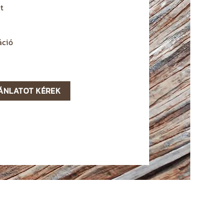
t
áció
ÁNLATOT KÉREK