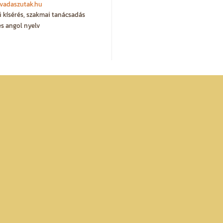
vadaszutak.hu
ű kísérés, szakmai tanácsadás
s angol nyelv