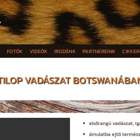
K
FOTÓK
VIDEÓK
IRODÁNK
PARTNEREINK
CIKKEI
TILOP VADÁSZAT BOTSWANÁBAN
elsőrangú vadászat, ig
ámulatba ejtő termész