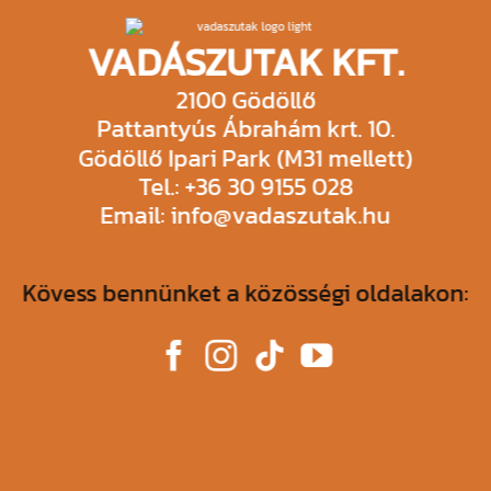
VADÁSZUTAK KFT.
2100 Gödöllő
Pattantyús Ábrahám krt. 10.
Gödöllő Ipari Park (M31 mellett)
Tel.: +36 30 9155 028
Email: info@vadaszutak.hu
Kövess bennünket a közösségi oldalakon: