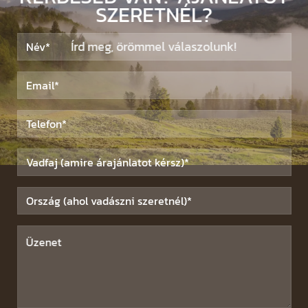
SZERETNÉL?
Írd meg, örömmel válaszolunk!