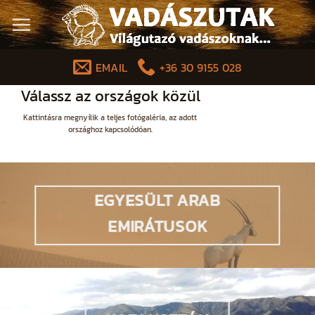
Skip
to
content
EMAIL
+36 30 9155 028
Válassz az országok közül
Kattintásra megnyílik a teljes fotógaléria, az adott
országhoz kapcsolódóan.
EGYESÜLT ARAB
EMIRÁTUSOK