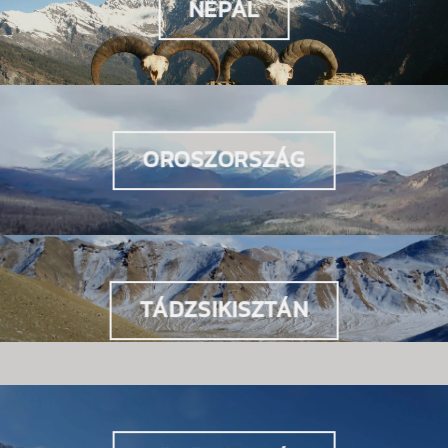
NEPÁL
OROSZORSZÁG
TÁDZSIKISZTÁN