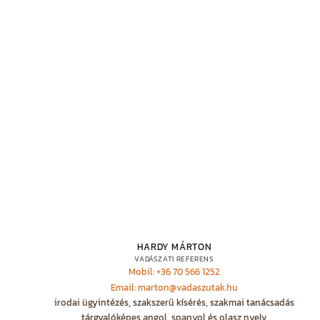
HARDY MÁRTON
VADÁSZATI REFERENS
Mobil: +36 70 566 1252
Email: marton@vadaszutak.hu
irodai ügyintézés, szakszerű kísérés, szakmai tanácsadás
tárgyalóképes angol, spanyol és olasz nyelv