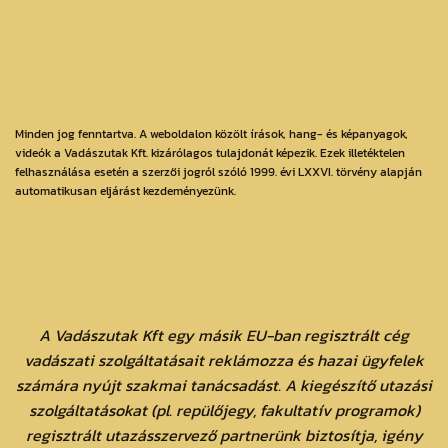
Minden jog fenntartva. A weboldalon közölt írások, hang- és képanyagok,
videók a Vadászutak Kft. kizárólagos tulajdonát képezik. Ezek illetéktelen
felhasználása esetén a szerzői jogról szóló 1999. évi LXXVI. törvény alapján
automatikusan eljárást kezdeményezünk.
A Vadászutak Kft egy másik EU-ban regisztrált cég
vadászati szolgáltatásait reklámozza és hazai ügyfelek
számára nyújt szakmai tanácsadást. A kiegészítő utazási
szolgáltatásokat (pl. repülőjegy, fakultatív programok)
regisztrált utazásszervező partnerünk biztosítja, igény