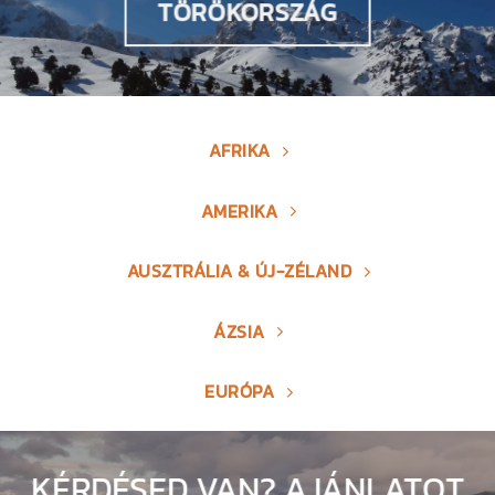
TÖRÖKORSZÁG
AFRIKA
AMERIKA
AUSZTRÁLIA & ÚJ-ZÉLAND
ÁZSIA
EURÓPA
KÉRDÉSED VAN? AJÁNLATOT