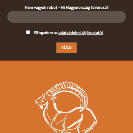
Nem vagyok robot - Mi Magyarország fővárosa?
Please
Elfogadom az
adatvédelmi tájékoztatót
leave
this
field
empty.