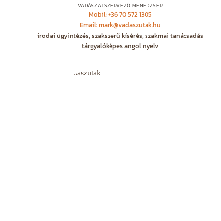
VADÁSZATSZERVEZŐ MENEDZSER
Mobil: +36 70 572 1305
Email: mark@vadaszutak.hu
irodai ügyintézés, szakszerű kísérés, szakmai tanácsadás
tárgyalóképes angol nyelv