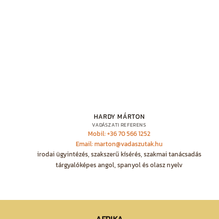
HARDY MÁRTON
VADÁSZATI REFERENS
Mobil: +36 70 566 1252
Email: marton@vadaszutak.hu
irodai ügyintézés, szakszerű kísérés, szakmai tanácsadás
tárgyalóképes angol, spanyol és olasz nyelv