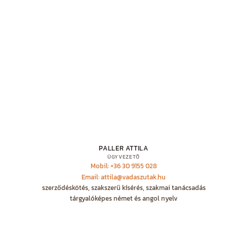
PALLER ATTILA
ÜGYVEZETŐ
Mobil: +36 30 9155 028
Email: attila@vadaszutak.hu
szerződéskötés, szakszerű kísérés, szakmai tanácsadás
tárgyalóképes német és angol nyelv