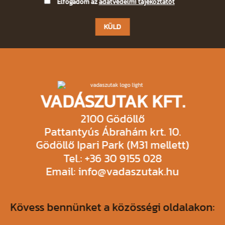
Please
Elfogadom az
adatvédelmi tájékoztatót
leave
this
field
empty.
VADÁSZUTAK KFT.
2100 Gödöllő
Pattantyús Ábrahám krt. 10.
Gödöllő Ipari Park (M31 mellett)
Tel.: +36 30 9155 028
Email: info@vadaszutak.hu
Kövess bennünket a közösségi oldalakon: