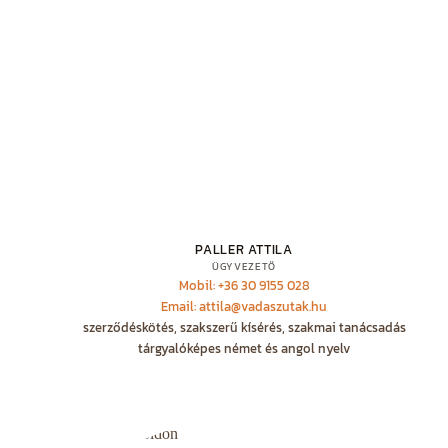
PALLER ATTILA
ÜGYVEZETŐ
Mobil: +36 30 9155 028
Email: attila@vadaszutak.hu
szerződéskötés, szakszerű kísérés, szakmai tanácsadás
tárgyalóképes német és angol nyelv