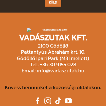
field
empty.
VADÁSZUTAK KFT.
2100 Gödöllő
Pattantyús Ábrahám krt. 10.
Gödöllő Ipari Park (M31 mellett)
Tel.: +36 30 9155 028
Email: info@vadaszutak.hu
Kövess bennünket a közösségi oldalakon: