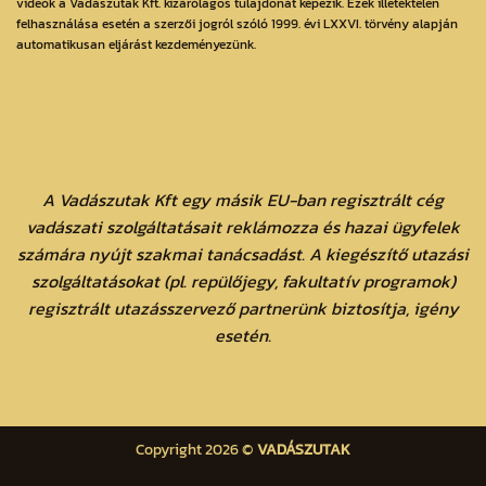
videók a Vadászutak Kft. kizárólagos tulajdonát képezik. Ezek illetéktelen
felhasználása esetén a szerzői jogról szóló 1999. évi LXXVI. törvény alapján
automatikusan eljárást kezdeményezünk.
A Vadászutak Kft egy másik EU-ban regisztrált cég
vadászati szolgáltatásait reklámozza és hazai ügyfelek
számára nyújt szakmai tanácsadást. A kiegészítő utazási
szolgáltatásokat (pl. repülőjegy, fakultatív programok)
regisztrált utazásszervező partnerünk biztosítja, igény
esetén.
Copyright 2026 ©
VADÁSZUTAK