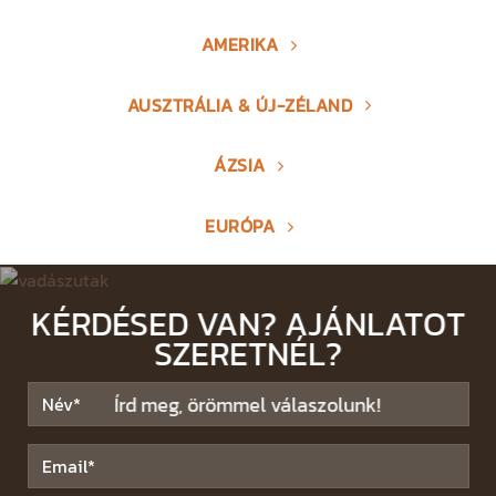
AMERIKA
AUSZTRÁLIA & ÚJ-ZÉLAND
ÁZSIA
EURÓPA
KÉRDÉSED VAN? AJÁNLATOT
SZERETNÉL?
Írd meg, örömmel válaszolunk!