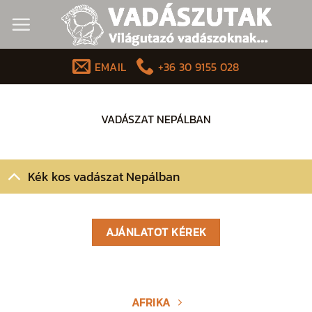
Skip
to
content
EMAIL
+36 30 9155 028
VADÁSZAT NEPÁLBAN
Kék kos vadászat Nepálban
AJÁNLATOT KÉREK
AFRIKA