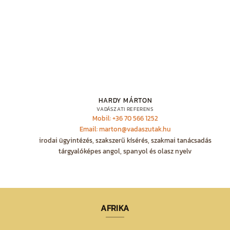
HARDY MÁRTON
VADÁSZATI REFERENS
Mobil: +36 70 566 1252
Email: marton@vadaszutak.hu
irodai ügyintézés, szakszerű kísérés, szakmai tanácsadás
tárgyalóképes angol, spanyol és olasz nyelv
AFRIKA