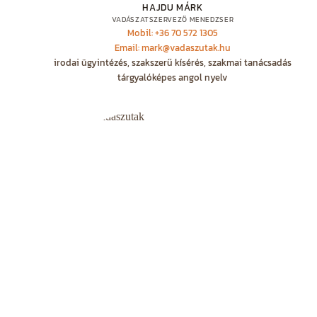
HAJDU MÁRK
VADÁSZATSZERVEZŐ MENEDZSER
Mobil: +36 70 572 1305
Email: mark@vadaszutak.hu
irodai ügyintézés, szakszerű kísérés, szakmai tanácsadás
tárgyalóképes angol nyelv