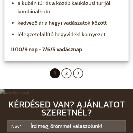
a kubán túr és a közép kaukázusi túr jól
kombinálható
kedvező ár a hegyi vadászatok között
lélegzetelállító hegyvidéki környezet
11/10/9 nap - 7/6/5 vadásznap
1
2
KÉRDÉSED VAN? AJÁNLATOT
SZERETNÉL?
Írd meg, örömmel válaszolunk!