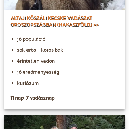
ALTAJI KŐSZÁLI KECSKE VADÁSZAT
OROSZORSZÁGBAN (HAKASZFÖLD) >>
jó populáció
sok erős – koros bak
érintetlen vadon
jó eredményesség
kuriózum
11 nap-7 vadásznap