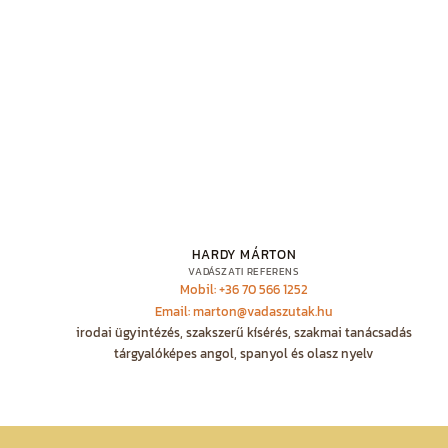
HARDY MÁRTON
VADÁSZATI REFERENS
Mobil: +36 70 566 1252
Email: marton@vadaszutak.hu
irodai ügyintézés, szakszerű kísérés, szakmai tanácsadás
tárgyalóképes angol, spanyol és olasz nyelv