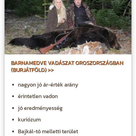
BARNAMEDVE VADÁSZAT OROSZORSZÁGBAN
(BURJÁTFÖLD) >>
nagyon jó ár-érték arány
érintetlen vadon
jó eredményesség
kuriózum
Bajkál-tó melletti terület