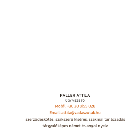
PALLER ATTILA
ÜGYVEZETŐ
Mobil: +36 30 9155 028
Email: attila@vadaszutak.hu
szerződéskötés, szakszerű kísérés, szakmai tanácsadás
tárgyalóképes német és angol nyelv