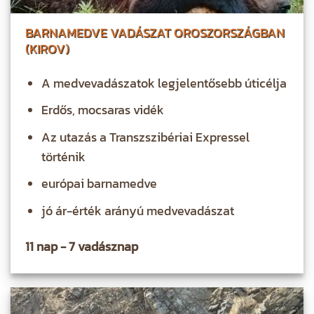
BARNAMEDVE VADÁSZAT OROSZORSZÁGBAN
(KIROV)
A medvevadászatok legjelentősebb úticélja
Erdős, mocsaras vidék
Az utazás a Transzszibériai Expressel
történik
európai barnamedve
jó ár-érték arányú medvevadászat
11 nap - 7 vadásznap