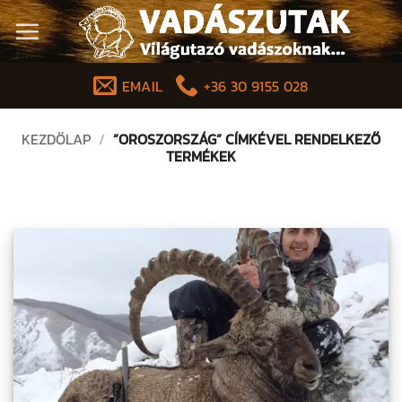
Skip
to
content
EMAIL
+36 30 9155 028
KEZDŐLAP
/
“OROSZORSZÁG” CÍMKÉVEL RENDELKEZŐ
TERMÉKEK