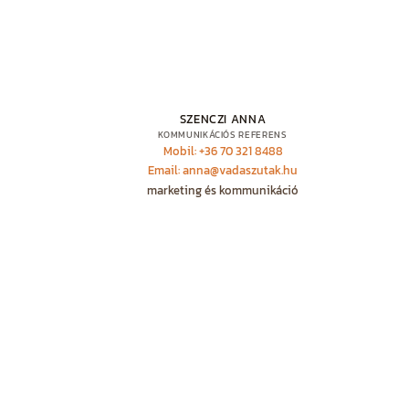
SZENCZI ANNA
KOMMUNIKÁCIÓS REFERENS
Mobil: +36 70 321 8488
Email: anna@vadaszutak.hu
marketing és kommunikáció