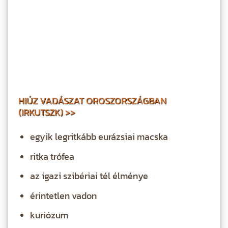
HIÚZ VADÁSZAT OROSZORSZÁGBAN
(IRKUTSZK) >>
egyik legritkább eurázsiai macska
ritka trófea
az igazi szibériai tél élménye
érintetlen vadon
kuriózum