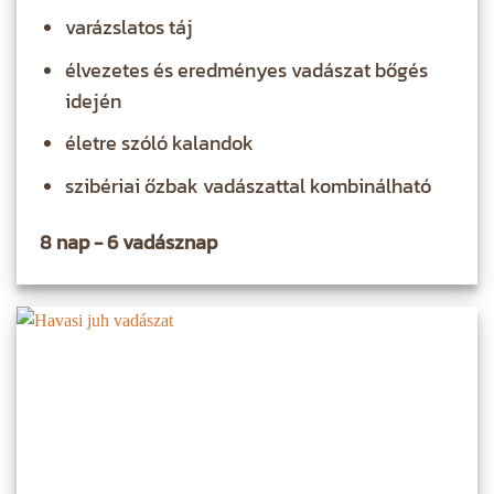
varázslatos táj
élvezetes és eredményes vadászat bőgés
idején
életre szóló kalandok
szibériai őzbak vadászattal kombinálható
8 nap - 6 vadásznap