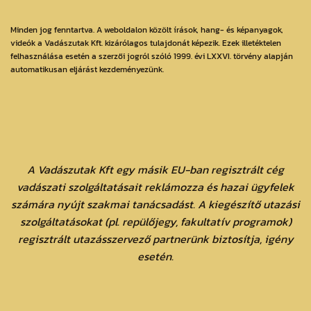
Minden jog fenntartva. A weboldalon közölt írások, hang- és képanyagok,
videók a Vadászutak Kft. kizárólagos tulajdonát képezik. Ezek illetéktelen
felhasználása esetén a szerzői jogról szóló 1999. évi LXXVI. törvény alapján
automatikusan eljárást kezdeményezünk.
A Vadászutak Kft egy másik EU-ban regisztrált cég
vadászati szolgáltatásait reklámozza és hazai ügyfelek
számára nyújt szakmai tanácsadást. A kiegészítő utazási
szolgáltatásokat (pl. repülőjegy, fakultatív programok)
regisztrált utazásszervező partnerünk biztosítja, igény
esetén.