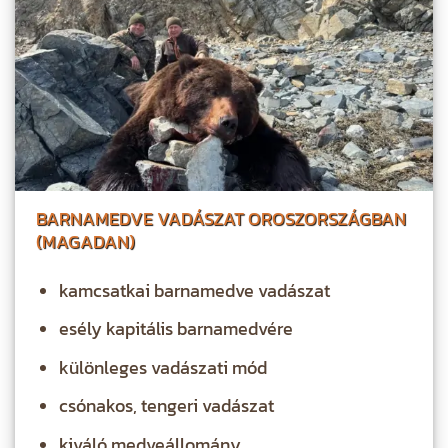
BARNAMEDVE VADÁSZAT OROSZORSZÁGBAN
(MAGADAN)
kamcsatkai barnamedve vadászat
esély kapitális barnamedvére
különleges vadászati mód
csónakos, tengeri vadászat
kiváló medveállomány