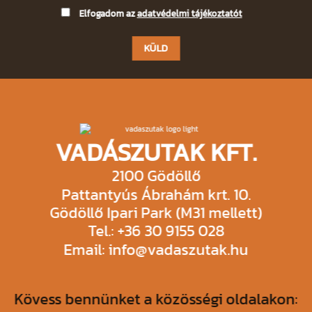
Please
Elfogadom az
adatvédelmi tájékoztatót
leave
this
field
empty.
VADÁSZUTAK KFT.
2100 Gödöllő
Pattantyús Ábrahám krt. 10.
Gödöllő Ipari Park (M31 mellett)
Tel.: +36 30 9155 028
Email: info@vadaszutak.hu
Kövess bennünket a közösségi oldalakon: