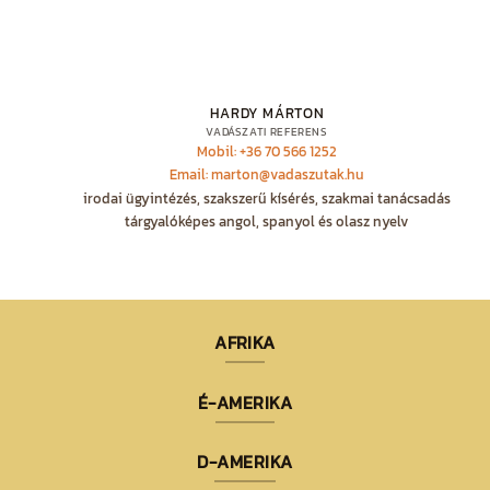
HARDY MÁRTON
VADÁSZATI REFERENS
Mobil: +36 70 566 1252
Email: marton@vadaszutak.hu
irodai ügyintézés, szakszerű kísérés, szakmai tanácsadás
tárgyalóképes angol, spanyol és olasz nyelv
AFRIKA
É-AMERIKA
D-AMERIKA