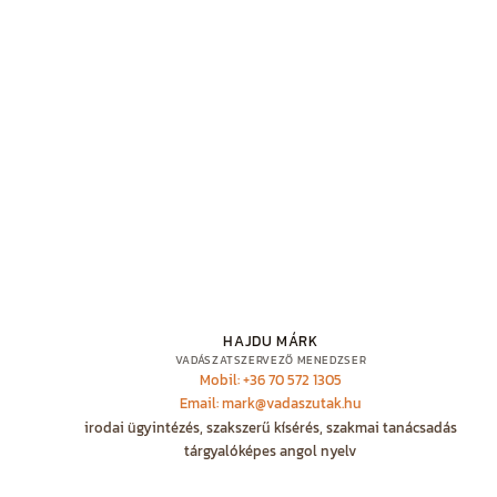
HAJDU MÁRK
VADÁSZATSZERVEZŐ MENEDZSER
Mobil: +36 70 572 1305
Email: mark@vadaszutak.hu
irodai ügyintézés, szakszerű kísérés, szakmai tanácsadás
tárgyalóképes angol nyelv