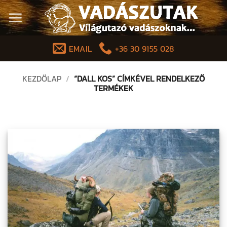
Skip
to
content
EMAIL
+36 30 9155 028
KEZDŐLAP
/
“DALL KOS” CÍMKÉVEL RENDELKEZŐ
TERMÉKEK