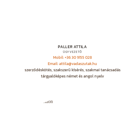
PALLER ATTILA
ÜGYVEZETŐ
Mobil: +36 30 9155 028
Email: attila@vadaszutak.hu
szerződéskötés, szakszerű kísérés, szakmai tanácsadás
tárgyalóképes német és angol nyelv