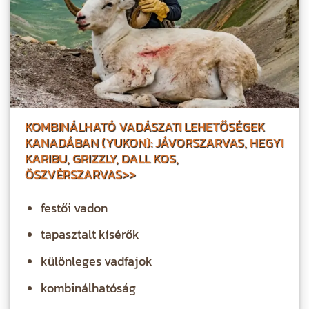
KOMBINÁLHATÓ VADÁSZATI LEHETŐSÉGEK
KANADÁBAN (YUKON): JÁVORSZARVAS, HEGYI
KARIBU, GRIZZLY, DALL KOS,
ÖSZVÉRSZARVAS>>
festői vadon
tapasztalt kísérők
különleges vadfajok
kombinálhatóság