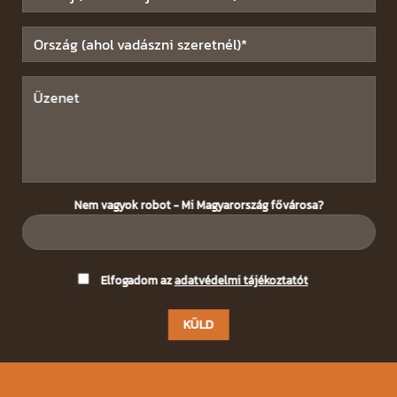
Nem vagyok robot - Mi Magyarország fővárosa?
Please
Elfogadom az
adatvédelmi tájékoztatót
leave
this
field
empty.