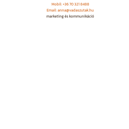
Mobil: +36 70 321 8488
Email: anna@vadaszutak.hu
marketing és kommunikáció