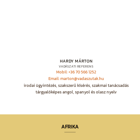
HARDY MÁRTON
VADÁSZATI REFERENS
Mobil: +36 70 566 1252
Email: marton@vadaszutak.hu
irodai ügyintézés, szakszerű kísérés, szakmai tanácsadás
tárgyalóképes angol, spanyol és olasz nyelv
AFRIKA