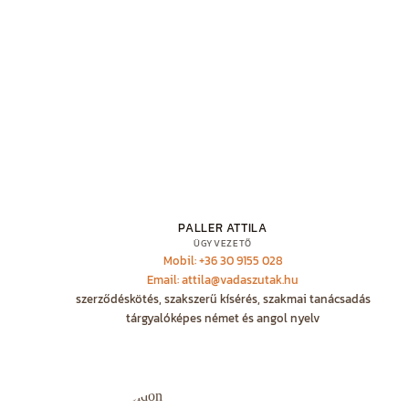
PALLER ATTILA
ÜGYVEZETŐ
Mobil: +36 30 9155 028
Email: attila@vadaszutak.hu
szerződéskötés, szakszerű kísérés, szakmai tanácsadás
tárgyalóképes német és angol nyelv