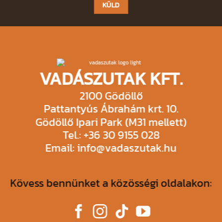
field
empty.
VADÁSZUTAK KFT.
2100 Gödöllő
Pattantyús Ábrahám krt. 10.
Gödöllő Ipari Park (M31 mellett)
Tel.: +36 30 9155 028
Email: info@vadaszutak.hu
Kövess bennünket a közösségi oldalakon: