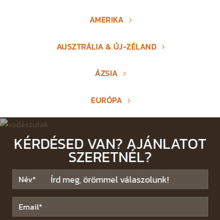
AMERIKA
AUSZTRÁLIA & ÚJ-ZÉLAND
ÁZSIA
EURÓPA
KÉRDÉSED VAN? AJÁNLATOT
SZERETNÉL?
Írd meg, örömmel válaszolunk!