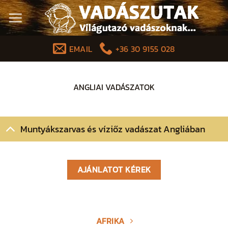
Skip
to
content
EMAIL
+36 30 9155 028
ANGLIAI VADÁSZATOK
Muntyákszarvas és víziőz vadászat Angliában
AJÁNLATOT KÉREK
AFRIKA