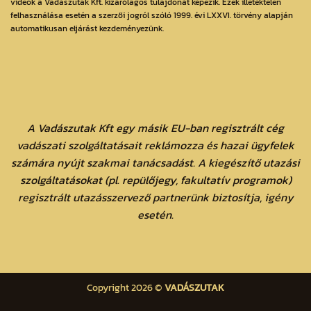
videók a Vadászutak Kft. kizárólagos tulajdonát képezik. Ezek illetéktelen
felhasználása esetén a szerzői jogról szóló 1999. évi LXXVI. törvény alapján
automatikusan eljárást kezdeményezünk.
A Vadászutak Kft egy másik EU-ban regisztrált cég
vadászati szolgáltatásait reklámozza és hazai ügyfelek
számára nyújt szakmai tanácsadást. A kiegészítő utazási
szolgáltatásokat (pl. repülőjegy, fakultatív programok)
regisztrált utazásszervező partnerünk biztosítja, igény
esetén.
Copyright 2026 ©
VADÁSZUTAK