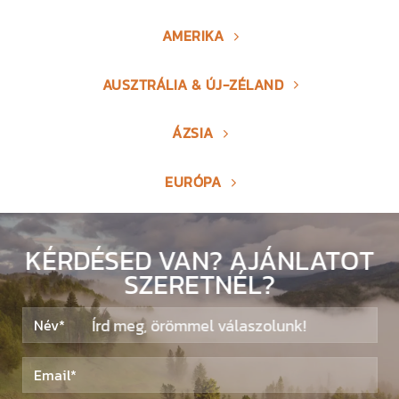
AMERIKA
AUSZTRÁLIA & ÚJ-ZÉLAND
ÁZSIA
EURÓPA
KÉRDÉSED VAN? AJÁNLATOT
SZERETNÉL?
Írd meg, örömmel válaszolunk!