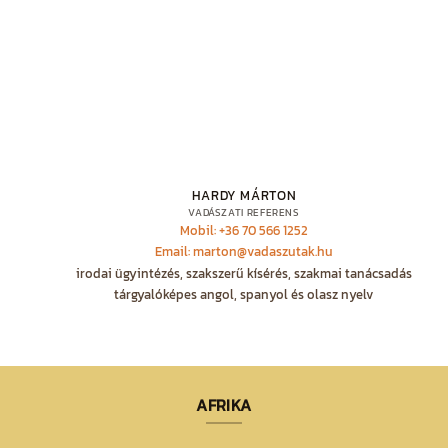
HARDY MÁRTON
VADÁSZATI REFERENS
Mobil: +36 70 566 1252
Email: marton@vadaszutak.hu
irodai ügyintézés, szakszerű kísérés, szakmai tanácsadás
tárgyalóképes angol, spanyol és olasz nyelv
AFRIKA