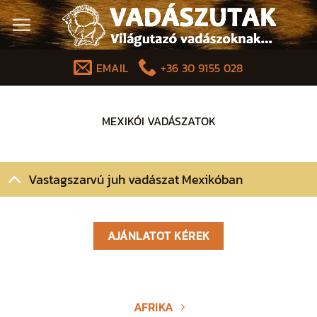
Skip
to
content
EMAIL
+36 30 9155 028
MEXIKÓI VADÁSZATOK
Vastagszarvú juh vadászat Mexikóban
AJÁNLATOT KÉREK
AFRIKA