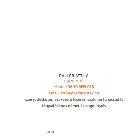
PALLER ATTILA
ÜGYVEZETŐ
Mobil: +36 30 9155 028
Email: attila@vadaszutak.hu
szerződéskötés, szakszerű kísérés, szakmai tanácsadás
tárgyalóképes német és angol nyelv