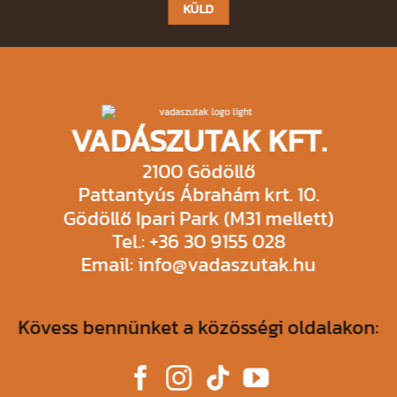
field
empty.
VADÁSZUTAK KFT.
2100 Gödöllő
Pattantyús Ábrahám krt. 10.
Gödöllő Ipari Park (M31 mellett)
Tel.: +36 30 9155 028
Email: info@vadaszutak.hu
Kövess bennünket a közösségi oldalakon: