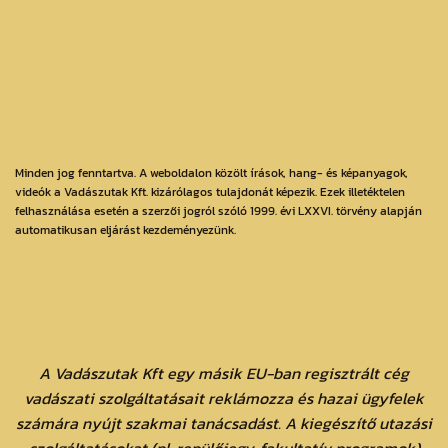
Minden jog fenntartva. A weboldalon közölt írások, hang- és képanyagok,
videók a Vadászutak Kft. kizárólagos tulajdonát képezik. Ezek illetéktelen
felhasználása esetén a szerzői jogról szóló 1999. évi LXXVI. törvény alapján
automatikusan eljárást kezdeményezünk.
A Vadászutak Kft egy másik EU-ban regisztrált cég
vadászati szolgáltatásait reklámozza és hazai ügyfelek
számára nyújt szakmai tanácsadást. A kiegészítő utazási