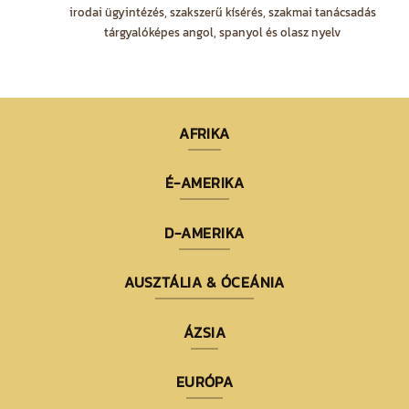
irodai ügyintézés, szakszerű kísérés, szakmai tanácsadás
tárgyalóképes angol, spanyol és olasz nyelv
AFRIKA
É-AMERIKA
D-AMERIKA
AUSZTÁLIA & ÓCEÁNIA
ÁZSIA
EURÓPA