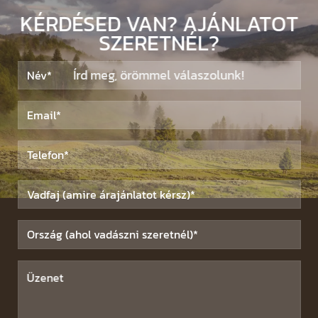
KÉRDÉSED VAN? AJÁNLATOT
SZERETNÉL?
Írd meg, örömmel válaszolunk!