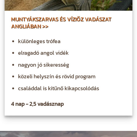
MUNTYÁKSZARVAS ÉS VÍZIŐZ VADÁSZAT
ANGLIÁBAN >>
különleges trófea
elragadó angol vidék
nagyon jó sikeresség
közeli helyszín és rövid program
családdal is kitűnő kikapcsolódás
4 nap - 2,5 vadásznap