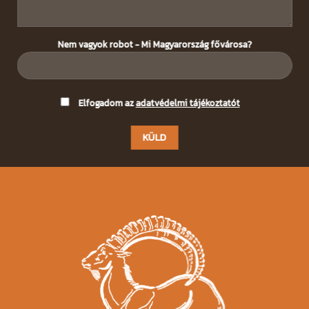
Nem vagyok robot - Mi Magyarország fővárosa?
Please
Elfogadom az
adatvédelmi tájékoztatót
leave
this
field
empty.