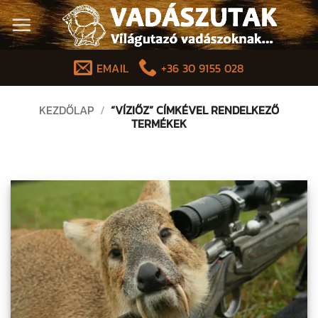
Skip
to
content
EMAIL
+36 30 9155 028
KEZDŐLAP
/
“VÍZIŐZ” CÍMKÉVEL RENDELKEZŐ
TERMÉKEK