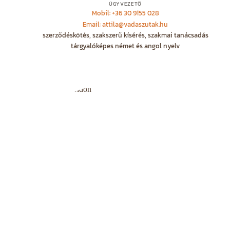
ÜGYVEZETŐ
Mobil: +36 30 9155 028
Email: attila@vadaszutak.hu
szerződéskötés, szakszerű kísérés, szakmai tanácsadás
tárgyalóképes német és angol nyelv