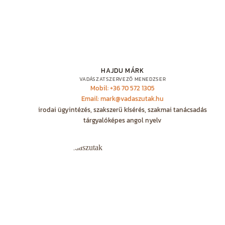
HAJDU MÁRK
VADÁSZATSZERVEZŐ MENEDZSER
Mobil: +36 70 572 1305
Email: mark@vadaszutak.hu
irodai ügyintézés, szakszerű kísérés, szakmai tanácsadás
tárgyalóképes angol nyelv