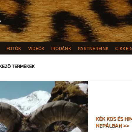
K
FOTÓK
VIDEÓK
IRODÁNK
PARTNEREINK
CIKKEI
LKEZŐ TERMÉKEK
KÉK KOS ÉS H
NEPÁLBAN >>