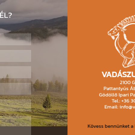
ÉL?
VADÁSZU
2100 G
Pattantyús Áb
Gödöllő Ipari Pa
Tel.: +36 
Email: info@
Kövess bennünket a 