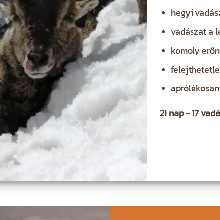
hegyi vadás
vadászat a l
komoly erőnl
felejthetetl
aprólékosan 
21 nap - 17 vad