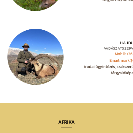
HAJD
VADÁSZATSZER
Mobil: +36
Email: mark@
irodai ügyintézés, szakszer
tárgyalóképe
AFRIKA