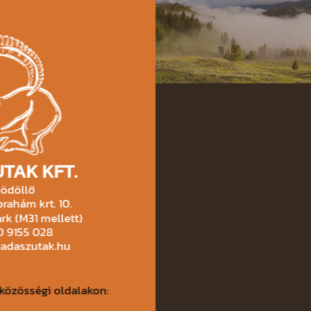
TAK KFT.
ödöllő
rahám krt. 10.
rk (M31 mellett)
30 9155 028
vadaszutak.hu
közösségi oldalakon: