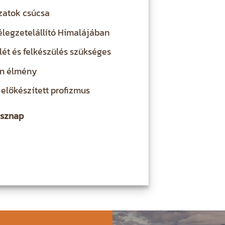
zatok csúcsa
élegzetelállító Himalájában
ét és felkészülés szükséges
en élmény
előkészített profizmus
ásznap