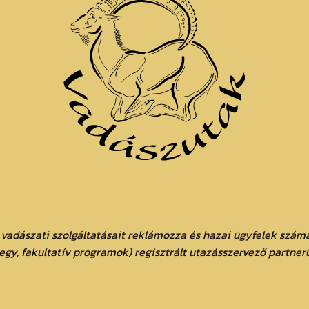
 vadászati szolgáltatásait reklámozza és hazai ügyfelek számá
jegy, fakultatív programok) regisztrált utazásszervező partner