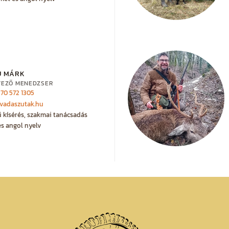
U MÁRK
VEZŐ MENEDZSER
 70 572 1305
vadaszutak.hu
ű kísérés, szakmai tanácsadás
s angol nyelv