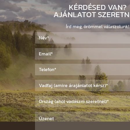
KÉRDÉSED VAN?
AJÁNLATOT SZERETN
Írd meg, örömmel válaszolunk!