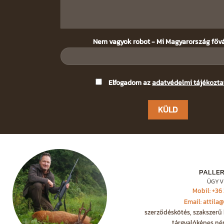
Nem vagyok robot - Mi Magyarország főv
Please
Elfogadom az
adatvédelmi tájékozta
leave
this
field
empty.
PALLER
ÜGYV
Mobil: +36
Email: attila
szerződéskötés, szakszerű 
tárgyalóképes né