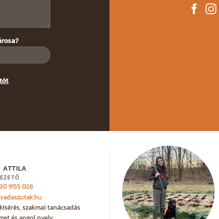
árosa?
tót
 ATTILA
EZETŐ
 30 9155 028
@vadaszutak.hu
kísérés, szakmai tanácsadás
met és angol nyelv