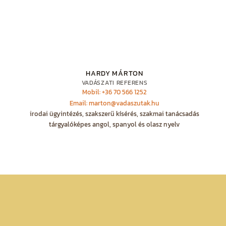
HARDY MÁRTON
VADÁSZATI REFERENS
Mobil: +36 70 566 1252
Email: marton@vadaszutak.hu
irodai ügyintézés, szakszerű kísérés, szakmai tanácsadás
tárgyalóképes angol, spanyol és olasz nyelv