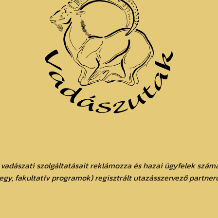
 vadászati szolgáltatásait reklámozza és hazai ügyfelek számá
jegy, fakultatív programok) regisztrált utazásszervező partner