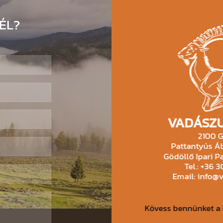
ÉL?
VADÁSZU
2100 G
Pattantyús Áb
Gödöllő Ipari Pa
Tel.: +36 
Email: info@
Kövess bennünket a 