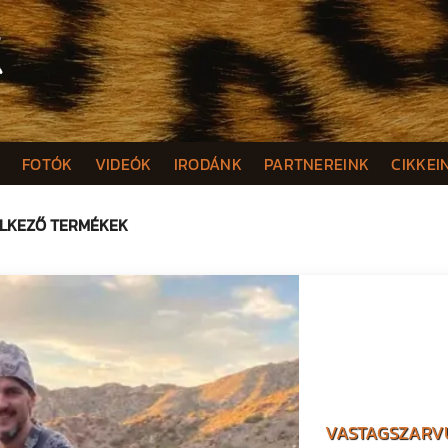
K
FOTÓK
VIDEÓK
IRODÁNK
PARTNEREINK
CIKKEI
ELKEZŐ TERMÉKEK
VASTAGSZARV