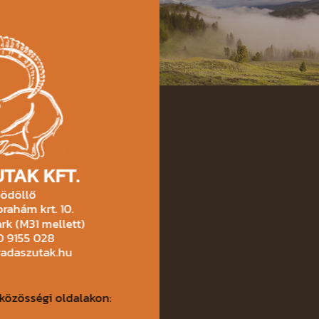
TAK KFT.
ödöllő
rahám krt. 10.
rk (M31 mellett)
30 9155 028
vadaszutak.hu
közösségi oldalakon: