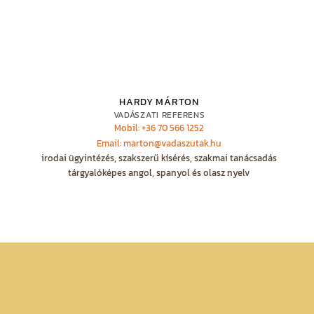
HARDY MÁRTON
VADÁSZATI REFERENS
Mobil: +36 70 566 1252
Email: marton@vadaszutak.hu
irodai ügyintézés, szakszerű kísérés, szakmai tanácsadás
tárgyalóképes angol, spanyol és olasz nyelv