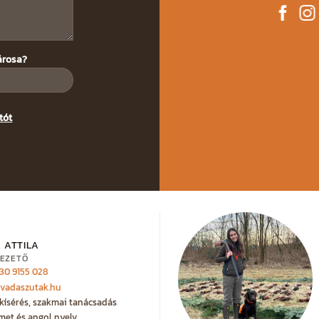
árosa?
tót
 ATTILA
EZETŐ
 30 9155 028
@vadaszutak.hu
kísérés, szakmai tanácsadás
met és angol nyelv