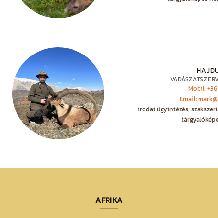
HAJD
VADÁSZATSZER
Mobil: +36
Email: mark@
irodai ügyintézés, szakszer
tárgyalóképe
AFRIKA