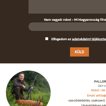
Nem vagyok robot - Mi Magyarország főv
Please
Elfogadom az
adatvédelmi tájékozta
leave
this
field
empty.
PALLER
ÜGYV
Mobil: +36
Email: attila
szerződéskötés, szakszerű 
tárgyalóképes né