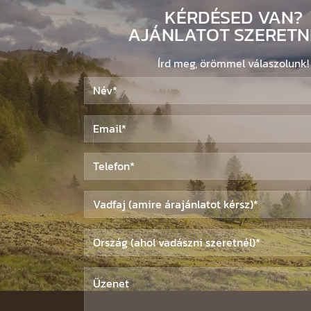
KÉRDÉSED VAN?
AJÁNLATOT SZERETN
Írd meg, örömmel válaszolunk!