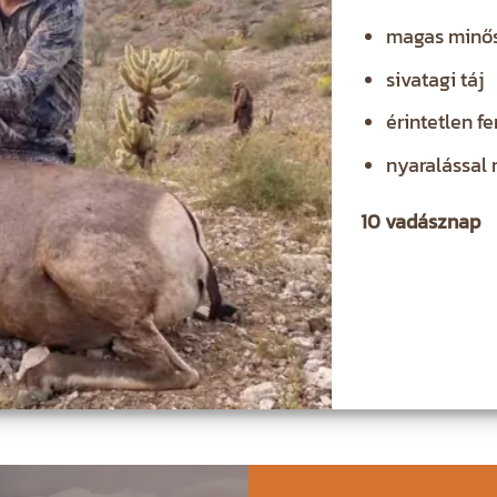
magas minős
sivatagi táj
érintetlen f
nyaralással
10 vadásznap