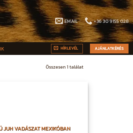
EMAIL
+36 30 9155 028
NK
HÍRLEVÉL
AJÁNLATKÉRÉS
Összesen 1 találat
Ú JUH VADÁSZAT MEXIKÓBAN