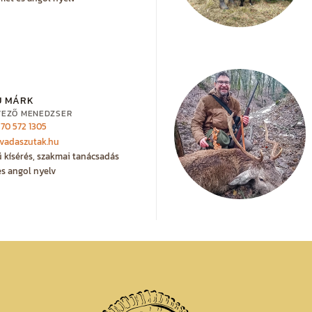
U MÁRK
VEZŐ MENEDZSER
 70 572 1305
vadaszutak.hu
ű kísérés, szakmai tanácsadás
s angol nyelv