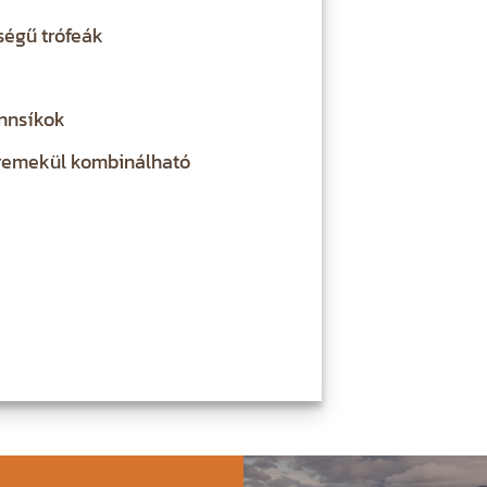
égű trófeák
ennsíkok
 remekül kombinálható