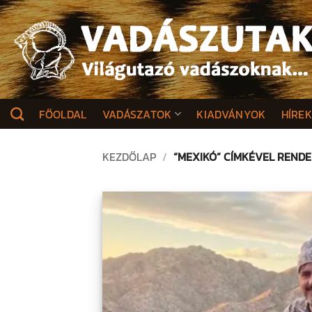
Skip
to
content
FŐOLDAL
VADÁSZATOK
KIADVÁNYOK
HÍRE
KEZDŐLAP
/
“MEXIKÓ” CÍMKÉVEL REND