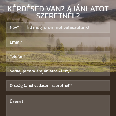
KÉRDÉSED VAN? AJÁNLATOT
SZERETNÉL?
Írd meg, örömmel válaszolunk!