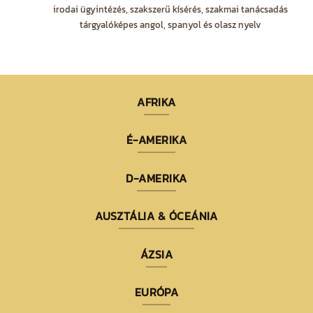
irodai ügyintézés, szakszerű kísérés, szakmai tanácsadás
tárgyalóképes angol, spanyol és olasz nyelv
AFRIKA
É-AMERIKA
D-AMERIKA
AUSZTÁLIA & ÓCEÁNIA
ÁZSIA
EURÓPA