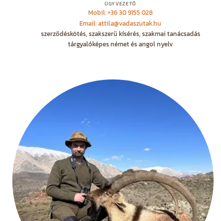
ÜGYVEZETŐ
Mobil: +36 30 9155 028
Email: attila@vadaszutak.hu
szerződéskötés, szakszerű kísérés, szakmai tanácsadás
tárgyalóképes német és angol nyelv