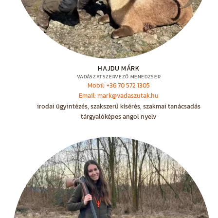
HAJDU MÁRK
VADÁSZATSZERVEZŐ MENEDZSER
Mobil: +36 70 572 1305
Email: mark@vadaszutak.hu
irodai ügyintézés, szakszerű kísérés, szakmai tanácsadás
tárgyalóképes angol nyelv