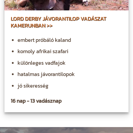
LORD DERBY JÁVORANTILOP VADÁSZAT
KAMERUNBAN >>
embert próbáló kaland
komoly afrikai szafari
különleges vadfajok
hatalmas jávorantilopok
jó sikeresség
16 nap - 13 vadásznap