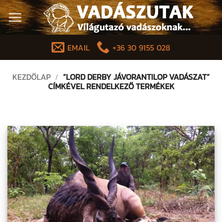
Skip
to
content
EMAIL
+36 30 9155 028
KEZDŐLAP
/
“LORD DERBY JÁVORANTILOP VADÁSZAT”
CÍMKÉVEL RENDELKEZŐ TERMÉKEK