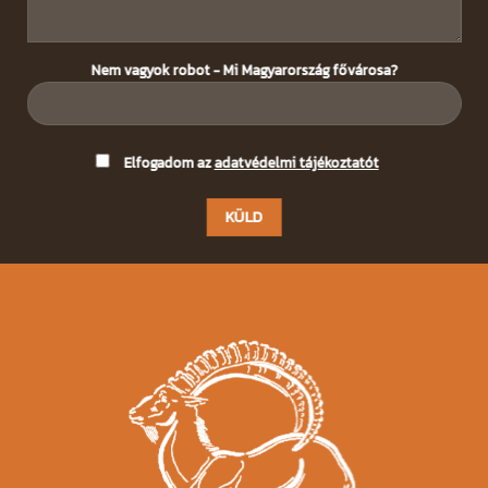
Nem vagyok robot - Mi Magyarország fővárosa?
Please
Elfogadom az
adatvédelmi tájékoztatót
leave
this
field
empty.