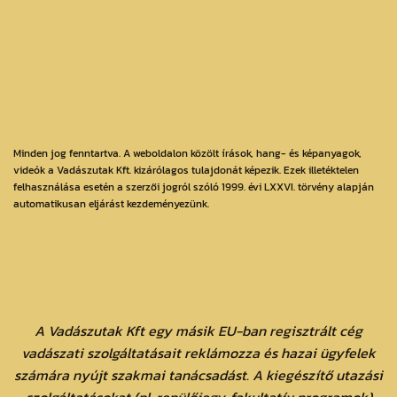
Minden jog fenntartva. A weboldalon közölt írások, hang- és képanyagok,
videók a Vadászutak Kft. kizárólagos tulajdonát képezik. Ezek illetéktelen
felhasználása esetén a szerzői jogról szóló 1999. évi LXXVI. törvény alapján
automatikusan eljárást kezdeményezünk.
A Vadászutak Kft egy másik EU-ban regisztrált cég
vadászati szolgáltatásait reklámozza és hazai ügyfelek
számára nyújt szakmai tanácsadást. A kiegészítő utazási