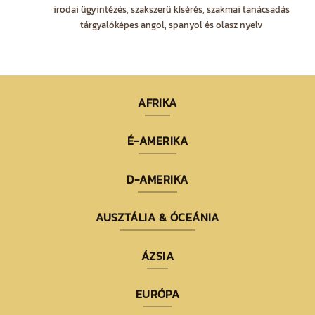
irodai ügyintézés, szakszerű kísérés, szakmai tanácsadás
tárgyalóképes angol, spanyol és olasz nyelv
AFRIKA
É-AMERIKA
D-AMERIKA
AUSZTÁLIA & ÓCEÁNIA
ÁZSIA
EURÓPA