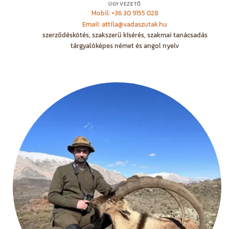
ÜGYVEZETŐ
Mobil: +36 30 9155 028
Email: attila@vadaszutak.hu
szerződéskötés, szakszerű kísérés, szakmai tanácsadás
tárgyalóképes német és angol nyelv