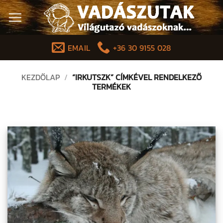
Skip
to
content
EMAIL
+36 30 9155 028
KEZDŐLAP
/
“IRKUTSZK” CÍMKÉVEL RENDELKEZŐ
TERMÉKEK