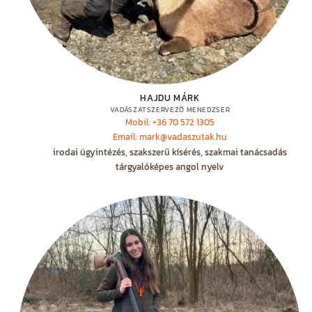
HAJDU MÁRK
VADÁSZATSZERVEZŐ MENEDZSER
Mobil: +36 70 572 1305
Email: mark@vadaszutak.hu
irodai ügyintézés, szakszerű kísérés, szakmai tanácsadás
tárgyalóképes angol nyelv