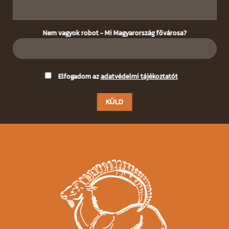
Nem vagyok robot - Mi Magyarország fővárosa?
Please
Elfogadom az
adatvédelmi tájékoztatót
leave
this
field
empty.