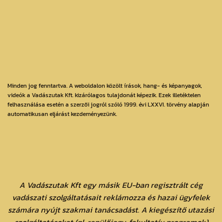
Minden jog fenntartva. A weboldalon közölt írások, hang- és képanyagok,
videók a Vadászutak Kft. kizárólagos tulajdonát képezik. Ezek illetéktelen
felhasználása esetén a szerzői jogról szóló 1999. évi LXXVI. törvény alapján
automatikusan eljárást kezdeményezünk.
A Vadászutak Kft egy másik EU-ban regisztrált cég
vadászati szolgáltatásait reklámozza és hazai ügyfelek
számára nyújt szakmai tanácsadást. A kiegészítő utazási