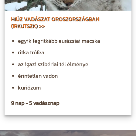
HIÚZ VADÁSZAT OROSZORSZÁGBAN
(IRKUTSZK) >>
egyik legritkább eurázsiai macska
ritka trófea
az igazi szibériai tél élménye
érintetlen vadon
kuriózum
9 nap - 5 vadásznap