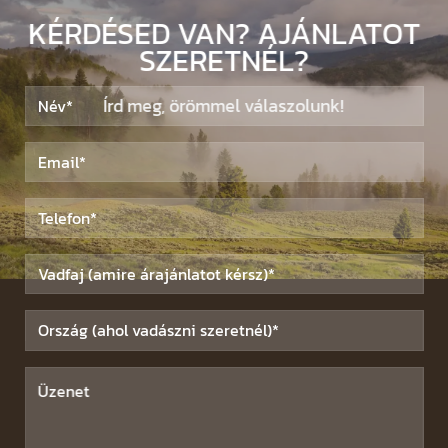
KÉRDÉSED VAN? AJÁNLATOT
SZERETNÉL?
Írd meg, örömmel válaszolunk!