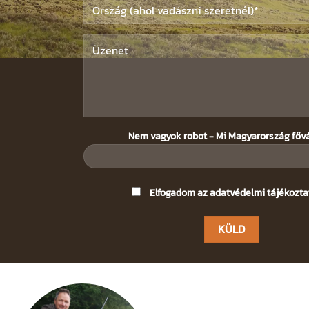
Nem vagyok robot - Mi Magyarország főv
Please
Elfogadom az
adatvédelmi tájékozta
leave
this
field
empty.