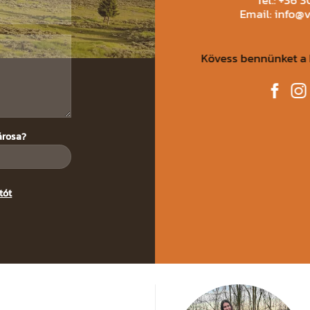
Email: info@
Kövess bennünket a 
árosa?
tót