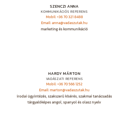
SZENCZI ANNA
KOMMUNIKÁCIÓS REFERENS
Mobil: +36 70 321 8488
Email: anna@vadaszutak.hu
marketing és kommunikáció
HARDY MÁRTON
VADÁSZATI REFERENS
Mobil: +36 70 566 1252
Email: marton@vadaszutak.hu
irodai ügyintézés, szakszerű kísérés, szakmai tanácsadás
tárgyalóképes angol, spanyol és olasz nyelv