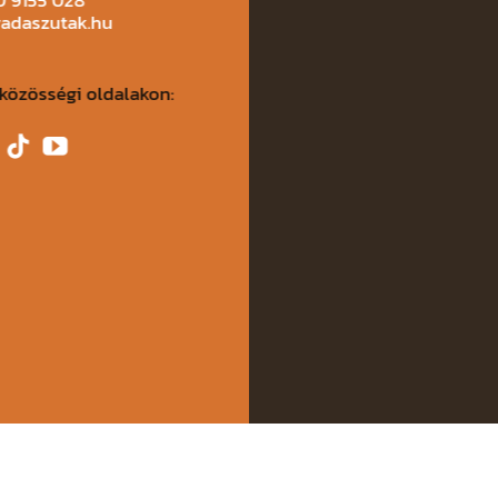
vadaszutak.hu
közösségi oldalakon: