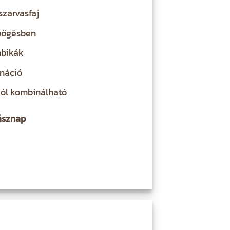
 szarvasfaj
bőgésben
mbikák
ináció
jól kombinálható
dásznap