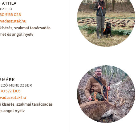
 ATTILA
EZETŐ
 30 9155 028
@vadaszutak.hu
kísérés, szakmai tanácsadás
met és angol nyelv
U MÁRK
VEZŐ MENEDZSER
 70 572 1305
vadaszutak.hu
ű kísérés, szakmai tanácsadás
s angol nyelv