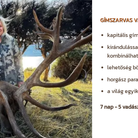
GÍMSZARVAS V
kapitális gí
kirándulássa
kombinálha
lehetőség b
horgász par
a világ egyi
7 nap - 5 vadá