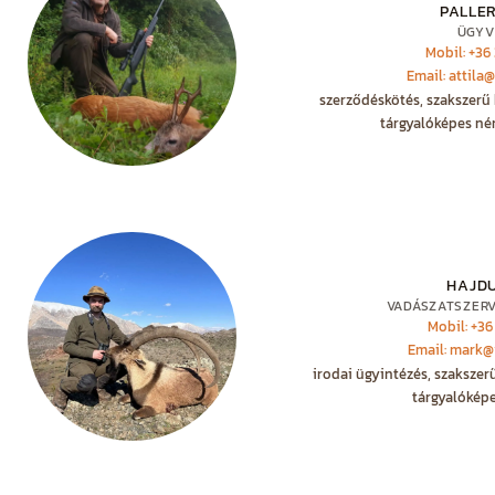
PALLER
ÜGYV
Mobil: +36
Email: attila
szerződéskötés, szakszerű 
tárgyalóképes né
HAJD
VADÁSZATSZER
Mobil: +36
Email: mark@
irodai ügyintézés, szakszer
tárgyalóképe