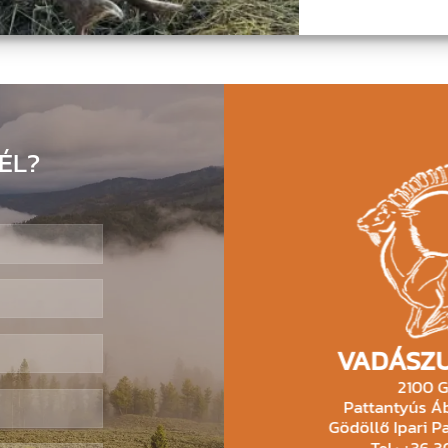
ÉL?
VADÁSZU
2100 G
Pattantyús Áb
Gödöllő Ipari Pa
Tel.: +36 