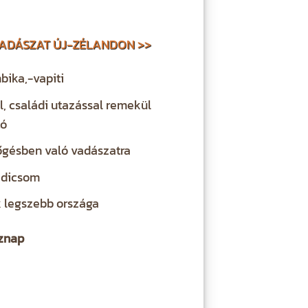
ADÁSZAT ÚJ-ZÉLANDON >>
mbika,-vapiti
l, családi utazással remekül
tó
őgésben való vadászatra
adicsom
k legszebb országa
sznap