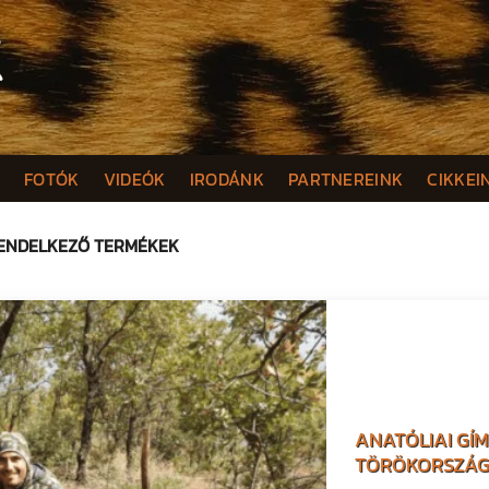
K
FOTÓK
VIDEÓK
IRODÁNK
PARTNEREINK
CIKKEI
RENDELKEZŐ TERMÉKEK
ANATÓLIAI GÍ
TÖRÖKORSZÁG