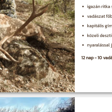
igazán ritka
vadászat fő
kapitális gí
közeli deszt
nyaralással 
12 nap - 10 va