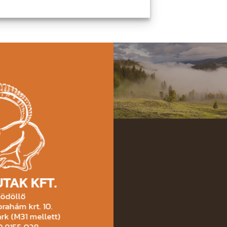
TAK KFT.
ödöllő
rahám krt. 10.
rk (M31 mellett)
30 9155 028