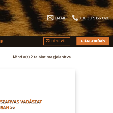
EMAIL
+36 30 9155 028
NK
HÍRLEVÉL
AJÁNLATKÉRÉS
Mind a(z) 2 találat megjelenítve
MSZARVAS VADÁSZAT
BAN >>