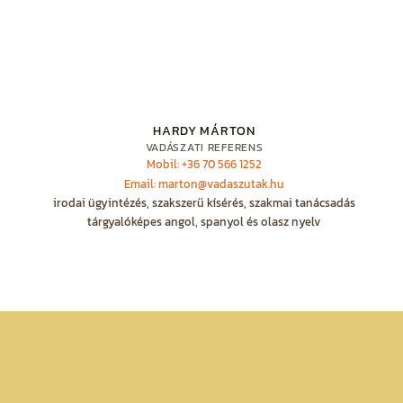
HARDY MÁRTON
VADÁSZATI REFERENS
Mobil: +36 70 566 1252
Email: marton@vadaszutak.hu
irodai ügyintézés, szakszerű kísérés, szakmai tanácsadás
tárgyalóképes angol, spanyol és olasz nyelv