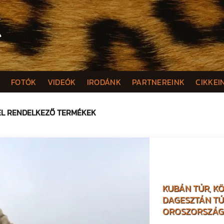
K
FOTÓK
VIDEÓK
IRODÁNK
PARTNEREINK
CIKKEI
EL RENDELKEZŐ TERMÉKEK
KUBÁN TÚR, K
DAGESZTÁN T
OROSZORSZÁG