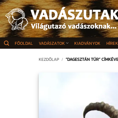
Skip
to
content
FŐOLDAL
VADÁSZATOK
KIADVÁNYOK
HÍRE
KEZDŐLAP
/
“DAGESZTÁN TÚR” CÍMKÉV