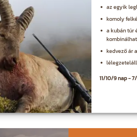
az egyik le
komoly felké
a kubán túr 
kombinálha
kedvező ár 
lélegzetelál
11/10/9 nap - 