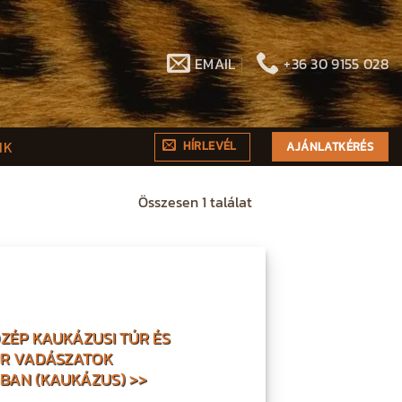
EMAIL
+36 30 9155 028
NK
HÍRLEVÉL
AJÁNLATKÉRÉS
Összesen 1 találat
ÖZÉP KAUKÁZUSI TÚR ÉS
ÚR VADÁSZATOK
BAN (KAUKÁZUS) >>