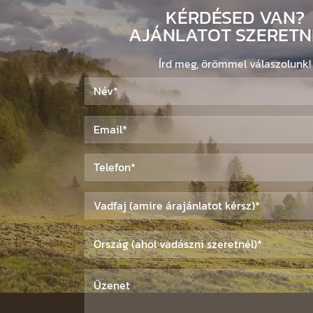
KÉRDÉSED VAN?
AJÁNLATOT SZERETN
Írd meg, örömmel válaszolunk!