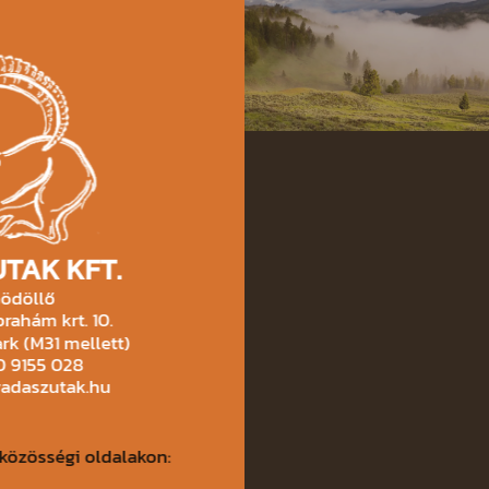
TAK KFT.
ödöllő
rahám krt. 10.
rk (M31 mellett)
30 9155 028
vadaszutak.hu
közösségi oldalakon: