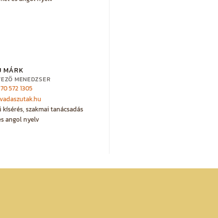
U MÁRK
VEZŐ MENEDZSER
 70 572 1305
vadaszutak.hu
ű kísérés, szakmai tanácsadás
s angol nyelv