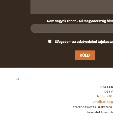
Nem vagyok robot - Mi Magyarország főv
Please
Elfogadom az
adatvédelmi tájékozta
leave
this
field
empty.
PALLER
ÜGYV
Mobil: +36
Email: attila
szerződéskötés, szakszerű 
tárgyalóképes né