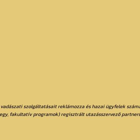
 vadászati szolgáltatásait reklámozza és hazai ügyfelek számá
jegy, fakultatív programok) regisztrált utazásszervező partner