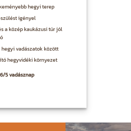
gkeményebb hegyi terep
szülést igényel
és a közép kaukázusi túr jól
tó
a hegyi vadászatok között
lító hegyvidéki környezet
7/6/5 vadásznap