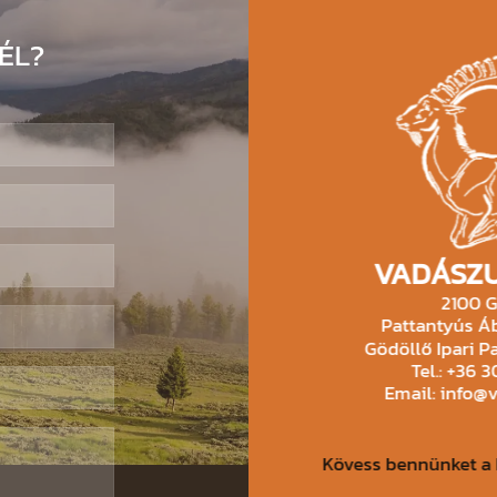
ÉL?
VADÁSZU
2100 G
Pattantyús Áb
Gödöllő Ipari Pa
Tel.: +36 
Email: info@
Kövess bennünket a 