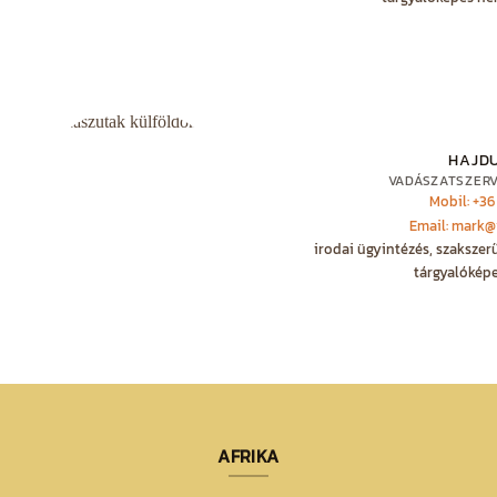
HAJD
VADÁSZATSZER
Mobil: +36
Email: mark@
irodai ügyintézés, szakszer
tárgyalóképe
AFRIKA