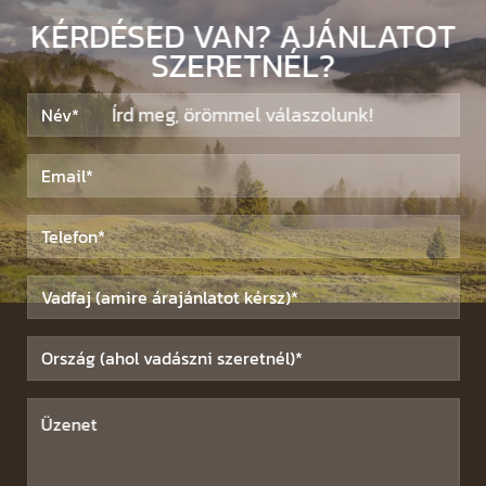
KÉRDÉSED VAN? AJÁNLATOT
SZERETNÉL?
Írd meg, örömmel válaszolunk!