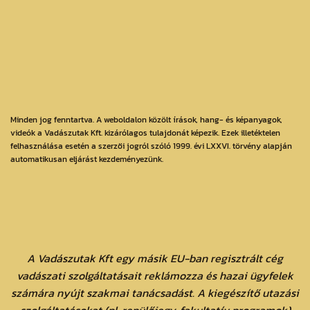
Minden jog fenntartva. A weboldalon közölt írások, hang- és képanyagok,
videók a Vadászutak Kft. kizárólagos tulajdonát képezik. Ezek illetéktelen
felhasználása esetén a szerzői jogról szóló 1999. évi LXXVI. törvény alapján
automatikusan eljárást kezdeményezünk.
A Vadászutak Kft egy másik EU-ban regisztrált cég
vadászati szolgáltatásait reklámozza és hazai ügyfelek
számára nyújt szakmai tanácsadást. A kiegészítő utazási