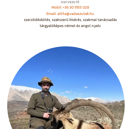
ÜGYVEZETŐ
Mobil: +36 30 9155 028
Email: attila@vadaszutak.hu
szerződéskötés, szakszerű kísérés, szakmai tanácsadás
tárgyalóképes német és angol nyelv