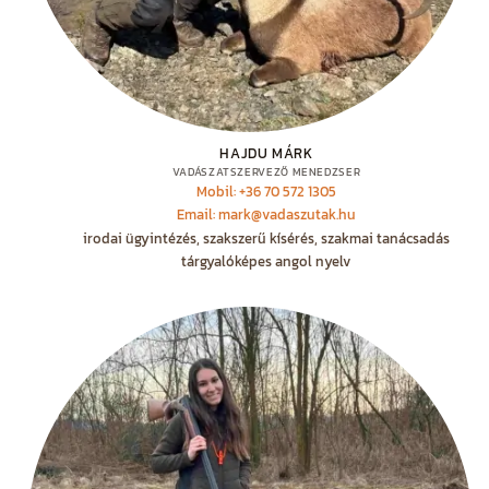
HAJDU MÁRK
VADÁSZATSZERVEZŐ MENEDZSER
Mobil: +36 70 572 1305
Email: mark@vadaszutak.hu
irodai ügyintézés, szakszerű kísérés, szakmai tanácsadás
tárgyalóképes angol nyelv