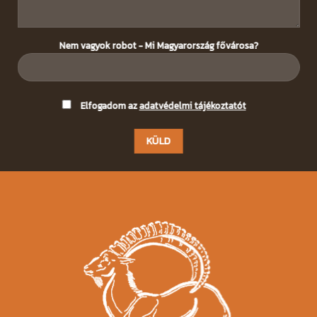
Nem vagyok robot - Mi Magyarország fővárosa?
Please
Elfogadom az
adatvédelmi tájékoztatót
leave
this
field
empty.