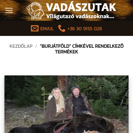
Skip
to
content
EMAIL
+36 30 9155 028
KEZDŐLAP
/
“BURJÁTFÖLD” CÍMKÉVEL RENDELKEZŐ
TERMÉKEK