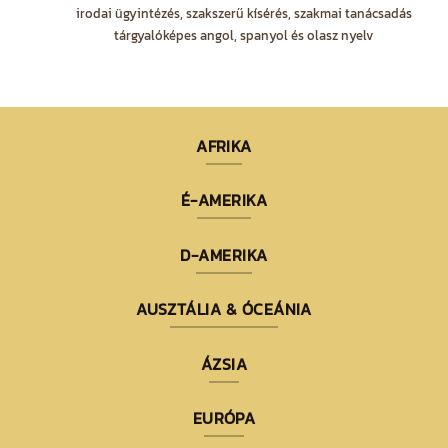
irodai ügyintézés, szakszerű kísérés, szakmai tanácsadás
tárgyalóképes angol, spanyol és olasz nyelv
AFRIKA
É-AMERIKA
D-AMERIKA
AUSZTÁLIA & ÓCEÁNIA
ÁZSIA
EURÓPA