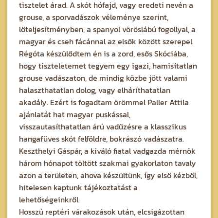
tisztelet árad. A skót hófajd, vagy eredeti nevén a
grouse, a sporvadászok véleménye szerint,
lőteljesítményben, a spanyol vöröslábú fogollyal, a
magyar és cseh fácánnal az elsők között szerepel.
Régóta készülődtem én is a zord, esős Skóciába,
hogy tiszteletemet tegyem egy igazi, hamisítatlan
grouse vadászaton, de mindig közbe jött valami
halaszthatatlan dolog, vagy elháríthatatlan
akadály. Ezért is fogadtam örömmel Paller Attila
ajánlatát hat magyar puskással,
visszautasíthatatlan árú vadűzésre a klasszikus
hangafüves skót felföldre, bokrászó vadászatra.
Keszthelyi Gáspár, a kiváló fiatal vadgazda mérnök
három hónapot töltött szakmai gyakorlaton tavaly
azon a területen, ahova készültünk, így első kézből,
hitelesen kaptunk tájékoztatást a
lehetőségeinkről.
Hosszú reptéri várakozások után, elcsigázottan