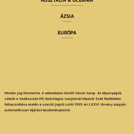
AUSZTÁLIA & ÓCEÁNIA
ÁZSIA
EURÓPA
Minden jog fenntartva. A weboldalon közölt írások, hang- és képanyagok,
videók a Vadászutak Kft. kizárólagos tulajdonát képezik. Ezek illetéktelen
felhasználása esetén a szerzői jogról szóló 1999. évi LXXVI. törvény alapján
automatikusan eljárást kezdeményezünk.