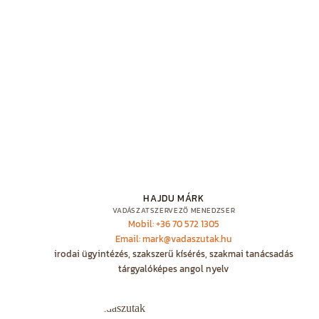
HAJDU MÁRK
VADÁSZATSZERVEZŐ MENEDZSER
Mobil: +36 70 572 1305
Email: mark@vadaszutak.hu
irodai ügyintézés, szakszerű kísérés, szakmai tanácsadás
tárgyalóképes angol nyelv