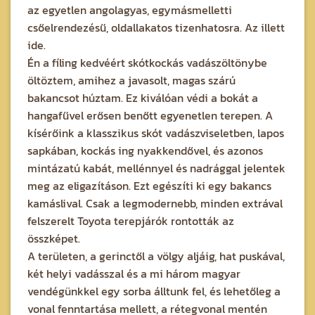
az egyetlen angolagyas, egymásmelletti
csőelrendezésű, oldallakatos tizenhatosra. Az illett
ide.
Én a fíling kedvéért skótkockás vadászöltönybe
öltöztem, amihez a javasolt, magas szárú
bakancsot húztam. Ez kiválóan védi a bokát a
hangafűvel erősen benőtt egyenetlen terepen. A
kísérőink a klasszikus skót vadászviseletben, lapos
sapkában, kockás ing nyakkendővel, és azonos
mintázatú kabát, mellénnyel és nadrággal jelentek
meg az eligazításon. Ezt egészíti ki egy bakancs
kamáslival. Csak a legmodernebb, minden extrával
felszerelt Toyota terepjárók rontották az
összképet.
A területen, a gerinctől a völgy aljáig, hat puskával,
két helyi vadásszal és a mi három magyar
vendégünkkel egy sorba álltunk fel, és lehetőleg a
vonal fenntartása mellett, a rétegvonal mentén