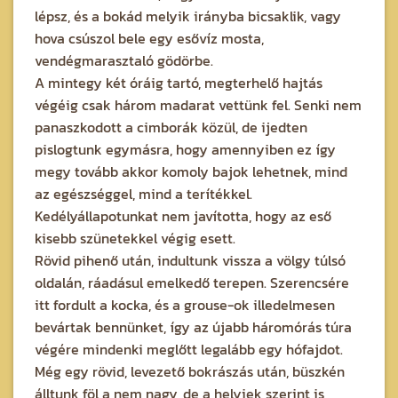
lépsz, és a bokád melyik irányba bicsaklik, vagy
hova csúszol bele egy esővíz mosta,
vendégmarasztaló gödörbe.
A mintegy két óráig tartó, megterhelő hajtás
végéig csak három madarat vettünk fel. Senki nem
panaszkodott a cimborák közül, de ijedten
pislogtunk egymásra, hogy amennyiben ez így
megy tovább akkor komoly bajok lehetnek, mind
az egészséggel, mind a terítékkel.
Kedélyállapotunkat nem javította, hogy az eső
kisebb szünetekkel végig esett.
Rövid pihenő után, indultunk vissza a völgy túlsó
oldalán, ráadásul emelkedő terepen. Szerencsére
itt fordult a kocka, és a grouse-ok illedelmesen
bevártak bennünket, így az újabb háromórás túra
végére mindenki meglőtt legalább egy hófajdot.
Még egy rövid, levezető bokrászás után, büszkén
álltunk föl a nem nagy, de a helyiek szerint is