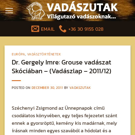
Skip
to
content
EMAIL
+36 30 9155 028
EURÓPA
,
VADÁSZTÖRTÉNETEK
Dr. Gergely Imre: Grouse vadászat
Skóciában – (Vadászlap – 2011/12)
POSTED ON
DECEMBER 30, 2011
BY
VADASZUTAK
Széchenyi Zsigmond az Ünnepnapok című
csodálatos könyvében, egy teljes fejezetet szánt
ennek a gyorsröptű, kemény kis madárnak, mely
írásnak minden egyes szavából a hódolat és a