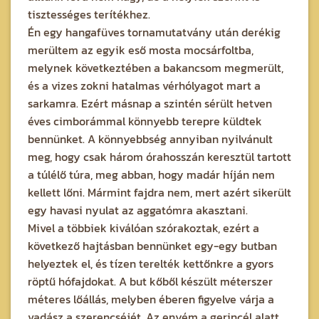
tisztességes terítékhez.
Én egy hangafüves tornamutatvány után derékig
merültem az egyik eső mosta mocsárfoltba,
melynek következtében a bakancsom megmerült,
és a vizes zokni hatalmas vérhólyagot mart a
sarkamra. Ezért másnap a szintén sérült hetven
éves cimborámmal könnyebb terepre küldtek
bennünket. A könnyebbség annyiban nyilvánult
meg, hogy csak három órahosszán keresztül tartott
a túlélő túra, meg abban, hogy madár híján nem
kellett lőni. Mármint fajdra nem, mert azért sikerült
egy havasi nyulat az aggatómra akasztani.
Mivel a többiek kiválóan szórakoztak, ezért a
következő hajtásban bennünket egy-egy butban
helyeztek el, és tízen terelték kettőnkre a gyors
röptű hófajdokat. A but kőből készült méterszer
méteres lőállás, melyben éberen figyelve várja a
vadász a szerencséjét. Az enyém a gerincél alatt