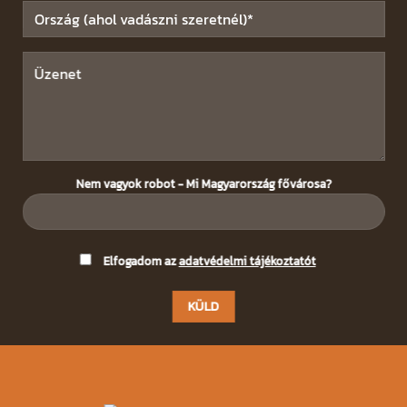
Nem vagyok robot - Mi Magyarország fővárosa?
Please
Elfogadom az
adatvédelmi tájékoztatót
leave
this
field
empty.