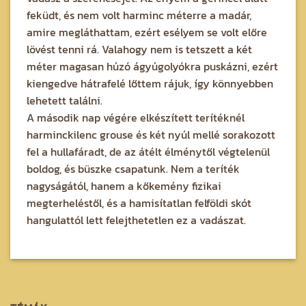
feküdt, és nem volt harminc méterre a madár,
amire megláthattam, ezért esélyem se volt előre
lövést tenni rá. Valahogy nem is tetszett a két
méter magasan húzó ágyúgolyókra puskázni, ezért
kiengedve hátrafelé lőttem rájuk, így könnyebben
lehetett találni.
A második nap végére elkészített terítéknél
harminckilenc grouse és két nyúl mellé sorakozott
fel a hullafáradt, de az átélt élménytől végtelenül
boldog, és büszke csapatunk. Nem a teríték
nagyságától, hanem a kőkemény fizikai
megterheléstől, és a hamisítatlan felföldi skót
hangulattól lett felejthetetlen ez a vadászat.