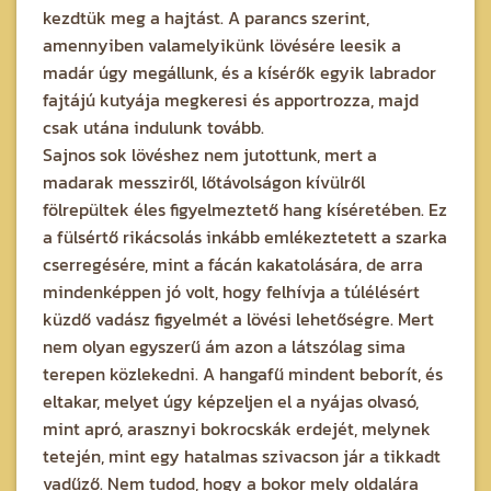
kezdtük meg a hajtást. A parancs szerint,
amennyiben valamelyikünk lövésére leesik a
madár úgy megállunk, és a kísérők egyik labrador
fajtájú kutyája megkeresi és apportrozza, majd
csak utána indulunk tovább.
Sajnos sok lövéshez nem jutottunk, mert a
madarak messziről, lőtávolságon kívülről
fölrepültek éles figyelmeztető hang kíséretében. Ez
a fülsértő rikácsolás inkább emlékeztetett a szarka
cserregésére, mint a fácán kakatolására, de arra
mindenképpen jó volt, hogy felhívja a túlélésért
küzdő vadász figyelmét a lövési lehetőségre. Mert
nem olyan egyszerű ám azon a látszólag sima
terepen közlekedni. A hangafű mindent beborít, és
eltakar, melyet úgy képzeljen el a nyájas olvasó,
mint apró, arasznyi bokrocskák erdejét, melynek
tetején, mint egy hatalmas szivacson jár a tikkadt
vadűző. Nem tudod, hogy a bokor mely oldalára