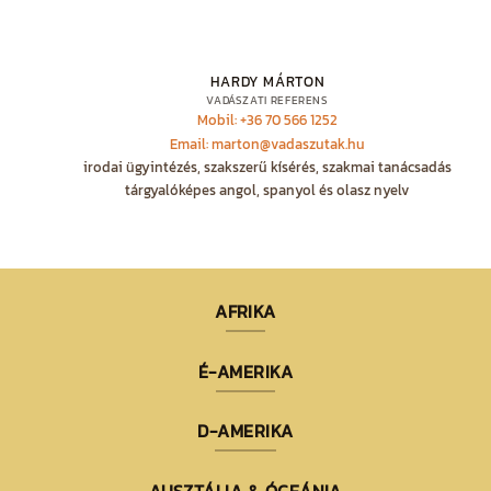
HARDY MÁRTON
VADÁSZATI REFERENS
Mobil: +36 70 566 1252
Email: marton@vadaszutak.hu
irodai ügyintézés, szakszerű kísérés, szakmai tanácsadás
tárgyalóképes angol, spanyol és olasz nyelv
AFRIKA
É-AMERIKA
D-AMERIKA