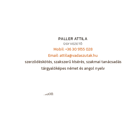
PALLER ATTILA
ÜGYVEZETŐ
Mobil: +36 30 9155 028
Email: attila@vadaszutak.hu
szerződéskötés, szakszerű kísérés, szakmai tanácsadás
tárgyalóképes német és angol nyelv