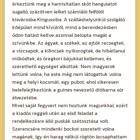
érkeztünk meg a hamisítatlan skót hangulatot
sugalló, százötven lelket számláló felföldi
kisvárosba Kingussiba. A szálláshelyünkül szolgáló
kőépület mind kívülről, mind a berendezésben
ódon hatást keltve azonnal belopta magát a
szívünkbe. Az ágyak, a székek, az ajtók recsegtek,
a vízcsapok, a kilincsek nyikorogtak, de hibátlanul
működtek, és öregkori bájukkal kellemes, és
szerethető egységet alkottak. Nem magyarok
lettünk volna, ha este még nem látogattuk volna
meg a helyi kocsmát, egy pubot, ahol sikeresen
belefelejtkeztünk a guines nevezetű dióbarna sör
élvezetébe.
Mivel saját fegyvert nem hoztunk magunkkal, ezért
a kiadós reggeli után az első feladat a
rendelkezésre álló puskák szétosztása volt.
Szerencsére mindenki bockot szeretett volna
magának, így én harag nélkül rögtön lecsaphattam