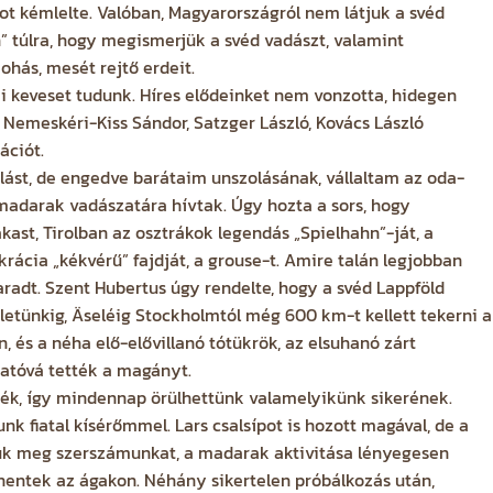
tot kémlelte. Valóban, Magyarországról nem látjuk a svéd
en” túlra, hogy megismerjük a svéd vadászt, valamint
ohás, mesét rejtő erdeit.
i keveset tudunk. Híres elődeinket nem vonzotta, hidegen
 Nemeskéri-Kiss Sándor, Satzger László, Kovács László
ációt.
st, de engedve barátaim unszolásának, vállaltam az oda-
madarak vadászatára hívtak. Úgy hozta a sors, hogy
st, Tirolban az osztrákok legendás „Spielhahn”-ját, a
krácia „kékvérű” fajdját, a grouse-t. Amire talán legjobban
adt. Szent Hubertus úgy rendelte, hogy a svéd Lappföld
etünkig, Äseléig Stockholmtól még 600 km-t kellett tekerni a
 és a néha elő-elővillanó tótükrök, az elsuhanó zárt
hatóvá tették a magányt.
őtték, így mindennap örülhettünk valamelyikünk sikerének.
k fiatal kísérőmmel. Lars csalsípot is hozott magával, de a
ttuk meg szerszámunkat, a madarak aktivitása lényegesen
entek az ágakon. Néhány sikertelen próbálkozás után,