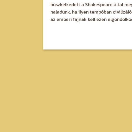
büszkélkedett a Shakespeare által meg
haladunk, ha ilyen tempóban civilizá
az emberi fajnak kell ezen elgondolko