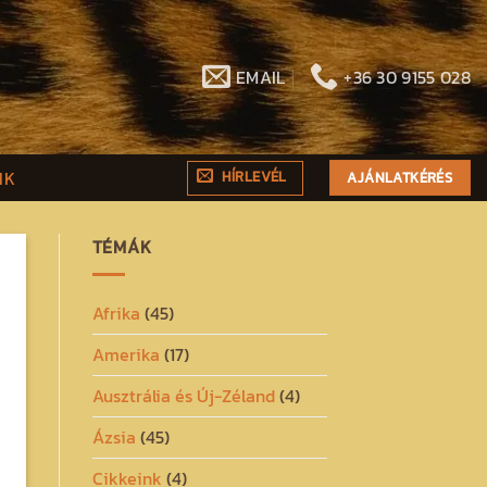
EMAIL
+36 30 9155 028
NK
HÍRLEVÉL
AJÁNLATKÉRÉS
TÉMÁK
Afrika
(45)
Amerika
(17)
Ausztrália és Új-Zéland
(4)
Ázsia
(45)
Cikkeink
(4)