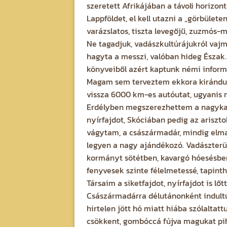
szeretett Afrikájában a távoli horizon
Lappföldet, el kell utazni a „görbület
varázslatos, tiszta levegőjű, zuzmós-m
Ne tagadjuk, vadászkultúrájukról vajm
hagyta a messzi, valóban hideg Észak.
könyveiből azért kaptunk némi inform
Magam sem terveztem ekkora kirándulá
vissza 6000 km-es autóutat, ugyanis 
Erdélyben megszerezhettem a nagykaka
nyírfajdot, Skóciában pedig az ariszto
vágytam, a császármadár, mindig elmar
legyen a nagy ajándékozó. Vadászterül
kormányt sötétben, kavargó hóesésben,
fenyvesek szinte félelmetessé, tapint
Társaim a siketfajdot, nyírfajdot is l
Császármadárra délutánonként indultun
hirtelen jött hó miatt hiába szólalta
csökkent, gombóccá fújva magukat pih