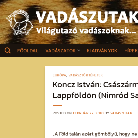
Skip
to
content
FŐOLDAL
VADÁSZATOK
KIADVÁNYOK
HÍRE
EURÓPA
,
VADÁSZTÖRTÉNETEK
Koncz István: Császár
Lappföldön (Nimród Sa
POSTED ON
FEBRUÁR 22, 2010
BY
VADASZUTAK
„A Föld talán azért gömbölyű, hogy ne 