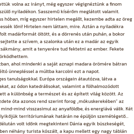
vettük volna az irányt, még egyszer végignéztünk a finom
észülő nyiladékon. Sasszemű kísérőm meglátott valamit.
ss hóban, míg egyszer hirtelen megállt, kezembe adta az öreg
tessék lőni! Hirtelen nem láttam, mire. Aztán a nyiladékra
folt madárformát öltött, és a dörrenés után puhán, a bokor
 sejtette a szívem, a szalonka után ez a madár az egyik
zsákmány, amit a tenyerére tud fektetni az ember. Fekete
yörködhettem.
ázban, ahol mindenki a saját aznapi madara örömére bátran
éltó ünnepléssel a múltba karcolni ezt a napot.
ges tanulságokkal. Európa országain átautózva, látva a
akat, az ódon katedrálisokat, valamint a fölhalmozódott
ett a különbség a természet és az épített világ között. Az
ezdete óta azonos rend szerint forog „mókuskerekében” az
ték, mind-mind visszasimul az anyaföldbe, és energiává válik. Két
lyikőjük territóriumának határán ne épüljön szemétégető…
délután volt időnk megtekinteni Dánia egyik büszkeségét,
ben néhány turista kószált, a kapu mellett egy nagy táblán