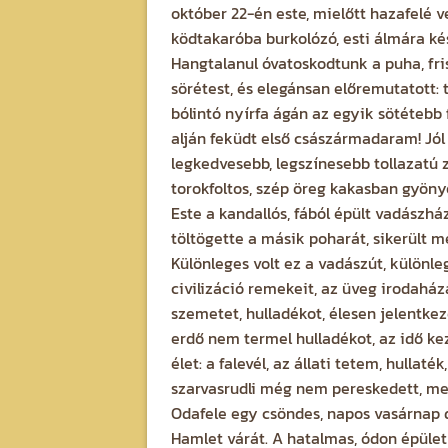
október 22-én este, mielőtt hazafelé 
ködtakaróba burkolózó, esti álmára k
Hangtalanul óvatoskodtunk a puha, fri
sörétest, és elegánsan előremutatott: 
bólintó nyírfa ágán az egyik sötétebb 
alján feküdt első császármadaram! Jól
legkedvesebb, legszínesebb tollazatú 
torokfoltos, szép öreg kakasban gyön
Este a kandallós, fából épült vadászh
töltögette a másik poharát, sikerült m
Különleges volt ez a vadászút, különle
civilizáció remekeit, az üveg irodaház
szemetet, hulladékot, élesen jelentkez
erdő nem termel hulladékot, az idő k
élet: a falevél, az állati tetem, hulla
szarvasrudli még nem pereskedett, me
Odafele egy csöndes, napos vasárnap 
Hamlet várát. A hatalmas, ódon épület