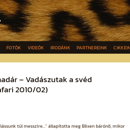
K
FOTÓK
VIDEÓK
IRODÁNK
PARTNEREINK
CIKKEI
madár – Vadászutak a svéd
fari 2010/02)
lássunk túl messzire…” állapította meg Blixen bárónő, mikor